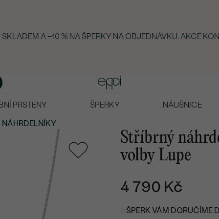
Y SKLADEM A −10 % NA ŠPERKY NA OBJEDNÁVKU. AKCE KON
BNÍ PRSTENY
ŠPERKY
NÁUŠNICE
A NÁHRDELNÍKY
Stříbrný náhrd
volby Lupe
4 790 Kč
ŠPERK VÁM DORUČÍME DO 