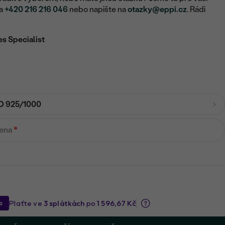
na
+420 216 216 046
nebo napište na
otazky@eppi.cz
. Rádi
es Specialist
O 925/1000
mena
*