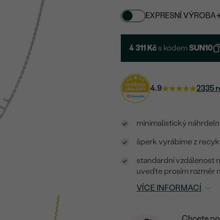
EXPRESNÍ VÝROBA
4 311 Kč
s kódem
SUN10
4.9
2335 r
minimalistický náhrdelní
šperk vyrábíme z recykl
standardní vzdálenost 
uveďte prosím rozměr 
VÍCE INFORMACÍ
Chcete por