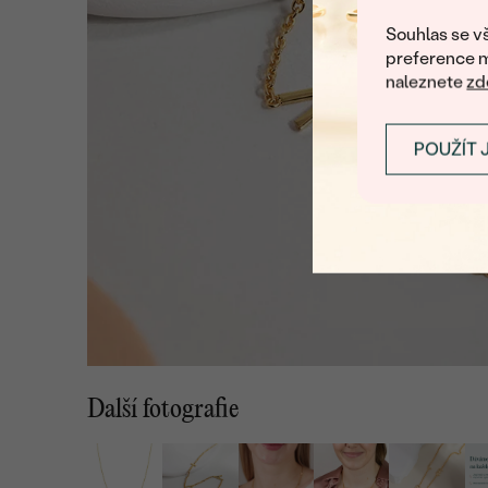
Souhlas se vš
preference m
naleznete
zd
POUŽÍT 
Další fotografie