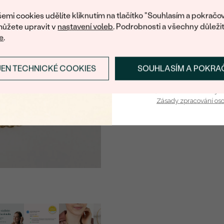
nákup.
emi cookies udělíte kliknutím na tlačítko "Souhlasím a pokračov
ůžete upravit v
nastavení voleb
. Podrobnosti a všechny důleži
e
.
JEN TECHNICKÉ COOKIES
SOUHLASÍM A POKRA
PŘIHLÁSIT SE A ZÍ
Vaša e-mailová adresa je 
Zásady zpracování os