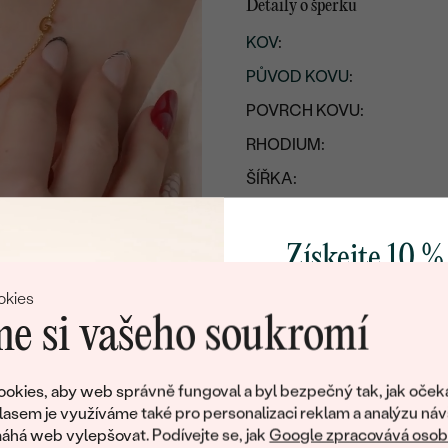
Detaily o šperku
KOV
:
PŮVOD KOVU
:
POVRCH KOVU:
RHODIUM:
ŠÍŘKA:
VÝŠKA:
CELKOVÁ PŘIBLIŽNÁ VÁHA
Získejte 10 %
svůj první 
Detaily o řetízku
okies
e si vašeho soukromí
KOV
:
PŮVOD KOVU
:
Přidejte se k nám a 
poctivě vyráběných 
okies, aby web správně fungoval a byl bezpečný tak, jak oček
DÉLKA
:
Jako dárek na přivítá
lasem je využíváme také pro personalizaci reklam a analýzu náv
TYP:
zašleme slevový kód
há web vylepšovat. Podívejte se, jak
Google zpracovává osobn