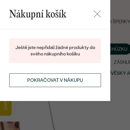
Nákupní košík
LETNÍ BLACK FRIDAY: −25 % NA ŠPERK
Ještě jste nepřidali žádné produkty do
O NÁS
BLOG
ŠPERKY NA MÍRU
DOMLUVIT SI SCHŮZKU
svého nákupního košíku
VÝPRODEJ
SNUBNÍ PRSTENY
ZÁSNU
PŘÍVĚSKY A NÁHRDELNÍKY
PERSONALIZOVANÉ
PŘÍVĚSKY 
POKRAČOVAT V NÁKUPU