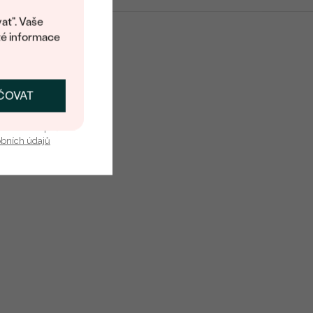
at". Vaše
té informace
ČOVAT
SKAT SLEVU
u nás v bezpečí.
obních údajů