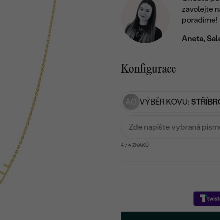
zavolejte 
poradíme!
Aneta, Sal
Konfigurace
AG
VÝBĚR KOVU:
STŘÍBR
Zde napište vybraná pís
4
/ 4 ZNAKŮ