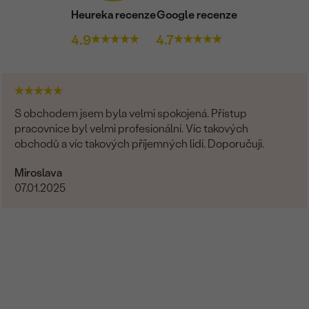
Heureka recenze
Google recenze
4.9
4.7
S obchodem jsem byla velmi spokojená. Přístup
pracovnice byl velmi profesionální. Víc takových
obchodů a víc takových příjemných lidí. Doporučuji.
Miroslava
07.01.2025