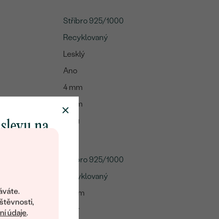
Stříbro 925/1000
Recyklovaný
Lesklý
Ano
4 mm
7 mm
:
3.5 g
 slevu na
klenot
Stříbro 925/1000
Recyklovaný
objevte svět
šperků Eppi.
áváte.
45 cm
ní vám obratem
štěvnosti,
Ankr
 na váš první
í údaje
.