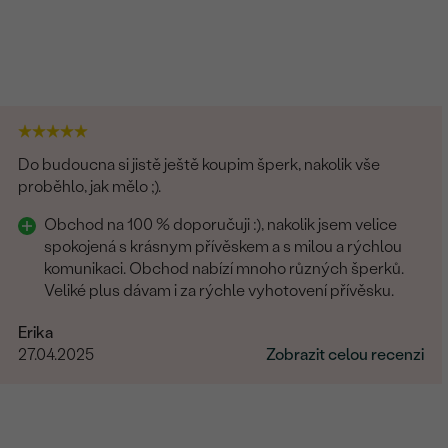
Do budoucna si jistě ještě koupim šperk, nakolik vše
proběhlo, jak mělo ;).
Obchod na 100 % doporučuji :), nakolik jsem velice
spokojená s krásnym přívěskem a s milou a rýchlou
komunikaci. Obchod nabízí mnoho různých šperků.
Veliké plus dávam i za rýchle vyhotovení přívěsku.
Erika
27.04.2025
Zobrazit celou recenzi