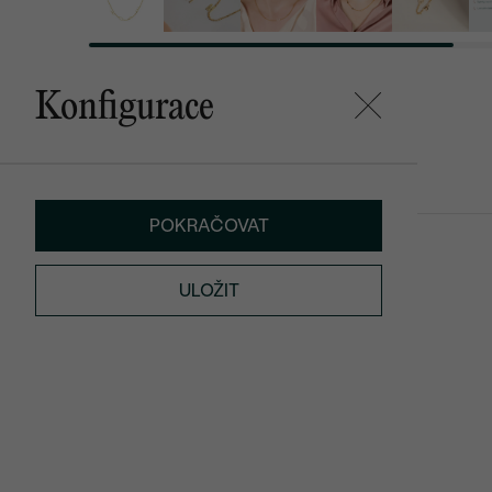
Konfigurace
Mohlo by se vám líbit
POKRAČOVAT
Lupe
Annelisa
5 190 Kč
4 390 Kč
ULOŽIT