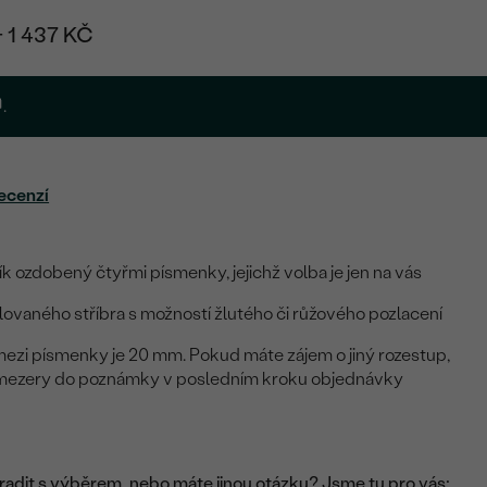
+ 1 437 KČ
.
ecenzí
k ozdobený čtyřmi písmenky, jejichž volba je jen na vás
ovaného stříbra s možností žlutého či růžového pozlacení
mezi písmenky je 20 mm. Pokud máte zájem o jiný rozestup,
mezery do poznámky v posledním kroku objednávky
adit s výběrem, nebo máte jinou otázku? Jsme tu pro vás: