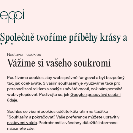
Společně tvoříme příběhy krásy a
lásky
Nastavení cookies
Vážíme si vašeho soukromí
Připojte se k nám!
Používáme cookies, aby web správně fungoval a byl bezpečný
tak, jak očekáváte. S vaším souhlasem je využíváme také pro
personalizaci reklam a analýzu návštěvnosti, což nám pomáhá
web vylepšovat. Podívejte se, jak
Google zpracovává osobní
údaje
.
Souhlas se všemi cookies udělíte kliknutím na tlačítko
"Souhlasím a pokračovat". Vaše preference můžete upravit v
nastavení voleb
. Podrobnosti a všechny důležité informace
© 2011 - 2026, Eppi.cz
naleznete
zde
.