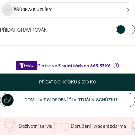
CENOVĚ DOSTUPNÉ
DRAHOKAM
ŠŇŮRKA:
S UZLÍKY
CENOVĚ DOSTUPNÉ
S DRAHOKAMY
LUXUSNÍ
Nejprodávanější
LUXUSNÍ
S LAB-GROWN DIAMANTY
DLE MATERIÁLU
PŘIDAT GRAVÍROVÁNÍ
snubní prsteny
ZLATO
S PERLAMI
VYBERTE FONT
PLATINA
Napište iniciály/text
DLE STYLU
PROHLÉDNOUT
STŘÍBRO
20
/ 20 ZNAKŮ
PERSONALIZOVANÉ
PŘIDAT DO KOŠÍKU
2 590 KČ
SYMBOLICKÉ
DOMLUVIT SI OSOBNÍ ČI VIRTUÁLNÍ SCHŮZKU
MINIMALISTICKÉ
PODLE PŘÍLEŽITOSTI
Nejprodávanější
Doživotní servis
Doručení i vrácení zdarma
PODLE BARVY