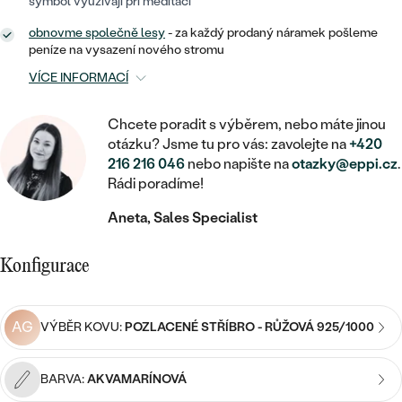
MINIMALISTICKÉ
symbol využívají při meditaci
RUČNĚ RYTÉ
DĚTSKÉ
ZAČÍT S LAB-GROWN DIAMANTEM
MEDAILONKY
DĚTSKÉ ŠPERKY
obnovme společně lesy
- za každý prodaný náramek pošleme
STATEMENT
S VÝPLNÍ
peníze na vysazení nového stromu
PIERCING
ZAČÍT S BAREVNÝM DIAMANTEM
ŘETÍZKY
BROŽE
VÍCE INFORMACÍ
PEČETNÍ
SVATEBNÍ SETY
VE TVARU SRDCE
DOPLŇKY
DLE KAMENE
DLE DRAHOKAMU
Chcete poradit s výběrem, nebo máte jinou
PERSONALIZOVANÉ
otázku? Jsme tu pro vás: zavolejte na
+420
S DIAMANTY
DLE CENY
SE ZVÍŘATY
DIAMANT
216 216 046
nebo napište na
otazky@eppi.cz
.
DLE MATERIÁLU
Rádi poradíme!
CENOVĚ DOSTUPNÉ
DLE DRAHOKAMU
S DRAHOKAMY
LAB-GROWN DIAMANT
ZLATO
DLE DRAHOKAMU
Aneta, Sales Specialist
S DIAMANTY
LUXUSNÍ
S PERLAMI
MOISSANIT
S DIAMANTY
STŘÍBRO
Konfigurace
S DRAHOKAMY
BAREVNÝ DIAMANT
S DRAHOKAMY
PLATINA
DLE CENY
S PERLAMI
AG
VÝBĚR KOVU:
POZLACENÉ STŘÍBRO - RŮŽOVÁ 925/1000
CENOVĚ DOSTUPNÉ
ČERNÝ DIAMANT
S PERLAMI
DLE KAMENE
DLE CENY
LUXUSNÍ
SALT AND PEPPER DIAMANT
BARVA:
AKVAMARÍNOVÁ
S DIAMANTY
DLE CENY