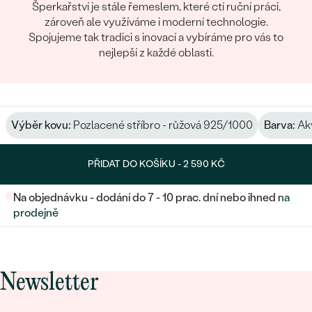
Šperkařství je stále řemeslem, které ctí ruční práci,
zároveň ale využíváme i moderní technologie.
Spojujeme tak tradici s inovací a vybíráme pro vás to
nejlepší z každé oblasti.
Výběr kovu:
Pozlacené stříbro - růžová 925/1000
Barva:
Ak
PŘIDAT DO KOŠÍKU -
2 590 KČ
Na objednávku - dodání do 7 - 10 prac. dní nebo ihned
na
prodejně
Newsletter