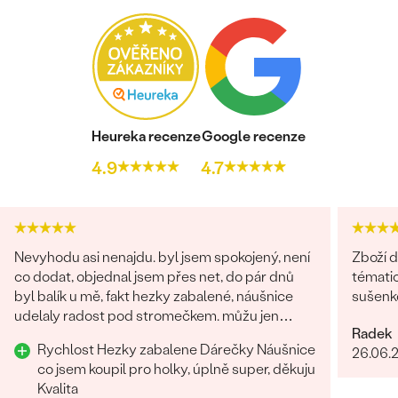
Heureka recenze
Google recenze
4.9
4.7
Nevyhodu asi nenajdu. byl jsem spokojený, není
Zboží d
co dodat, objednal jsem přes net, do pár dnů
tématic
byl balík u mě, fakt hezky zabalené, náušnice
sušenko
udelaly radost pod stromečkem. můžu jen
Radek
doporučit Děkuji
Rychlost Hezky zabalene Dárečky Náušnice
26.06.
co jsem koupil pro holky, úplně super, děkuju
Kvalita