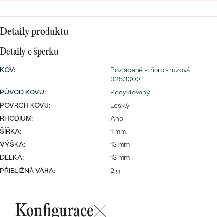
náušnice
Nejprodávanější
PODLE TVARU KAMENE
Personalizované
Detaily produktu
prsteny
NA MÍRU
PROHLÉDNOUT
přívěsky
Detaily o šperku
DIAMANTY
KOV
:
Pozlacené stříbro - růžová
925/1000
PROHLÉDNOUT
Wave kolekce
PŮVOD KOVU
:
Recyklovaný
OBJEVIT
POVRCH KOVU:
Lesklý
RHODIUM:
Ano
ŠÍŘKA:
1 mm
PROHLÉDNOUT
VÝŠKA:
13 mm
DÉLKA:
13 mm
PŘIBLIŽNÁ VÁHA:
2 g
Konfigurace