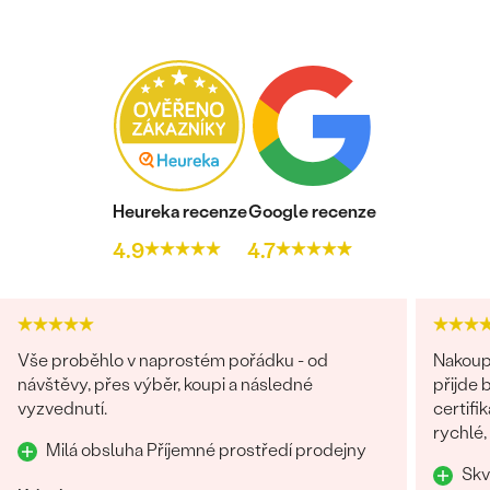
Heureka recenze
Google recenze
4.9
4.7
Vše proběhlo v naprostém pořádku - od
Nakoupi
návštěvy, přes výběr, koupi a následné
přijde 
vyzvednutí.
certifi
rychlé,
Milá obsluha Příjemné prostředí prodejny
chtěla 
Skv
Rozhod