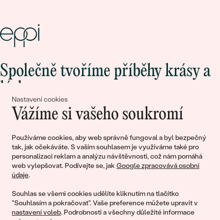
Společně tvoříme příběhy krásy a
lásky
Nastavení cookies
Vážíme si vašeho soukromí
Připojte se k nám!
Používáme cookies, aby web správně fungoval a byl bezpečný
tak, jak očekáváte. S vaším souhlasem je využíváme také pro
personalizaci reklam a analýzu návštěvnosti, což nám pomáhá
web vylepšovat. Podívejte se, jak
Google zpracovává osobní
údaje
.
Souhlas se všemi cookies udělíte kliknutím na tlačítko
"Souhlasím a pokračovat". Vaše preference můžete upravit v
nastavení voleb
. Podrobnosti a všechny důležité informace
© 2011 - 2026, Eppi.cz