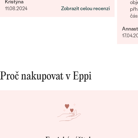
Kristýna
obj
11.08.2024
Zobrazit celou recenzi
přh
čás
Oce
Annast
17.04.2
Proč nakupovat v Eppi