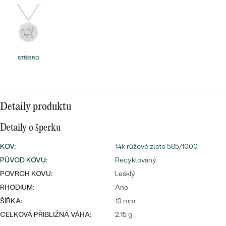
náušnice
Nejprodávanější
PODLE TVARU KAMENE
Personalizované
prsteny
NA MÍRU
PROHLÉDNOUT
přívěsky
STŘÍBRO
DIAMANTY
PROHLÉDNOUT
Wave kolekce
OBJEVIT
Detaily produktu
Detaily o šperku
PROHLÉDNOUT
KOV
:
14k růžové zlato 585/1000
PŮVOD KOVU
:
Recyklovaný
POVRCH KOVU:
Lesklý
RHODIUM:
Ano
ŠÍŘKA:
13 mm
CELKOVÁ PŘIBLIŽNÁ VÁHA:
2.15 g