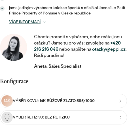
MINIMALISTICKÉ
RUČNĚ RYTÉ
DĚTSKÉ
ZAČÍT S LAB-GROWN DIAMANTEM
jsme jediným výrobcem kolekce šperků s oficiální licencí Le Petit
MEDAILONKY
DĚTSKÉ ŠPERKY
STATEMENT
Prince Property of Pomase v České republice
S VÝPLNÍ
PIERCING
ZAČÍT S BAREVNÝM DIAMANTEM
ŘETÍZKY
BROŽE
VÍCE INFORMACÍ
PEČETNÍ
SVATEBNÍ SETY
VE TVARU SRDCE
DOPLŇKY
DLE KAMENE
Chcete poradit s výběrem, nebo máte jinou
DLE DRAHOKAMU
PERSONALIZOVANÉ
otázku? Jsme tu pro vás: zavolejte na
+420
S DIAMANTY
DLE CENY
SE ZVÍŘATY
216 216 046
nebo napište na
otazky@eppi.cz
.
DIAMANT
DLE MATERIÁLU
Rádi poradíme!
CENOVĚ DOSTUPNÉ
DLE DRAHOKAMU
S DRAHOKAMY
LAB-GROWN DIAMANT
ZLATO
Aneta, Sales Specialist
DLE DRAHOKAMU
S DIAMANTY
LUXUSNÍ
S PERLAMI
MOISSANIT
S DIAMANTY
STŘÍBRO
Konfigurace
S DRAHOKAMY
BAREVNÝ DIAMANT
S DRAHOKAMY
PLATINA
DLE CENY
S PERLAMI
14K
VÝBĚR KOVU:
14K RŮŽOVÉ ZLATO 585/1000
CENOVĚ DOSTUPNÉ
ČERNÝ DIAMANT
S PERLAMI
DLE KAMENE
DLE CENY
VÝBĚR ŘETÍZKU:
BEZ ŘETÍZKU
LUXUSNÍ
SALT AND PEPPER DIAMANT
S DIAMANTY
DLE CENY