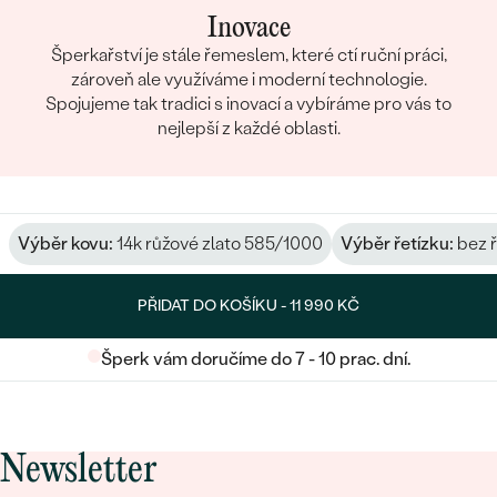
Inovace
Šperkařství je stále řemeslem, které ctí ruční práci,
zároveň ale využíváme i moderní technologie.
Spojujeme tak tradici s inovací a vybíráme pro vás to
nejlepší z každé oblasti.
Výběr kovu:
14k růžové zlato 585/1000
Výběr řetízku:
bez ř
PŘIDAT DO KOŠÍKU -
11 990 KČ
Šperk vám doručíme do 7 - 10 prac. dní.
Newsletter