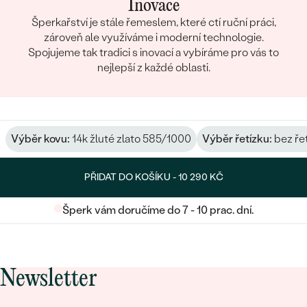
Inovace
Šperkařství je stále řemeslem, které ctí ruční práci,
zároveň ale využíváme i moderní technologie.
Spojujeme tak tradici s inovací a vybíráme pro vás to
nejlepší z každé oblasti.
Výběr kovu:
14k žluté zlato 585/1000
Výběr řetízku:
bez ře
PŘIDAT DO KOŠÍKU -
10 290 KČ
Šperk vám doručíme do 7 - 10 prac. dní.
Newsletter