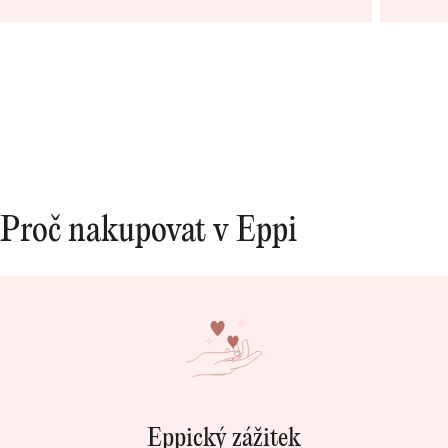
opravdo
bylo ry
Proč nakupovat v Eppi
Eppický zážitek