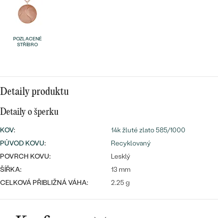
náušnice
Nejprodávanější
PODLE TVARU KAMENE
Personalizované
prsteny
NA MÍRU
POZLACENÉ
PROHLÉDNOUT
STŘÍBRO
přívěsky
DIAMANTY
PROHLÉDNOUT
Wave kolekce
Detaily produktu
OBJEVIT
Detaily o šperku
KOV
:
14k žluté zlato 585/1000
PROHLÉDNOUT
PŮVOD KOVU
:
Recyklovaný
POVRCH KOVU:
Lesklý
ŠÍŘKA:
13 mm
CELKOVÁ PŘIBLIŽNÁ VÁHA:
2.25 g