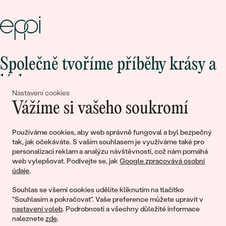
Společně tvoříme příběhy krásy a
lásky
Nastavení cookies
Vážíme si vašeho soukromí
Připojte se k nám!
Používáme cookies, aby web správně fungoval a byl bezpečný
tak, jak očekáváte. S vaším souhlasem je využíváme také pro
personalizaci reklam a analýzu návštěvnosti, což nám pomáhá
web vylepšovat. Podívejte se, jak
Google zpracovává osobní
údaje
.
Souhlas se všemi cookies udělíte kliknutím na tlačítko
"Souhlasím a pokračovat". Vaše preference můžete upravit v
nastavení voleb
. Podrobnosti a všechny důležité informace
© 2011 - 2026, Eppi.cz
naleznete
zde
.