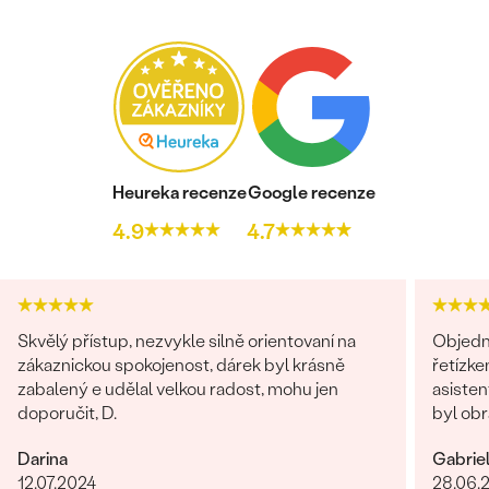
Heureka recenze
Google recenze
4.9
4.7
Skvělý přístup, nezvykle silně orientovaní na
Objedn
zákaznickou spokojenost, dárek byl krásně
řetízke
zabalený e udělal velkou radost, mohu jen
asisten
doporučit, D.
byl obr
věnován
Darina
Gabrie
dořešil
12.07.2024
28.06.
je nádhe