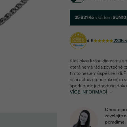
35 631 Kč
s kódem
SUN10
4.9
2335 r
Klasickou krásu diamantu spo
která nemá ráda zbytečné ozd
tímto heslem úspěšně řídí. P
náhrdelník stane zákonitě i 
šperk bude jednoduše doko
VÍCE INFORMACÍ
Chcete por
zavolejte 
poradíme!