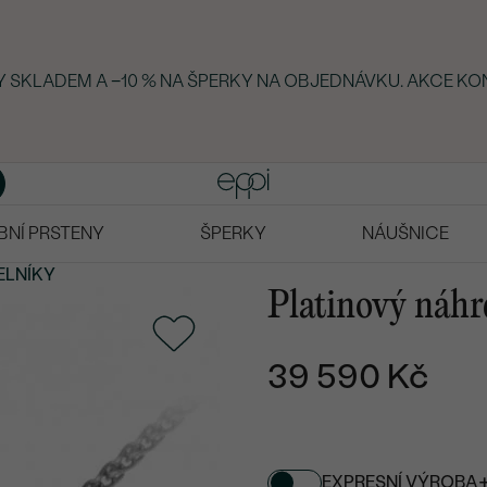
KY SKLADEM A −10 % NA ŠPERKY NA OBJEDNÁVKU. AKCE KON
BNÍ PRSTENY
ŠPERKY
NÁUŠNICE
ELNÍKY
Platinový náhr
39 590 Kč
EXPRESNÍ VÝROBA