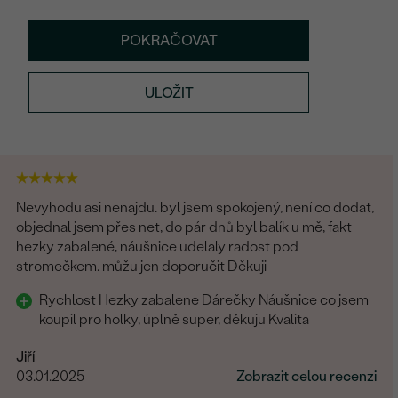
POKRAČOVAT
ULOŽIT
Nevyhodu asi nenajdu. byl jsem spokojený, není co dodat,
objednal jsem přes net, do pár dnů byl balík u mě, fakt
hezky zabalené, náušnice udelaly radost pod
stromečkem. můžu jen doporučit Děkuji
Rychlost Hezky zabalene Dárečky Náušnice co jsem
koupil pro holky, úplně super, děkuju Kvalita
Jiří
03.01.2025
Zobrazit celou recenzi