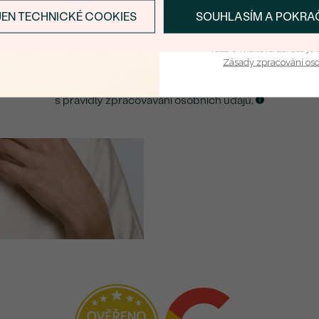
JEN TECHNICKÉ COOKIES
SOUHLASÍM A POKRA
PŘIHLÁSIT SE A ZÍ
ZASLAT UPOZORNĚNÍ NA TENTO
ŠPERK
Vaša e-mailová adresa je 
Zásady zpracování os
Kliknutím potvrzuji, že jsem se obeznámil
s
pravidly zpracovávání osobních údajů.