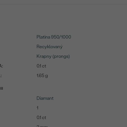
Platina 950/1000
Recyklovaný
Krapny (prongs)
A:
0.1 ct
:
1.65 g
mu
Diamant
1
0.1 ct