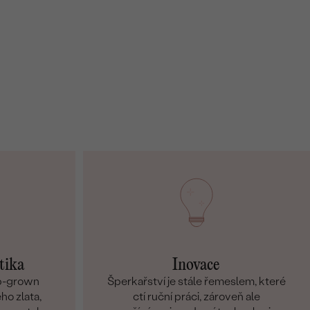
tika
Inovace
ab-grown
Šperkařství je stále řemeslem, které
ho zlata,
ctí ruční práci, zároveň ale