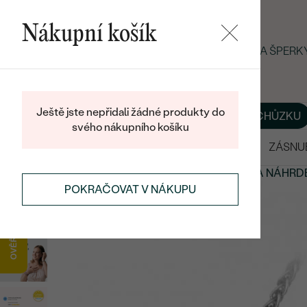
Nákupní košík
LETNÍ BLACK FRIDAY: −25 % NA ŠPER
Ještě jste nepřidali žádné produkty do
O NÁS
BLOG
ŠPERKY NA MÍRU
DOMLUVIT SI SCHŮZKU
svého nákupního košíku
VÝPRODEJ
SNUBNÍ PRSTENY
ZÁSNU
PŘÍVĚSKY A NÁHRDELNÍKY
PLATINOVÉ PŘÍVĚSKY A NÁHRD
POKRAČOVAT V NÁKUPU