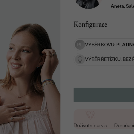
Aneta, Sal
Konfigurace
PL
VÝBĚR KOVU:
PLATIN
VÝBĚR ŘETÍZKU:
BEZ 
Doživotní servis
Doručení 