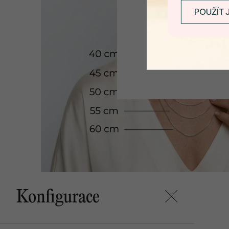
POUŽÍT 
Konfigurace