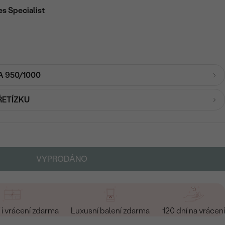
es Specialist
A 950/1000
ŘETÍZKU
VYPRODÁNO
i vrácení zdarma
Luxusní balení zdarma
120 dní na vrácení