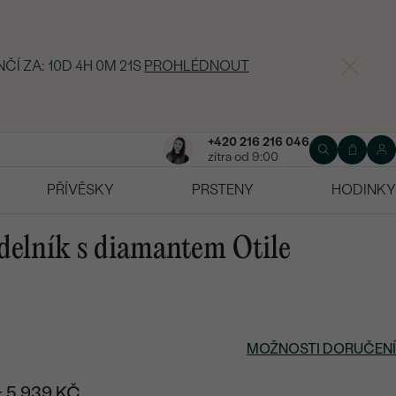
ČÍ ZA:
10D 4H 0M 20S
PROHLÉDNOUT
+420 216 216 046
zítra od 9:00
PŘÍVĚSKY
PRSTENY
HODINKY
delník s diamantem Otile
MOŽNOSTI DORUČENÍ
+ 5 939 KČ