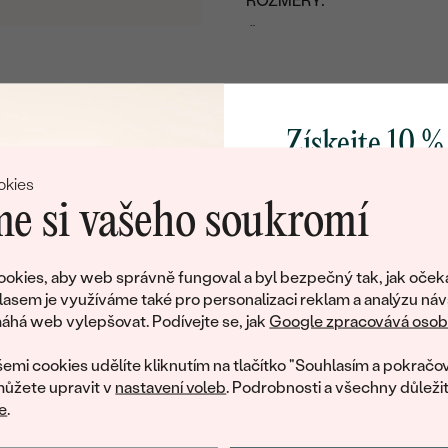
ROZMĚRY:
ČISTOTA
:
BARVA
:
TVAR
:
Získejte 10 %
svůj první 
okies
e si vašeho soukromí
Přidejte se k nám a 
poctivě vyráběných 
okies, aby web správně fungoval a byl bezpečný tak, jak oček
Jako dárek na přivítá
lasem je využíváme také pro personalizaci reklam a analýzu náv
Litujeme, ale tento šperk si už své majitele našel
zašleme slevový kód
há web vylepšovat. Podívejte se, jak
Google zpracovává osobn
nákup.
eká množství podobných produktů. Pokud chcete být informováni
emi cookies udělíte kliknutím na tlačítko "Souhlasím a pokračov
šperku, zanechte nám svůj e-mail.
ůžete upravit v
nastavení voleb
. Podrobnosti a všechny důleži
e
.
E-mail
*