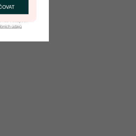
ČOVAT
SKAT SLEVU
u nás v bezpečí.
obních údajů