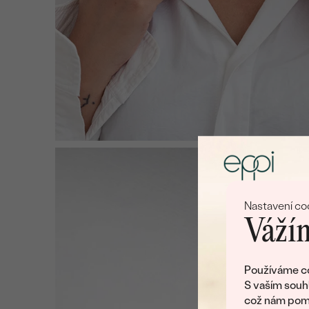
Nastavení co
Vážím
Používáme co
S vaším souh
což nám pomá