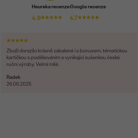
Heureka recenze
Google recenze
4.9
4.7
Zboží dorazilo krásně zabalené i s bonusem, tématickou
kartičkou s poděkováním a vynikající sušenkou české
ruční výroby. Velmi milé.
Radek
26.06.2025