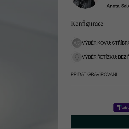
Aneta, Sal
Konfigurace
AG
VÝBĚR KOVU:
STŘÍBR
VÝBĚR ŘETÍZKU:
BEZ 
PŘIDAT GRAVÍROVÁNÍ
VYBERTE FONT
Napište iniciály/text
20
/ 20 ZNAKŮ