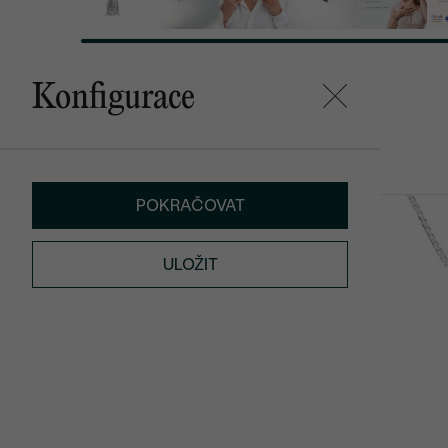
Konfigurace
Mohlo by se vám líbit
POKRAČOVAT
Annelisa
Malý princ
4 390 Kč
2 290 Kč
ULOŽIT