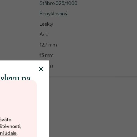
Stříbro 925/1000
Recyklovaný
Lesklý
Ano
12.7 mm
15 mm
:
2.92 g
 slevu na
klenot
objevte svět
šperků Eppi.
áváte.
ní vám obratem
štěvnosti,
 na váš první
í údaje
.