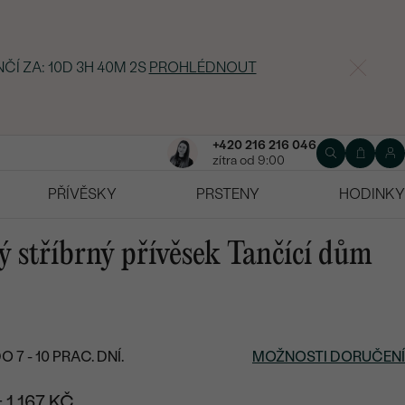
NČÍ ZA:
10D 3H 40M 1S
PROHLÉDNOUT
+420 216 216 046
zítra od 9:00
PŘÍVĚSKY
PRSTENY
HODINKY
ý stříbrný přívěsek Tančící dům
7 - 10 PRAC. DNÍ.
MOŽNOSTI DORUČENÍ
+ 1 167 KČ