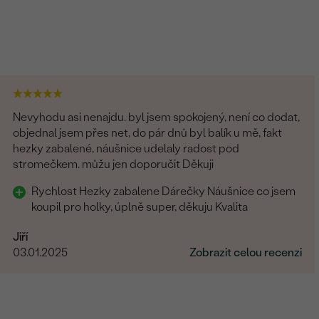
Nevyhodu asi nenajdu. byl jsem spokojený, není co dodat,
objednal jsem přes net, do pár dnů byl balík u mě, fakt
hezky zabalené, náušnice udelaly radost pod
stromečkem. můžu jen doporučit Děkuji
Rychlost Hezky zabalene Dárečky Náušnice co jsem
koupil pro holky, úplně super, děkuju Kvalita
Jiří
03.01.2025
Zobrazit celou recenzi