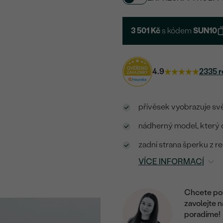
3 501 Kč
s kódem
SUN10
4.9
2335 r
přívěsek vyobrazuje s
nádherný model, který o
zadní strana šperku z re
VÍCE INFORMACÍ
Chcete por
zavolejte 
poradíme!