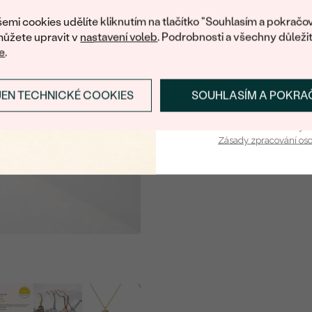
nákup.
emi cookies udělíte kliknutím na tlačítko "Souhlasím a pokračov
ůžete upravit v
nastavení voleb
. Podrobnosti a všechny důleži
e
.
JEN TECHNICKÉ COOKIES
SOUHLASÍM A POKRA
PŘIHLÁSIT SE A ZÍ
Vaša e-mailová adresa je 
Zásady zpracování os