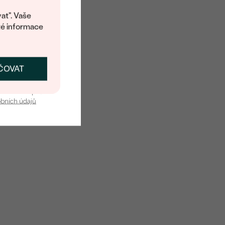
at". Vaše
té informace
ČOVAT
SKAT SLEVU
u nás v bezpečí.
obních údajů