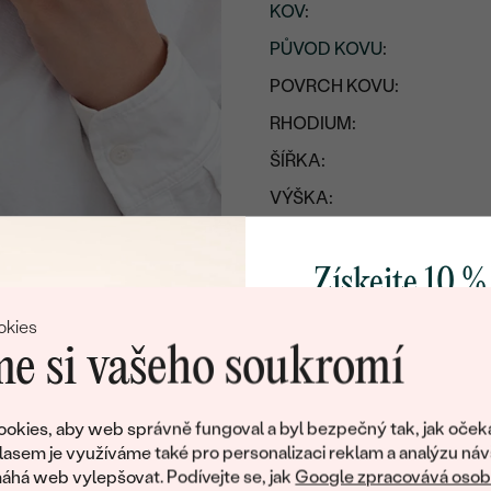
KOV
:
PŮVOD KOVU
:
POVRCH KOVU:
RHODIUM:
ŠÍŘKA:
VÝŠKA:
CELKOVÁ PŘIBLIŽNÁ VÁHA
Získejte 10 %
svůj první 
okies
e si vašeho soukromí
Přidejte se k nám a 
poctivě vyráběných 
okies, aby web správně fungoval a byl bezpečný tak, jak oček
Jako dárek na přivítá
lasem je využíváme také pro personalizaci reklam a analýzu náv
zašleme slevový kód
há web vylepšovat. Podívejte se, jak
Google zpracovává osobn