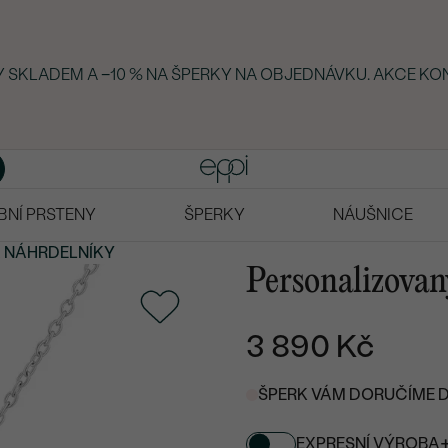
KY SKLADEM A −10 % NA ŠPERKY NA OBJEDNÁVKU. AKCE KO
BNÍ PRSTENY
ŠPERKY
NÁUŠNICE
A NÁHRDELNÍKY
Personalizovan
3 890 Kč
ŠPERK VÁM DORUČÍME DO 
EXPRESNÍ VÝROBA