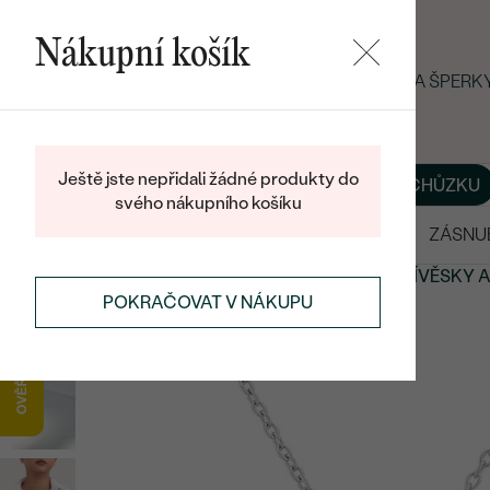
Nákupní košík
LETNÍ BLACK FRIDAY: −25 % NA ŠPER
Ještě jste nepřidali žádné produkty do
O NÁS
BLOG
ŠPERKY NA MÍRU
DOMLUVIT SI SCHŮZKU
svého nákupního košíku
VÝPRODEJ
SNUBNÍ PRSTENY
ZÁSNU
PŘÍVĚSKY A NÁHRDELNÍKY
PERSONALIZOVANÉ
PŘÍVĚSKY 
POKRAČOVAT V NÁKUPU