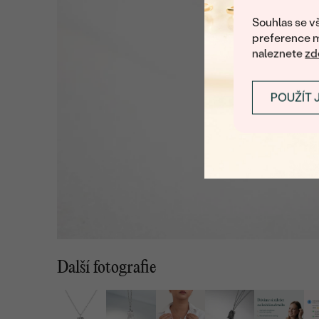
Souhlas se vš
preference m
naleznete
zd
POUŽÍT 
Další fotografie