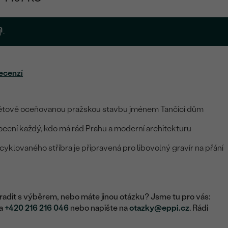
.
ecenzí
větově oceňovanou pražskou stavbu jménem Tančící dům
cení každý, kdo má rád Prahu a moderní architekturu
cyklovaného stříbra je připravená pro libovolný gravír na přání
adit s výběrem, nebo máte jinou otázku? Jsme tu pro vás:
na
+420 216 216 046
nebo napište na
otazky@eppi.cz
. Rádi