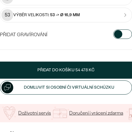
náušnice
Nejprodávanější
PODLE TVARU KAMENE
Personalizované
53
VÝBĚR VELIKOSTI:
53 -> Ø 16,9 MM
prsteny
NA MÍRU
PROHLÉDNOUT
přívěsky
PŘIDAT GRAVÍROVÁNÍ
DIAMANTY
VYBERTE FONT
PROHLÉDNOUT
Wave kolekce
OBJEVIT
Napište iniciály/text
PŘIDAT DO KOŠÍKU
54 478 KČ
15
/ 15 ZNAKŮ
PROHLÉDNOUT
DOMLUVIT SI OSOBNÍ ČI VIRTUÁLNÍ SCHŮZKU
Doživotní servis
Doručení i vrácení zdarma