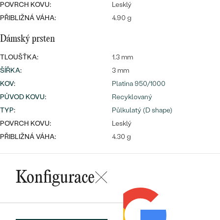
POVRCH KOVU:
Lesklý
PŘIBLIŽNÁ VÁHA:
4.90 g
Dámský prsten
TLOUŠŤKA:
1.3 mm
ŠÍŘKA
:
3 mm
KOV
:
Platina 950/1000
PŮVOD KOVU
:
Recyklovaný
TYP
:
Půlkulatý (D shape)
POVRCH KOVU:
Lesklý
PŘIBLIŽNÁ VÁHA:
4.30 g
Konfigurace