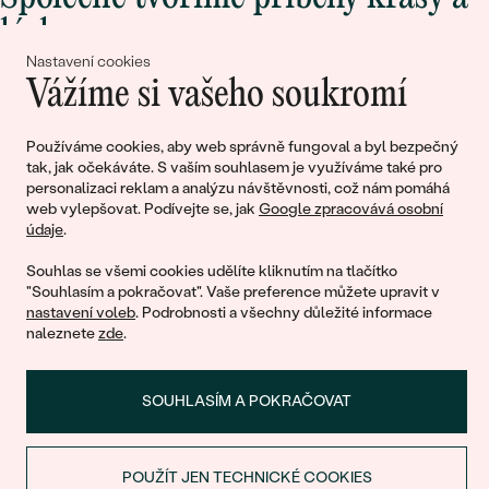
lásky
Nastavení cookies
Vážíme si vašeho soukromí
Připojte se k nám!
Používáme cookies, aby web správně fungoval a byl bezpečný
tak, jak očekáváte. S vaším souhlasem je využíváme také pro
personalizaci reklam a analýzu návštěvnosti, což nám pomáhá
web vylepšovat. Podívejte se, jak
Google zpracovává osobní
údaje
.
Souhlas se všemi cookies udělíte kliknutím na tlačítko
"Souhlasím a pokračovat". Vaše preference můžete upravit v
nastavení voleb
. Podrobnosti a všechny důležité informace
© 2011 - 2026, Eppi.cz
naleznete
zde
.
SOUHLASÍM A POKRAČOVAT
POUŽÍT JEN TECHNICKÉ COOKIES