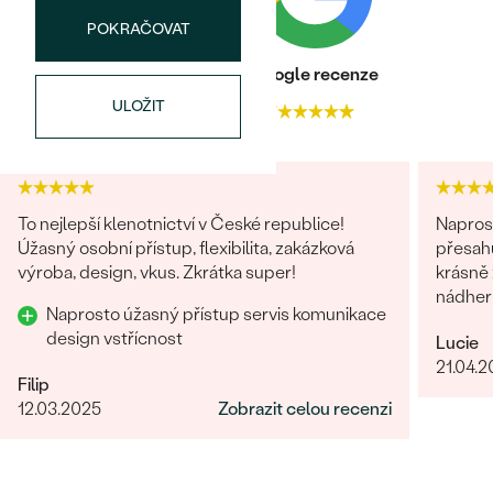
POKRAČOVAT
Heureka recenze
Google recenze
ULOŽIT
4.9
4.7
To nejlepší klenotnictví v České republice!
Naprost
Úžasný osobní přístup, flexibilita, zakázková
přesahuj
výroba, design, vkus. Zkrátka super!
krásně z
nádhern
Naprosto úžasný přístup servis komunikace
design vstřícnost
Lucie
21.04.
Filip
12.03.2025
Zobrazit celou recenzi