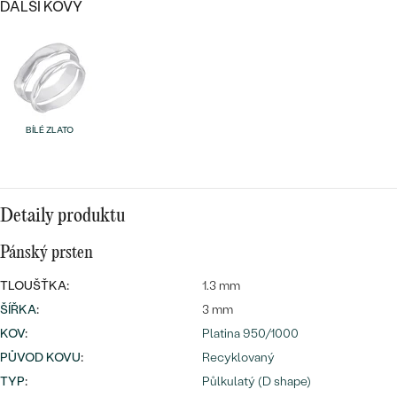
DALŠÍ KOVY
Bestsellery
BÍLÉ ZLATO
OBJEVIT
Detaily produktu
Pánský prsten
TLOUŠŤKA:
1.3 mm
ŠÍŘKA
:
3 mm
KOV
:
Platina 950/1000
PŮVOD KOVU
:
Recyklovaný
TYP
:
Půlkulatý (D shape)