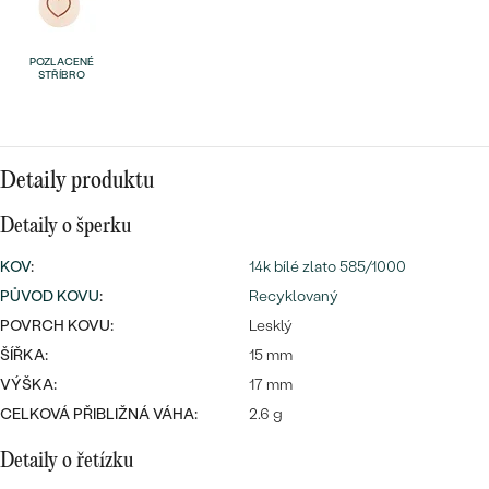
náušnice
Nejprodávanější
PODLE TVARU KAMENE
Personalizované
POZLACENÉ
STŘÍBRO
prsteny
NA MÍRU
PROHLÉDNOUT
přívěsky
DIAMANTY
Detaily produktu
PROHLÉDNOUT
Wave kolekce
OBJEVIT
Detaily o šperku
KOV
:
14k bílé zlato 585/1000
PŮVOD KOVU
:
Recyklovaný
PROHLÉDNOUT
POVRCH KOVU:
Lesklý
ŠÍŘKA:
15 mm
VÝŠKA:
17 mm
CELKOVÁ PŘIBLIŽNÁ VÁHA:
2.6 g
Detaily o řetízku