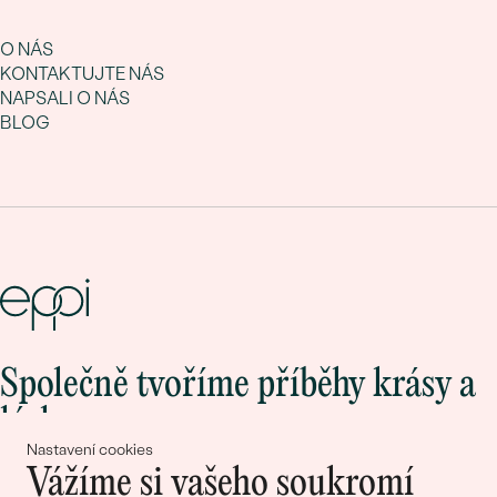
O NÁS
KONTAKTUJTE NÁS
NAPSALI O NÁS
BLOG
Společně tvoříme příběhy krásy a
lásky
Nastavení cookies
Vážíme si vašeho soukromí
Připojte se k nám!