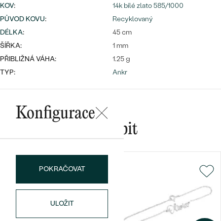
KOV
:
14k bílé zlato 585/1000
PŮVOD KOVU
:
Recyklovaný
DÉLKA
:
45 cm
ŠÍŘKA:
1 mm
Bestsellery
PŘIBLIŽNÁ VÁHA:
1.25 g
TYP:
Ankr
OBJEVIT
Konfigurace
Mohlo by se vám líbit
POKRAČOVAT
ULOŽIT