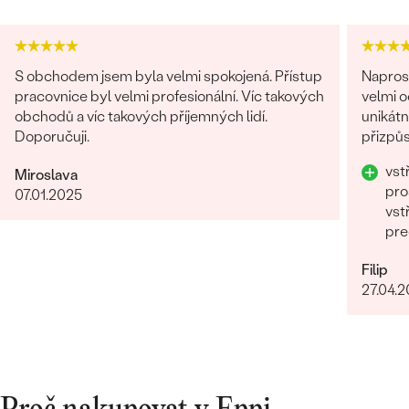
S obchodem jsem byla velmi spokojená. Přístup
Napros
pracovnice byl velmi profesionální. Víc takových
velmi 
obchodů a víc takových příjemných lidí.
unikátn
Doporučuji.
přizpůs
precizn
vst
Miroslava
pro
07.01.2025
vst
pre
Filip
27.04.