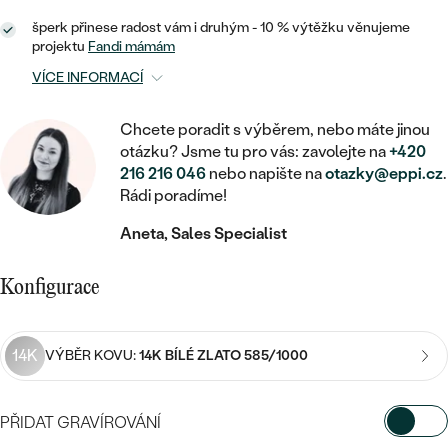
MINIMALISTICKÉ
RUČNĚ RYTÉ
DĚTSKÉ
ZAČÍT S LAB-GROWN DIAMANTEM
šperk přinese radost vám i druhým - 10 % výtěžku věnujeme
MEDAILONKY
DĚTSKÉ ŠPERKY
STATEMENT
projektu
Fandi mámám
S VÝPLNÍ
PIERCING
ZAČÍT S BAREVNÝM DIAMANTEM
ŘETÍZKY
BROŽE
VÍCE INFORMACÍ
PEČETNÍ
SVATEBNÍ SETY
VE TVARU SRDCE
DOPLŇKY
DLE KAMENE
Chcete poradit s výběrem, nebo máte jinou
DLE DRAHOKAMU
PERSONALIZOVANÉ
otázku? Jsme tu pro vás: zavolejte na
+420
S DIAMANTY
DLE CENY
SE ZVÍŘATY
216 216 046
nebo napište na
otazky@eppi.cz
.
DIAMANT
DLE MATERIÁLU
Rádi poradíme!
CENOVĚ DOSTUPNÉ
DLE DRAHOKAMU
S DRAHOKAMY
LAB-GROWN DIAMANT
ZLATO
Aneta, Sales Specialist
DLE DRAHOKAMU
S DIAMANTY
LUXUSNÍ
S PERLAMI
MOISSANIT
S DIAMANTY
STŘÍBRO
Konfigurace
S DRAHOKAMY
BAREVNÝ DIAMANT
S DRAHOKAMY
PLATINA
DLE CENY
S PERLAMI
14K
VÝBĚR KOVU:
14K BÍLÉ ZLATO 585/1000
CENOVĚ DOSTUPNÉ
ČERNÝ DIAMANT
S PERLAMI
DLE KAMENE
DLE CENY
LUXUSNÍ
SALT AND PEPPER DIAMANT
PŘIDAT GRAVÍROVÁNÍ
S DIAMANTY
DLE CENY