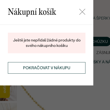
Nákupní košík
LETNÍ BLACK FRIDAY: −25 % NA ŠPER
Ještě jste nepřidali žádné produkty do
O NÁS
BLOG
ŠPERKY NA MÍRU
DOMLUVIT SI SCHŮZKU
svého nákupního košíku
VÝPRODEJ
SNUBNÍ PRSTENY
ZÁSNU
PŘÍVĚSKY A NÁHRDELNÍKY
MINIMALISTICKÉ
PŘÍVĚSKY A N
POKRAČOVAT V NÁKUPU