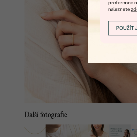
preference m
naleznete
zd
POUŽÍT 
Další fotografie