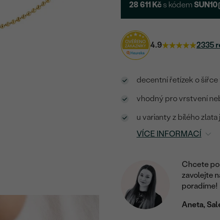
28 611 Kč
s kódem
SUN10
4.9
2335 r
decentní řetízek o šířce
vhodný pro vrstvení ne
u varianty z bílého zlat
VÍCE INFORMACÍ
Chcete por
zavolejte 
poradíme!
Aneta, Sal