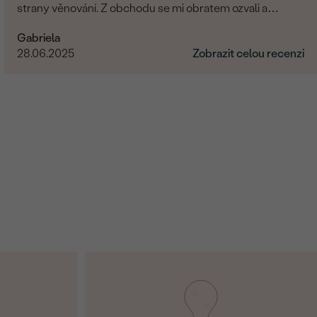
strany věnování. Z obchodu se mi obratem ozvali a
dořešili jsme všechny detaily objednávky. Šperk je
Gabriela
nádherný, udělal velikou radost, je originální a opravdová
28.06.2025
Zobrazit celou recenzi
památka. Jednání s paní po e-mailu bylo rychlé a
příjemné. Moc obchod doporučuji!