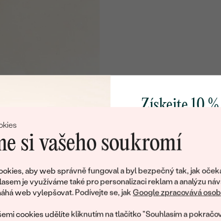
Získejte 10 %
svůj první 
okies
e si vašeho soukromí
Přidejte se k nám a 
poctivě vyráběných 
okies, aby web správně fungoval a byl bezpečný tak, jak oček
Jako dárek na přivítá
lasem je využíváme také pro personalizaci reklam a analýzu náv
zašleme slevový kód
há web vylepšovat. Podívejte se, jak
Google zpracovává osobn
nákup.
emi cookies udělíte kliknutím na tlačítko "Souhlasím a pokračov