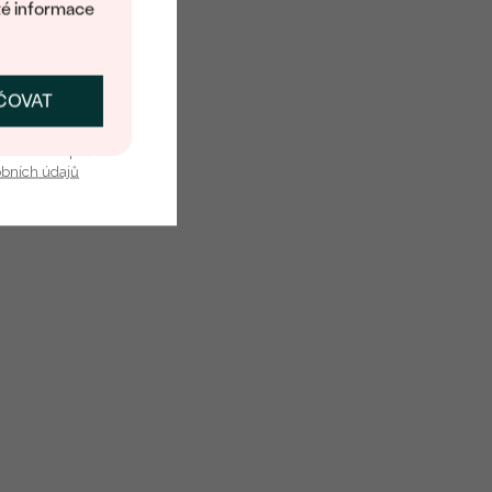
té informace
ČOVAT
SKAT SLEVU
u nás v bezpečí.
obních údajů