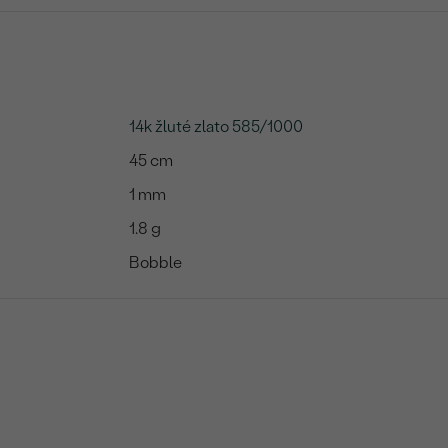
14k žluté zlato 585/1000
45 cm
1 mm
1.8 g
Bobble