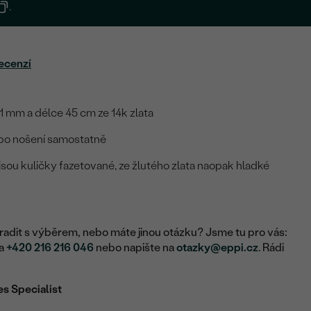
.
ecenzí
 1 mm a délce 45 cm ze 14k zlata
bo nošení samostatně
a jsou kuličky fazetované, ze žlutého zlata naopak hladké
adit s výběrem, nebo máte jinou otázku? Jsme tu pro vás:
na
+420 216 216 046
nebo napište na
otazky@eppi.cz
. Rádi
es Specialist