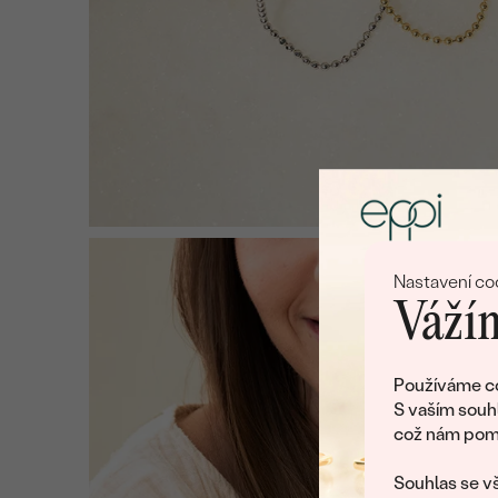
Nastavení co
Vážím
Používáme co
S vaším souh
což nám pomá
Souhlas se vš