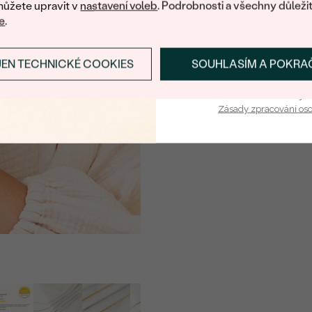
ůžete upravit v
nastavení voleb
. Podrobnosti a všechny důleži
e
.
JEN TECHNICKÉ COOKIES
SOUHLASÍM A POKRA
PŘIHLÁSIT SE A ZÍ
Vaša e-mailová adresa je 
Zásady zpracování os