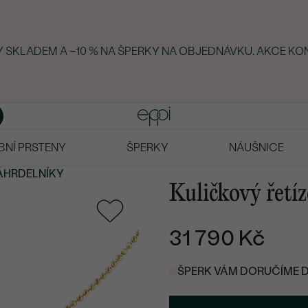
KY SKLADEM A −10 % NA ŠPERKY NA OBJEDNÁVKU. AKCE KO
BNÍ PRSTENY
ŠPERKY
NÁUŠNICE
ÁHRDELNÍKY
Kuličkový řetíz
31 790 Kč
ŠPERK VÁM DORUČÍME DO