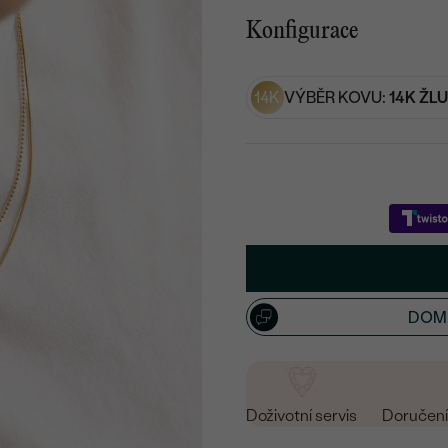
Konfigurace
14K
VÝBĚR KOVU:
14K ŽL
DOML
Doživotní servis
Doručení 