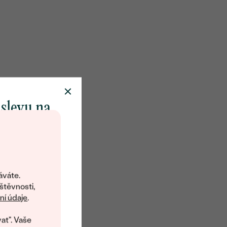
 slevu na
klenot
objevte svět
šperků Eppi.
áváte.
ní vám obratem
štěvnosti,
 na váš první
í údaje
.
at". Vaše