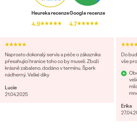
Heureka recenze
Google recenze
4.9
4.7
Bestsellery
Naprosto dokonalý servis a péče o zákazníka
Do budo
OBJEVIT
přesahující hranice toho co by museli. Zboží
vše pro
krásně zabaleno, dodáno v termínu. Šperk
Obc
nádherný. Velké díky
vel
mil
Lucie
mnoho 
21.04.2025
za 
Erika
27.04.