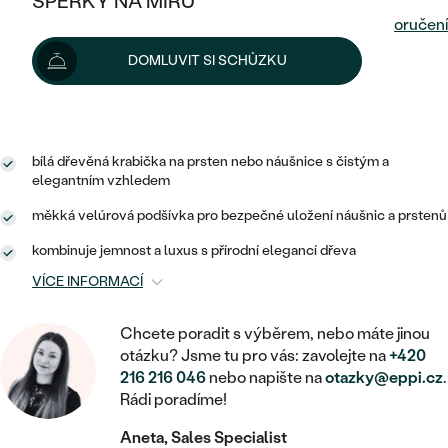
ŠPERKY NA MÍRU
KOMBINOVANÉ ZLATO
STŘÍBRNÉ
Dodání do 24 hod. nebo ihned
na prodejně
Možnosti doručení
POSTRANNÍ KAMENY
ZLATÉ
VÝPRODEJ
ŠPERKY SKLADEM
DOMLUVIT SI SCHŮZKU
PLATINOVÉ
HALO
DLE STYLU
STŘÍBRNÉ
KDYŽ ŠPERKY POMÁHAJÍ
VÝPRODEJ
4.9
2335 recenzí
JEDNODUCHÉ
TŘI KAMENY
PLATINOVÉ
DLE STYLU
DLE TYPU
DLE MATERIÁLU
bílá dřevěná krabička na prsten nebo náušnice s čistým a
BEZ KAMENE
PECKOVÉ
VINTAGE
elegantním vzhledem
NÁUŠNICE
ZLATÉ
DLE STYLU
ETERNITY
měkká velúrová podšívka pro bezpečné uložení náušnic a prstenů
KRUHOVÉ
SNUBNÍ A ZÁSNUBNÍ SETY
SOLITÉR
PRSTENY
STŘÍBRNÉ
kombinuje jemnost a luxus s přírodní elegancí dřeva
VYKROJENÉ
MINIMALISTICKÉ
NETRADIČNÍ
VÍCE INFORMACÍ
NAROZENÍ DÍTĚTE
PŘÍVĚSKY
PLATINOVÉ
VINTAGE
VISACÍ
PERSONALIZOVANÉ
Chcete poradit s výběrem, nebo máte jinou
NÁRAMKY
SESTAV SI SVŮJ PRSTEN
otázku? Jsme tu pro vás: zavolejte na
+420
NETRADIČNÍ
DLE STYLU
SOLITÉR
ZAČÍT S PRSTENEM
216 216 046
nebo napište na
otazky@eppi.cz
.
SE ZNAMENÍM ZVĚROKRUHU
SETY
ETERNITY
Rádi poradíme!
TEPANÉ
VE TVARU SRDCE
ZAČÍT S DIAMANTEM
MINIMALISTICKÉ
PÁNSKÉ ŠPERKY
Aneta, Sales Specialist