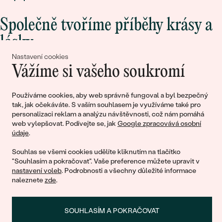
Společně tvoříme příběhy krásy a
lásky
Nastavení cookies
Vážíme si vašeho soukromí
Připojte se k nám!
Používáme cookies, aby web správně fungoval a byl bezpečný
tak, jak očekáváte. S vaším souhlasem je využíváme také pro
personalizaci reklam a analýzu návštěvnosti, což nám pomáhá
web vylepšovat. Podívejte se, jak
Google zpracovává osobní
údaje
.
Souhlas se všemi cookies udělíte kliknutím na tlačítko
"Souhlasím a pokračovat". Vaše preference můžete upravit v
© 2011 - 2026, Eppi.cz
nastavení voleb
. Podrobnosti a všechny důležité informace
naleznete
zde
.
SOUHLASÍM A POKRAČOVAT