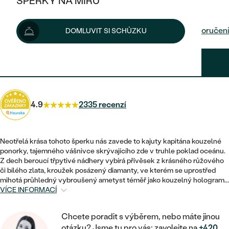
ŠPERKY NA MÍRU
26 540 Kč
KOMBINOVANÉ ZLATO
STŘÍBRNÉ
POSTRANNÍ KAMENY
ZLATÉ
VÝPRODEJ
ŠPERKY SKLADEM
Možnosti doručení
DOMLUVIT SI SCHŮZKU
PLATINOVÉ
HALO
DLE STYLU
STŘÍBRNÉ
KDYŽ ŠPERKY POMÁHAJÍ
VÝPRODEJ
JEDNODUCHÉ
23 886 Kč
s kódem
SUN10
.
TŘI KAMENY
PLATINOVÉ
DLE STYLU
DLE TYPU
DLE MATERIÁLU
BEZ KAMENE
PECKOVÉ
VINTAGE
NÁUŠNICE
ZLATÉ
DLE STYLU
4.9
2335 recenzí
ETERNITY
KRUHOVÉ
SNUBNÍ A ZÁSNUBNÍ SETY
SOLITÉR
PRSTENY
STŘÍBRNÉ
VYKROJENÉ
MINIMALISTICKÉ
NETRADIČNÍ
Neotřelá krása tohoto šperku nás zavede to kajuty kapitána kouzelné
NAROZENÍ DÍTĚTE
PŘÍVĚSKY
PLATINOVÉ
ponorky, tajemného vášnivce skrývajícího zde v truhle poklad oceánu.
VINTAGE
Z dech beroucí třpytivé nádhery vybírá přívěsek z krásného růžového
VISACÍ
PERSONALIZOVANÉ
či bílého zlata, kroužek posázený diamanty, ve kterém se uprostřed
NÁRAMKY
SESTAV SI SVŮJ PRSTEN
mihotá průhledný vybroušený ametyst téměř jako kouzelný hologram...
NETRADIČNÍ
DLE STYLU
SOLITÉR
VÍCE INFORMACÍ
ZAČÍT S PRSTENEM
SE ZNAMENÍM ZVĚROKRUHU
SETY
ETERNITY
TEPANÉ
VE TVARU SRDCE
ZAČÍT S DIAMANTEM
Chcete poradit s výběrem, nebo máte jinou
MINIMALISTICKÉ
PÁNSKÉ ŠPERKY
otázku? Jsme tu pro vás: zavolejte na
+420