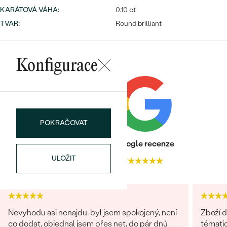
náušnice
Nejprodávanější
KARÁTOVÁ VÁHA
:
0.10 ct
PODLE TVARU KAMENE
TVAR
:
Round brilliant
Personalizované
prsteny
NA MÍRU
PROHLÉDNOUT
přívěsky
Konfigurace
DIAMANTY
PROHLÉDNOUT
Wave kolekce
OBJEVIT
POKRAČOVAT
Heureka recenze
Google recenze
PROHLÉDNOUT
ULOŽIT
4.9
4.7
Nevyhodu asi nenajdu. byl jsem spokojený, není
Zboží d
co dodat, objednal jsem přes net, do pár dnů
tématic