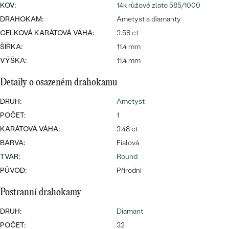
CENOVĚ DOSTUPNÉ
KOV
:
14k růžové zlato 585/1000
DRAHOKAM
CENOVĚ DOSTUPNÉ
S DRAHOKAMY
DRAHOKAM:
Ametyst a diamanty
LUXUSNÍ
Nejprodávanější
CELKOVÁ KARÁTOVÁ VÁHA:
3.58 ct
LUXUSNÍ
S LAB-GROWN DIAMANTY
DLE MATERIÁLU
ŠÍŘKA:
11.4 mm
snubní prsteny
VÝŠKA:
11.4 mm
ZLATO
S PERLAMI
Detaily o osazeném drahokamu
PLATINA
DRUH:
DLE STYLU
Ametyst
PROHLÉDNOUT
STŘÍBRO
POČET:
1
PERSONALIZOVANÉ
KARÁTOVÁ VÁHA:
3.48 ct
BARVA:
Fialová
SYMBOLICKÉ
TVAR
:
Round
PŮVOD:
Přírodní
MINIMALISTICKÉ
Postranní drahokamy
PODLE PŘÍLEŽITOSTI
Nejprodávanější
DRUH:
Diamant
PODLE BARVY
POČET:
32