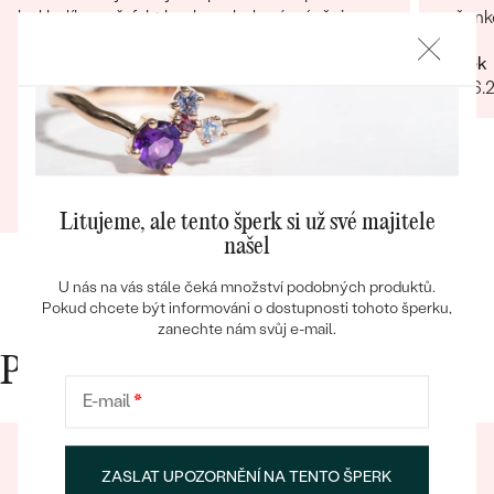
byl balík u mě, fakt hezky zabalené, náušnice
sušenko
udelaly radost pod stromečkem. můžu jen
Radek
doporučit Děkuji
Rychlost Hezky zabalene Dárečky Náušnice
26.06.
Bestsellery
co jsem koupil pro holky, úplně super, děkuju
Kvalita
Jiří
03.01.2025
Zobrazit celou recenzi
OBJEVIT
Litujeme, ale tento šperk si už své majitele
našel
U nás na vás stále čeká množství podobných produktů.
Pokud chcete být informováni o dostupnosti tohoto šperku,
zanechte nám svůj e-mail.
Proč nakupovat v Eppi
E-mail
*
ZASLAT UPOZORNĚNÍ NA TENTO ŠPERK