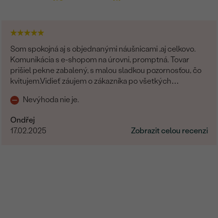
Som spokojná aj s objednanými náušnicami ,aj celkovo.
Komunikácia s e-shopom na úrovni, promptná. Tovar
prišiel pekne zabalený, s malou sladkou pozornosťou, čo
kvitujem.Vidieť záujem o zákazníka po všetkých
stránkach.
Nevýhoda nie je.
Ondřej
17.02.2025
Zobrazit celou recenzi