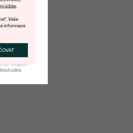
 na váš první
í údaje
.
 o dostupnosti tohoto
at". Vaše
té informace
ČOVAT
SKAT SLEVU
u nás v bezpečí.
obních údajů