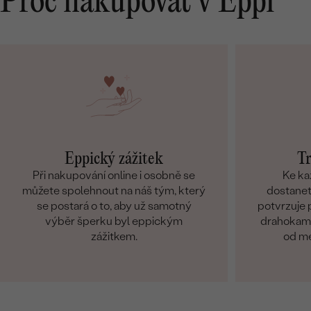
Proč nakupovat v Eppi
Eppický zážitek
Tr
Při nakupování online i osobně se
Ke ka
můžete spolehnout na náš tým, který
dostanete
se postará o to, aby už samotný
potvrzuje p
výběr šperku byl eppickým
drahokamů
zážitkem.
od me