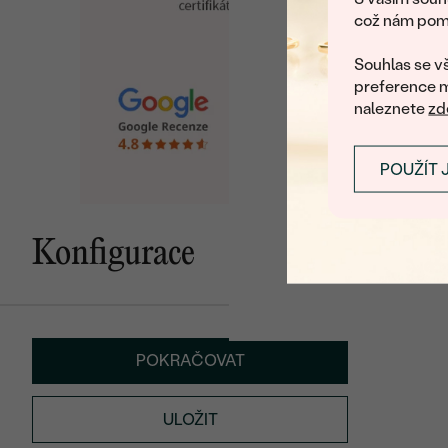
což nám pomá
U nás na vás stále č
Souhlas se vš
preference m
naleznete
zd
POUŽÍT 
Konfigurace
POKRAČOVAT
ULOŽIT