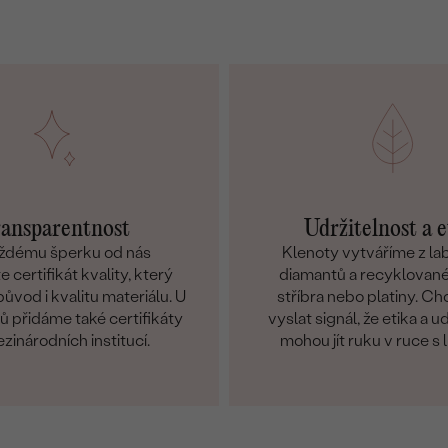
ansparentnost
Udržitelnost a e
ždému šperku od nás
Klenoty vytváříme z l
 certifikát kvality, který
diamantů a recyklované
ůvod i kvalitu materiálu. U
stříbra nebo platiny. C
 přidáme také certifikáty
vyslat signál, že etika a u
zinárodních institucí.
mohou jít ruku v ruce s