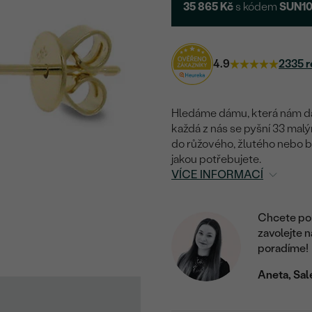
35 865 Kč
s kódem
SUN1
4.9
2335 r
Hledáme dámu, která nám dá
každá z nás se pyšní 33 malý
do růžového, žlutého nebo bí
jakou potřebujete.
VÍCE INFORMACÍ
Chcete por
zavolejte 
poradíme!
Aneta, Sal