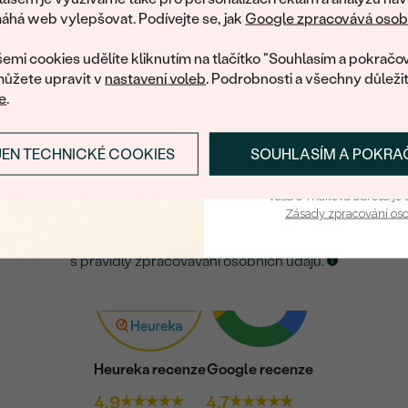
Litujeme, ale tento šperk si už své majitele našel
zašleme slevový kód
há web vylepšovat. Podívejte se, jak
Google zpracovává osobn
nákup.
eká množství podobných produktů. Pokud chcete být informováni
emi cookies udělíte kliknutím na tlačítko "Souhlasím a pokračov
šperku, zanechte nám svůj e-mail.
ůžete upravit v
nastavení voleb
. Podrobnosti a všechny důleži
e
.
E-mail
*
JEN TECHNICKÉ COOKIES
SOUHLASÍM A POKRA
PŘIHLÁSIT SE A ZÍ
ZASLAT UPOZORNĚNÍ NA TENTO
ŠPERK
Vaša e-mailová adresa je 
Zásady zpracování os
Kliknutím potvrzuji, že jsem se obeznámil
s
pravidly zpracovávání osobních údajů.
Heureka recenze
Google recenze
4.9
4.7