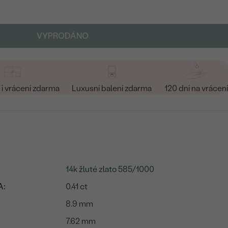
VYPRODÁNO
i vrácení zdarma
Luxusní balení zdarma
120 dní na vrácení
14k žluté zlato 585/1000
A:
0.41 ct
8.9 mm
7.62 mm