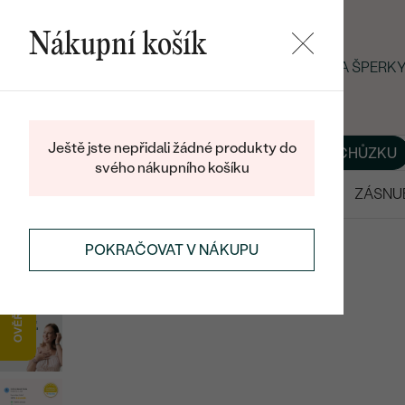
Nákupní košík
LETNÍ BLACK FRIDAY: −25 % NA ŠPER
Ještě jste nepřidali žádné produkty do
O NÁS
BLOG
ŠPERKY NA MÍRU
DOMLUVIT SI SCHŮZKU
svého nákupního košíku
VÝPRODEJ
SNUBNÍ PRSTENY
ZÁSNU
DIAMANTOVÉ ŠPERKY
DIAMANTOVÉ NÁUŠNICE
POKRAČOVAT V NÁKUPU