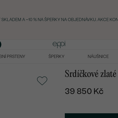
KY SKLADEM A −10 % NA ŠPERKY NA OBJEDNÁVKU. AKCE KON
BNÍ PRSTENY
ŠPERKY
NÁUŠNICE
Srdíčkové zlaté
39 850 Kč