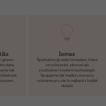
tika
Inovace
ab-grown
Šperkařství je stále řemeslem, které
ho zlata,
ctí ruční práci, zároveň ale
hceme tak
využíváme i moderní technologie.
držitelnost
Spojujeme tak tradici s inovací a
 luxusem.
vybíráme pro vás to nejlepší z každé
oblasti.