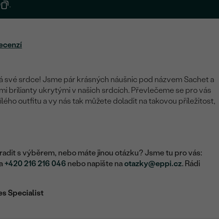
0
.
ecenzí
 své srdce! Jsme pár krásných náušnic pod názvem Sachet a
mi brilianty ukrytými v našich srdcích. Převlečeme se pro vás
lého outfitu a vy nás tak můžete doladit na takovou příležitost,
adit s výběrem, nebo máte jinou otázku? Jsme tu pro vás:
na
+420 216 216 046
nebo napište na
otazky@eppi.cz
. Rádi
es Specialist