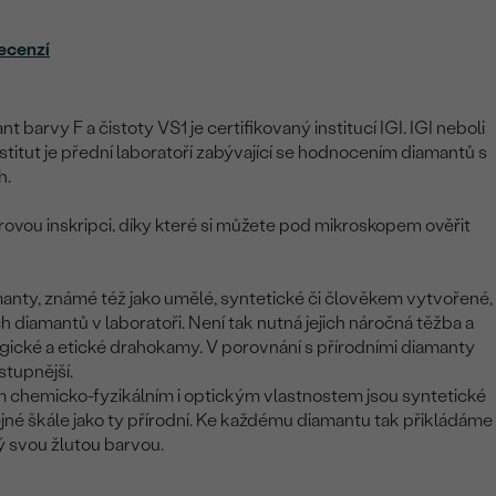
ecenzí
t barvy F a čistoty VS1 je certifikovaný institucí IGI. IGI neboli
titut je přední laboratoří zabývající se hodnocením diamantů s
h.
ovou inskripci, díky které si můžete pod mikroskopem ověřit
nty, známé též jako umělé, syntetické či člověkem vytvořené,
ích diamantů v laboratoři. Není tak nutná jejich náročná těžba a
ogické a etické drahokamy. V porovnání s přírodními diamanty
stupnější.
m chemicko-fyzikálním i optickým vlastnostem jsou syntetické
né škále jako ty přírodní. Ke každému diamantu tak přikládáme
cký svou žlutou barvou.