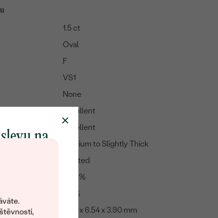
tu
1.5 ct
Oval
F
VS1
None
Excellent
Excellent
 slevu na
Medium to Slightly Thick
klenot
Pointed
59.6 %
objevte svět
64 %
šperků Eppi.
áváte.
9.36 x 6.54 x 3.90 mm
ní vám obratem
štěvnosti,