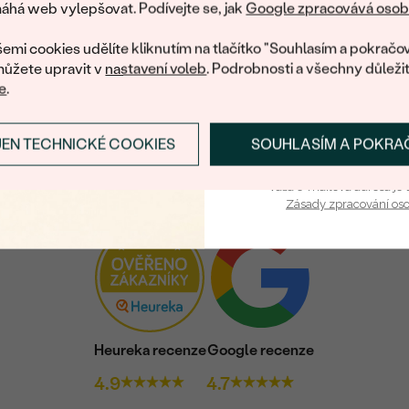
zašleme slevový kód
há web vylepšovat. Podívejte se, jak
Google zpracovává osobn
LASEROVÁ INSKRIPCE:
nákup.
PŮVOD:
emi cookies udělíte kliknutím na tlačítko "Souhlasím a pokračov
ůžete upravit v
nastavení voleb
. Podrobnosti a všechny důleži
e
.
JEN TECHNICKÉ COOKIES
SOUHLASÍM A POKRA
PŘIHLÁSIT SE A ZÍ
Vaša e-mailová adresa je 
Zásady zpracování os
Heureka recenze
Google recenze
4.9
4.7