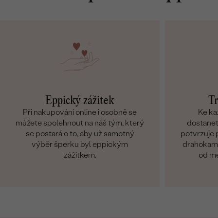
Eppický zážitek
Tr
Při nakupování online i osobně se
Ke ka
můžete spolehnout na náš tým, který
dostanete
se postará o to, aby už samotný
potvrzuje p
výběr šperku byl eppickým
drahokamů
zážitkem.
od me