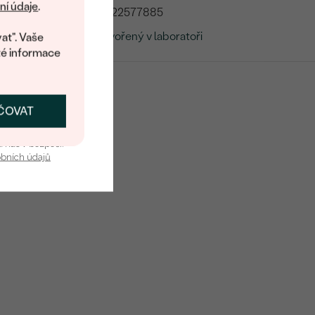
 na váš první
í údaje
.
LG722577885
Vytvořený v laboratoři
at". Vaše
té informace
ČOVAT
SKAT SLEVU
u nás v bezpečí.
obních údajů