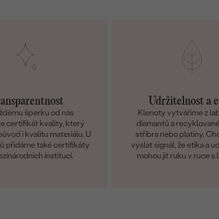
ansparentnost
Udržitelnost a e
ždému šperku od nás
Klenoty vytváříme z l
 certifikát kvality, který
diamantů a recyklované
ůvod i kvalitu materiálu. U
stříbra nebo platiny. C
 přidáme také certifikáty
vyslat signál, že etika a u
zinárodních institucí.
mohou jít ruku v ruce s