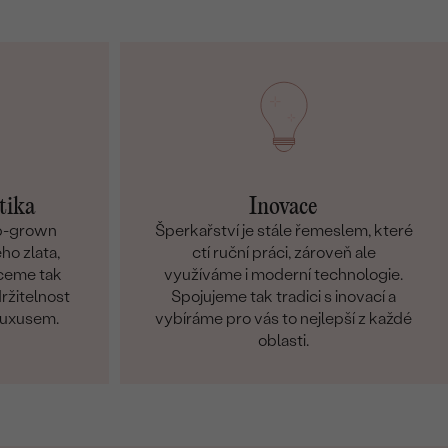
tika
Inovace
ab-grown
Šperkařství je stále řemeslem, které
ho zlata,
ctí ruční práci, zároveň ale
hceme tak
využíváme i moderní technologie.
držitelnost
Spojujeme tak tradici s inovací a
 luxusem.
vybíráme pro vás to nejlepší z každé
oblasti.