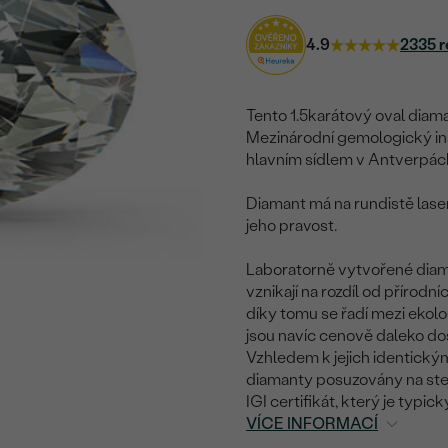
4.9
2335 r
Tento 1.5karátový oval diaman
Mezinárodní gemologický ins
hlavním sídlem v Antverpác
Diamant má na rundistě laser
jeho pravost.
Laboratorně vytvořené diama
vznikají na rozdíl od přírodn
díky tomu se řadí mezi ekol
jsou navíc cenově daleko do
Vzhledem k jejich identický
diamanty posuzovány na stej
IGI certifikát, který je typi
VÍCE INFORMACÍ