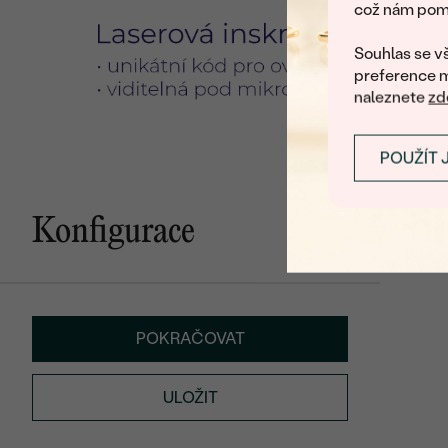
což nám pomá
Souhlas se vš
preference m
naleznete
zd
POUŽÍT 
Konfigurace
POKRAČOVAT
ULOŽIT