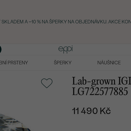
Y SKLADEM A −10 % NA ŠPERKY NA OBJEDNÁVKU. AKCE KON
BNÍ PRSTENY
ŠPERKY
NÁUŠNICE
Lab-grown IGI 
LG722577885
11 490 Kč