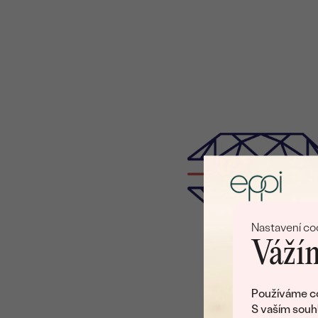
Nastavení co
Vážím
Používáme co
S vaším souh