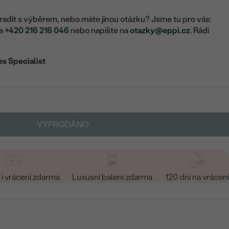
adit s výběrem, nebo máte jinou otázku? Jsme tu pro vás:
na
+420 216 216 046
nebo napište na
otazky@eppi.cz
. Rádi
es Specialist
VYPRODÁNO
i vrácení zdarma
Luxusní balení zdarma
120 dní na vrácení