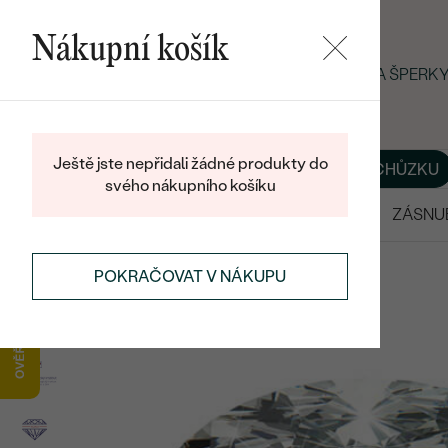
Nákupní košík
LETNÍ BLACK FRIDAY: −25 % NA ŠPERK
Ještě jste nepřidali žádné produkty do
O NÁS
BLOG
ŠPERKY NA MÍRU
DOMLUVIT SI SCHŮZKU
svého nákupního košíku
VÝPRODEJ
SNUBNÍ PRSTENY
ZÁSNU
POKRAČOVAT V NÁKUPU