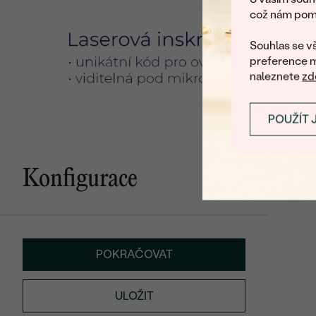
což nám pomá
Souhlas se vš
preference m
naleznete
zd
POUŽÍT 
Konfigurace
POKRAČOVAT
ULOŽIT