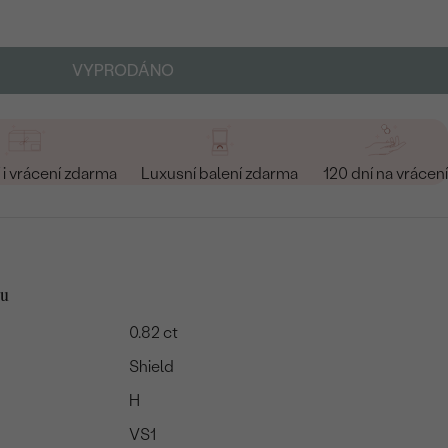
VYPRODÁNO
i vrácení zdarma
Luxusní balení zdarma
120 dní na vrácení
tu
0.82 ct
Shield
H
VS1