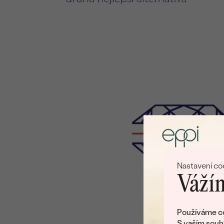
Nastavení co
Vážím
Používáme co
S vaším souh