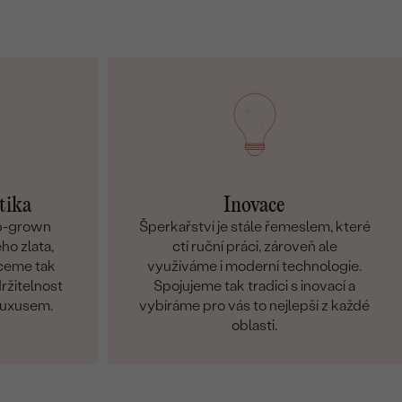
tika
Inovace
ab-grown
Šperkařství je stále řemeslem, které
ho zlata,
ctí ruční práci, zároveň ale
hceme tak
využíváme i moderní technologie.
držitelnost
Spojujeme tak tradici s inovací a
 luxusem.
vybíráme pro vás to nejlepší z každé
oblasti.