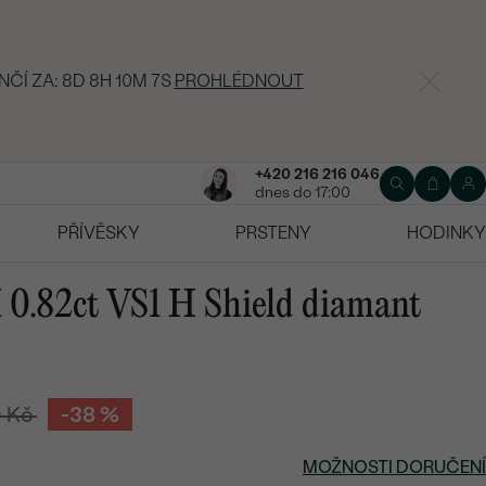
NČÍ ZA:
8D 8H 10M 6S
PROHLÉDNOUT
+420 216 216 046
dnes do 17:00
PŘÍVĚSKY
PRSTENY
HODINKY
0.82ct VS1 H Shield diamant
0 Kč
-38 %
MOŽNOSTI DORUČENÍ