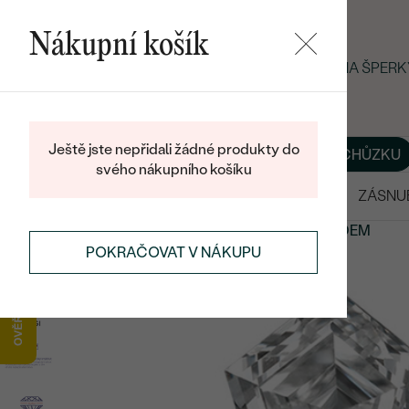
Nákupní košík
LETNÍ BLACK FRIDAY: −25 % NA ŠPER
Ještě jste nepřidali žádné produkty do
O NÁS
BLOG
ŠPERKY NA MÍRU
DOMLUVIT SI SCHŮZKU
svého nákupního košíku
VÝPRODEJ
SNUBNÍ PRSTENY
ZÁSNU
PRODEJ DIAMANTŮ
DIAMANTY DOSTUPNÉ SKLADEM
POKRAČOVAT V NÁKUPU