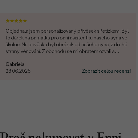
Objednala jsem personalizovaný přívěsek s řetízkem. Byl
to dárek na památku pro paní asistentku našeho syna ve
školce. Na přívěsku byl obrázek od našeho syna, z druhé
strany věnování. Z obchodu se mi obratem ozvali a
dořešili jsme všechny detaily objednávky. Šperk je
Gabriela
nádherný, udělal velikou radost, je originální a opravdová
28.06.2025
Zobrazit celou recenzi
památka. Jednání s paní po e-mailu bylo rychlé a
příjemné. Moc obchod doporučuji!