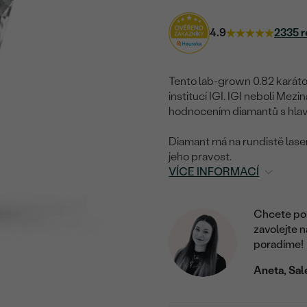
4.9
2335 r
Tento lab-grown 0.82 karátov
institucí IGI.
IGI neboli Mezin
hodnocením diamantů s hlav
Diamant má na rundistě laser
jeho pravost.
VÍCE INFORMACÍ
Chcete por
zavolejte 
poradíme!
Aneta, Sal