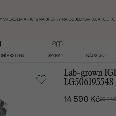
KY SKLADEM A −10 % NA ŠPERKY NA OBJEDNÁVKU. AKCE KO
BNÍ PRSTENY
ŠPERKY
NÁUŠNICE
Lab-grown IGI 
LG506195548
14 590 Kč
23 44