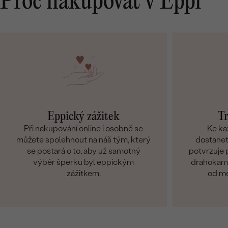
Proč nakupovat v Eppi
Eppický zážitek
Tr
Při nakupování online i osobně se
Ke ka
můžete spolehnout na náš tým, který
dostanete
se postará o to, aby už samotný
potvrzuje p
výběr šperku byl eppickým
drahokamů
zážitkem.
od me