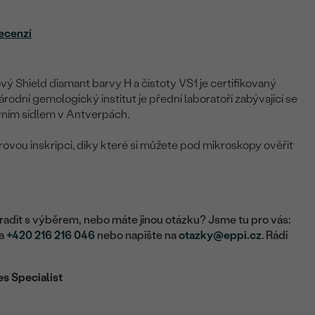
ecenzí
ý Shield diamant barvy H a čistoty VS1 je certifikovaný
árodní gemologický institut je přední laboratoří zabývající se
ním sídlem v Antverpách.
ovou inskripci, díky které si můžete pod mikroskopy ověřit
adit s výběrem, nebo máte jinou otázku? Jsme tu pro vás:
na
+420 216 216 046
nebo napište na
otazky@eppi.cz
. Rádi
es Specialist