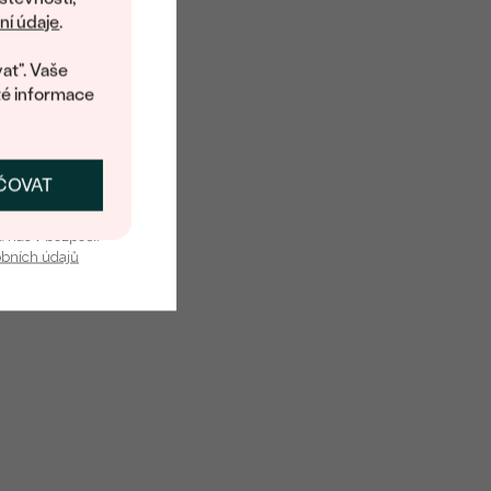
 na váš první
í údaje
.
at". Vaše
té informace
ČOVAT
SKAT SLEVU
u nás v bezpečí.
obních údajů