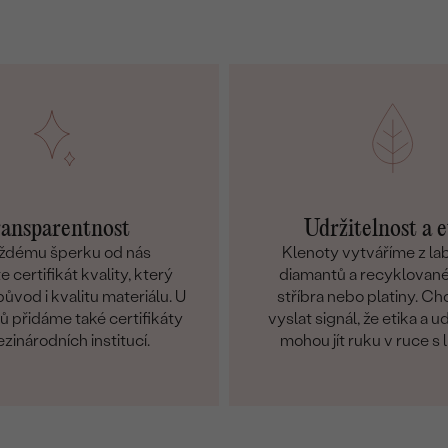
ansparentnost
Udržitelnost a e
ždému šperku od nás
Klenoty vytváříme z l
 certifikát kvality, který
diamantů a recyklované
ůvod i kvalitu materiálu. U
stříbra nebo platiny. C
 přidáme také certifikáty
vyslat signál, že etika a u
zinárodních institucí.
mohou jít ruku v ruce s