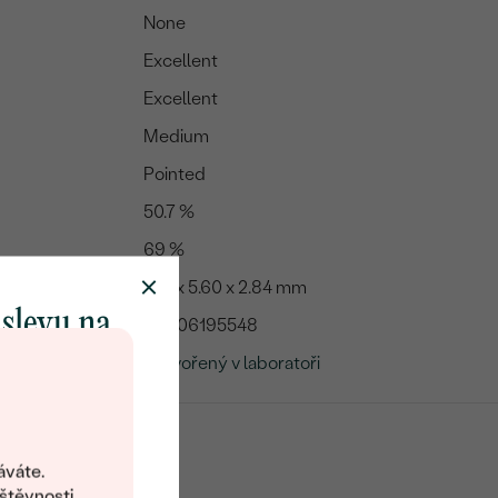
None
Excellent
Excellent
Medium
Pointed
50.7 %
69 %
9.18 x 5.60 x 2.84 mm
 slevu na
LG506195548
klenot
Vytvořený v laboratoři
objevte svět
šperků Eppi.
áváte.
ní vám obratem
štěvnosti,