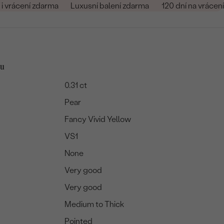
i vrácení zdarma
Luxusní balení zdarma
120 dní na vrácení
tu
0.31 ct
Pear
Fancy Vivid Yellow
VS1
None
Very good
Very good
Medium to Thick
Pointed