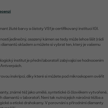
ecenzí
ant žluté barvy a čistoty VS1 je certifikovaný institucí IGI.
ostí jedinečný, osazený kámen se tedy může lehce lišit (rádi
diamantů skladem a můžete si vybrat ten, který je vašemu
ogický institut je přední laboratoří zabývající se hodnocením
v Antverpách.
rovou inskripci, díky které si můžete pod mikroskopem ověřit
nty, známé též jako umělé, syntetické či člověkem vytvořené,
ích diamantů v laboratoři. Není tak nutná jejich náročná těžba a
ogické a etické drahokamy. V porovnání s přírodními diamanty