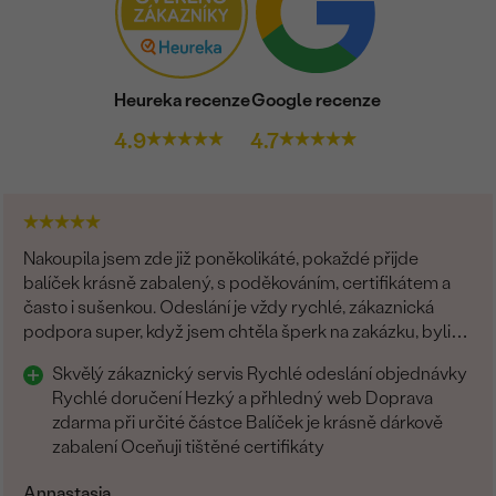
Heureka recenze
Google recenze
4.9
4.7
Nakoupila jsem zde již poněkolikáté, pokaždé přijde
balíček krásně zabalený, s poděkováním, certifikátem a
často i sušenkou. Odeslání je vždy rychlé, zákaznická
podpora super, když jsem chtěla šperk na zakázku, byli
všichni fajn. Rozhodně tyto šperky doporučuji
Skvělý zákaznický servis Rychlé odeslání objednávky
Rychlé doručení Hezký a přhledný web Doprava
zdarma při určité částce Balíček je krásně dárkově
zabalení Oceňuji tištěné certifikáty
Annastasia