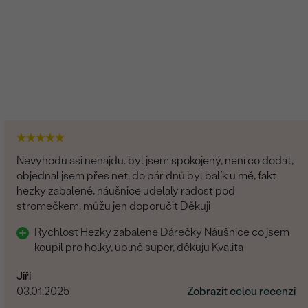
Nevyhodu asi nenajdu. byl jsem spokojený, není co dodat,
objednal jsem přes net, do pár dnů byl balík u mě, fakt
hezky zabalené, náušnice udelaly radost pod
stromečkem. můžu jen doporučit Děkuji
Rychlost Hezky zabalene Dárečky Náušnice co jsem
koupil pro holky, úplně super, děkuju Kvalita
Jiří
03.01.2025
Zobrazit celou recenzi