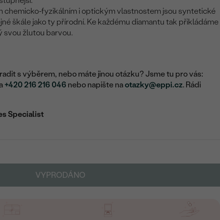
stupnější.
m chemicko-fyzikálním i optickým vlastnostem jsou syntetické
né škále jako ty přírodní. Ke každému diamantu tak přikládáme
cký svou žlutou barvou.
adit s výběrem, nebo máte jinou otázku? Jsme tu pro vás:
na
+420 216 216 046
nebo napište na
otazky@eppi.cz
. Rádi
es Specialist
VYPRODÁNO