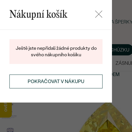
Nákupní košík
LETNÍ BLACK FRIDAY: −25 % NA ŠPER
Ještě jste nepřidali žádné produkty do
O NÁS
BLOG
ŠPERKY NA MÍRU
DOMLUVIT SI SCHŮZKU
svého nákupního košíku
VÝPRODEJ
SNUBNÍ PRSTENY
ZÁSNU
PRODEJ DIAMANTŮ
DIAMANTY DOSTUPNÉ SKLADEM
POKRAČOVAT V NÁKUPU