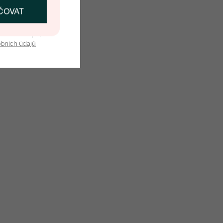
ČOVAT
SKAT SLEVU
u nás v bezpečí.
obních údajů