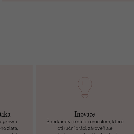
tika
Inovace
ab-grown
Šperkařství je stále řemeslem, které
ho zlata,
ctí ruční práci, zároveň ale