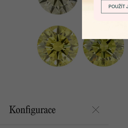
POUŽÍT 
Konfigurace