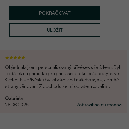
POKRAČOVAT
ULOŽIT
Objednala jsem personalizovaný přívěsek s řetízkem. Byl
to dárek na památku pro paní asistentku našeho syna ve
školce. Na přívěsku byl obrázek od našeho syna, z druhé
strany věnování. Z obchodu se mi obratem ozvali a
dořešili jsme všechny detaily objednávky. Šperk je
Gabriela
nádherný, udělal velikou radost, je originální a opravdová
28.06.2025
Zobrazit celou recenzi
památka. Jednání s paní po e-mailu bylo rychlé a
příjemné. Moc obchod doporučuji!