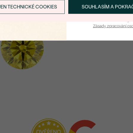
JEN TECHNICKÉ COOKIES
SOUHLASÍM A POKRA
PŘIHLÁSIT SE A ZÍ
Vaša e-mailová adresa je 
Zásady zpracování os