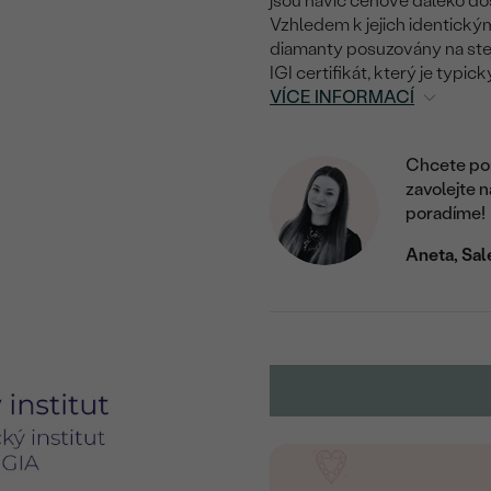
jsou navíc cenově daleko do
Vzhledem k jejich identický
diamanty posuzovány na stej
IGI certifikát, který je typi
VÍCE INFORMACÍ
Chcete por
zavolejte 
poradíme!
Aneta, Sal