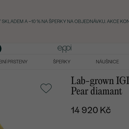
KY SKLADEM A −10 % NA ŠPERKY NA OBJEDNÁVKU. AKCE KON
BNÍ PRSTENY
ŠPERKY
NÁUŠNICE
Lab-grown IGI 
Pear diamant
14 920 Kč