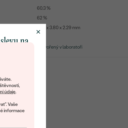
60.3 %
62 %
5.65 x 3.80 x 2.29 mm
Ano
 slevu na
Vytvořený v laboratoři
klenot
objevte svět
šperků Eppi.
áváte.
ní vám obratem
štěvnosti,
 na váš první
í údaje
.
at". Vaše
té informace