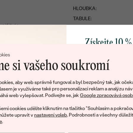
HLOUBKA:
TABULE:
ROZMĚRY:
LASEROVÁ INSKRIPCE:
Získejte 10 %
PŮVOD:
svůj první 
okies
e si vašeho soukromí
Přidejte se k nám a 
poctivě vyráběných 
okies, aby web správně fungoval a byl bezpečný tak, jak oček
Jako dárek na přivítá
lasem je využíváme také pro personalizaci reklam a analýzu náv
zašleme slevový kód
há web vylepšovat. Podívejte se, jak
Google zpracovává osobn
nákup.
emi cookies udělíte kliknutím na tlačítko "Souhlasím a pokračov
ůžete upravit v
nastavení voleb
. Podrobnosti a všechny důleži
e
.