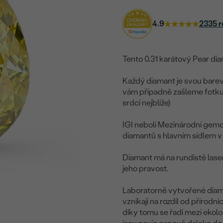
4.9
2335 r
Tento 0.31 karátový Pear diam
Každý diamant je svou barevn
vám případně zašleme fotku 
srdci nejblíže)
IGI neboli Mezinárodní gemol
diamantů s hlavním sídlem 
Diamant má na rundistě lase
jeho pravost.
Laboratorně vytvořené diama
vznikají na rozdíl od přírodn
díky tomu se řadí mezi ekol