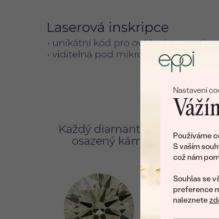
Nastavení co
Vážím
Používáme co
S vaším souh
což nám pomá
Souhlas se vš
preference m
naleznete
zd