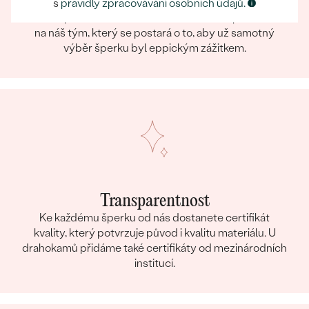
Eppický zážitek
s
pravidly zpracovávání osobních údajů.
Při nakupování online i osobně se můžete spolehnout
na náš tým, který se postará o to, aby už samotný
výběr šperku byl eppickým zážitkem.
Transparentnost
Ke každému šperku od nás dostanete certifikát
kvality, který potvrzuje původ i kvalitu materiálu. U
drahokamů přidáme také certifikáty od mezinárodních
institucí.