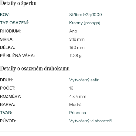
CENOVĚ DOSTUPNÉ
Detaily o šperku
DRAHOKAM
CENOVĚ DOSTUPNÉ
S DRAHOKAMY
KOV
:
Stříbro 925/1000
LUXUSNÍ
Nejprodávanější
TYP OSAZENÍ
:
Krapny (prongs)
LUXUSNÍ
S LAB-GROWN DIAMANTY
DLE MATERIÁLU
RHODIUM:
Ano
snubní prsteny
ZLATO
ŠÍŘKA:
3.18 mm
S PERLAMI
DÉLKA:
190 mm
PLATINA
PŘIBLIŽNÁ VÁHA:
11.38 g
DLE STYLU
PROHLÉDNOUT
STŘÍBRO
Detaily o osazeném drahokamu
PERSONALIZOVANÉ
DRUH:
Vytvořený safír
SYMBOLICKÉ
POČET:
16
ROZMĚRY:
4 x 4 mm
MINIMALISTICKÉ
BARVA:
Modrá
TVAR
:
Princess
PODLE PŘÍLEŽITOSTI
Nejprodávanější
PŮVOD:
Vytvořený v laboratoři
PODLE BARVY