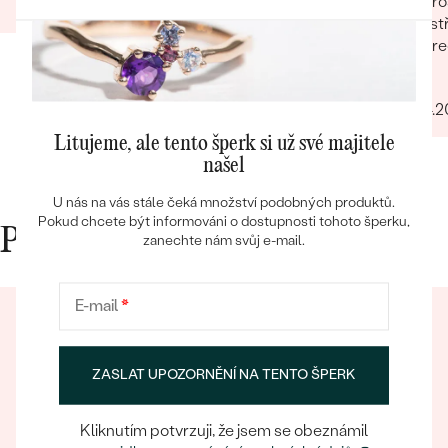
pro
07.01.2025
vst
pre
Filip
Bestsellery
27.04.
Litujeme, ale tento šperk si už své majitele
našel
OBJEVIT
U nás na vás stále čeká množství podobných produktů.
Pokud chcete být informováni o dostupnosti tohoto šperku,
Proč nakupovat v Eppi
zanechte nám svůj e-mail.
E-mail
*
ZASLAT UPOZORNĚNÍ NA TENTO ŠPERK
Kliknutím potvrzuji, že jsem se obeznámil