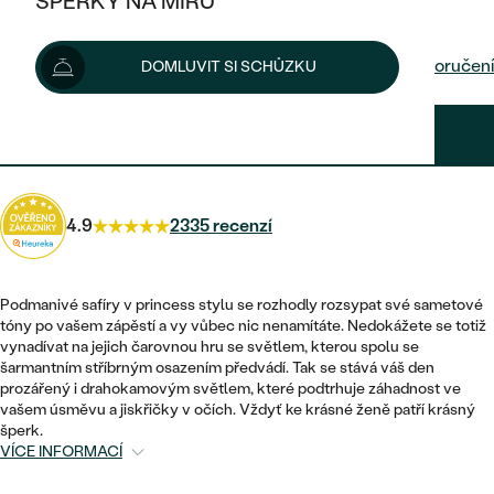
ŠPERKY NA MÍRU
7 890 Kč
KOMBINOVANÉ ZLATO
STŘÍBRNÉ
POSTRANNÍ KAMENY
ZLATÉ
VÝPRODEJ
ŠPERKY SKLADEM
Možnosti doručení
DOMLUVIT SI SCHŮZKU
PLATINOVÉ
HALO
DLE STYLU
STŘÍBRNÉ
KDYŽ ŠPERKY POMÁHAJÍ
VÝPRODEJ
JEDNODUCHÉ
7 101 Kč
s kódem
SUN10
.
TŘI KAMENY
PLATINOVÉ
DLE STYLU
DLE TYPU
DLE MATERIÁLU
BEZ KAMENE
PECKOVÉ
VINTAGE
NÁUŠNICE
ZLATÉ
DLE STYLU
4.9
2335 recenzí
ETERNITY
KRUHOVÉ
SNUBNÍ A ZÁSNUBNÍ SETY
SOLITÉR
PRSTENY
STŘÍBRNÉ
VYKROJENÉ
MINIMALISTICKÉ
NETRADIČNÍ
Podmanivé safíry v princess stylu se rozhodly rozsypat své sametové
NAROZENÍ DÍTĚTE
PŘÍVĚSKY
PLATINOVÉ
tóny po vašem zápěstí a vy vůbec nic nenamítáte. Nedokážete se totiž
VINTAGE
vynadívat na jejich čarovnou hru se světlem, kterou spolu se
VISACÍ
PERSONALIZOVANÉ
šarmantním stříbrným osazením předvádí. Tak se stává váš den
NÁRAMKY
SESTAV SI SVŮJ PRSTEN
prozářený i drahokamovým světlem, které podtrhuje záhadnost ve
NETRADIČNÍ
DLE STYLU
SOLITÉR
vašem úsměvu a jiskřičky v očích. Vždyť ke krásné ženě patří krásný
ZAČÍT S PRSTENEM
SE ZNAMENÍM ZVĚROKRUHU
SETY
šperk.
ETERNITY
TEPANÉ
VÍCE INFORMACÍ
VE TVARU SRDCE
ZAČÍT S DIAMANTEM
MINIMALISTICKÉ
PÁNSKÉ ŠPERKY