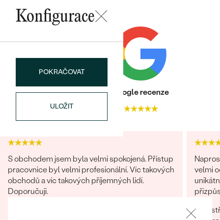
náušnice
Nejprodávanější
Konfigurace
PODLE TVARU KAMENE
Personalizované
prsteny
NA MÍRU
PROHLÉDNOUT
přívěsky
DIAMANTY
POKRAČOVAT
PROHLÉDNOUT
Heureka recenze
Google recenze
Wave kolekce
OBJEVIT
ULOŽIT
4.9
4.7
PROHLÉDNOUT
S obchodem jsem byla velmi spokojená. Přístup
Napros
pracovnice byl velmi profesionální. Víc takových
velmi 
obchodů a víc takových příjemných lidí.
unikátn
Doporučuji.
přizpůs
precizn
vst
Miroslava