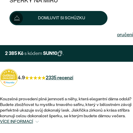
ŠPERKY NA MÍRU
KOMBINOVANÉ ZLATO
STŘÍBRNÉ
POSTRANNÍ KAMENY
ZLATÉ
VÝPRODEJ
ŠPERKY SKLADEM
2 650 Kč
DOMLUVIT SI SCHŮZKU
PLATINOVÉ
HALO
DLE STYLU
STŘÍBRNÉ
KDYŽ ŠPERKY POMÁHAJÍ
VÝPRODEJ
Možnosti doručení
JEDNODUCHÉ
TŘI KAMENY
PLATINOVÉ
DLE STYLU
DLE TYPU
DLE MATERIÁLU
BEZ KAMENE
PECKOVÉ
VINTAGE
2 385 Kč
s kódem
SUN10
.
NÁUŠNICE
ZLATÉ
DLE STYLU
ETERNITY
KRUHOVÉ
SNUBNÍ A ZÁSNUBNÍ SETY
SOLITÉR
PRSTENY
STŘÍBRNÉ
VYKROJENÉ
4.9
2335 recenzí
MINIMALISTICKÉ
NETRADIČNÍ
NAROZENÍ DÍTĚTE
PŘÍVĚSKY
PLATINOVÉ
VINTAGE
VISACÍ
PERSONALIZOVANÉ
Kouzelné provedení plné jemnosti a něhy, která elegantní dáma odolá?
NÁRAMKY
SESTAV SI SVŮJ PRSTEN
Budete zbožňovat tu mystiku tmavého safíru, který v bělostném závoji
NETRADIČNÍ
DLE STYLU
SOLITÉR
perfektně ukazuje svůj dokonalý lesk. Jiskřička zirkonů a krása stříbra
ZAČÍT S PRSTENEM
SE ZNAMENÍM ZVĚROKRUHU
SETY
korunují celou dokonalost šperku, se kterým budete dámou večera.
ETERNITY
TEPANÉ
VÍCE INFORMACÍ
VE TVARU SRDCE
ZAČÍT S DIAMANTEM
MINIMALISTICKÉ
PÁNSKÉ ŠPERKY