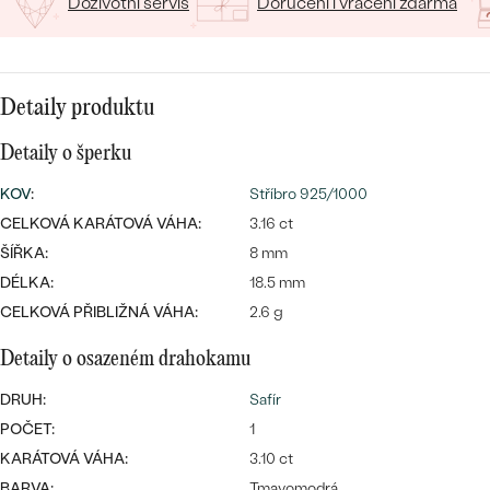
Doživotní servis
Doručení i vrácení zdarma
CENOVĚ DOSTUPNÉ
DRAHOKAM
CENOVĚ DOSTUPNÉ
S DRAHOKAMY
LUXUSNÍ
Nejprodávanější
LUXUSNÍ
S LAB-GROWN DIAMANTY
DLE MATERIÁLU
Detaily produktu
snubní prsteny
ZLATO
S PERLAMI
Detaily o šperku
PLATINA
KOV
:
Stříbro 925/1000
DLE STYLU
CELKOVÁ KARÁTOVÁ VÁHA:
3.16 ct
PROHLÉDNOUT
STŘÍBRO
ŠÍŘKA:
8 mm
PERSONALIZOVANÉ
DÉLKA:
18.5 mm
CELKOVÁ PŘIBLIŽNÁ VÁHA:
2.6 g
SYMBOLICKÉ
Detaily o osazeném drahokamu
MINIMALISTICKÉ
DRUH:
Safír
PODLE PŘÍLEŽITOSTI
Nejprodávanější
POČET:
1
KARÁTOVÁ VÁHA:
3.10 ct
PODLE BARVY
BARVA:
Tmavomodrá