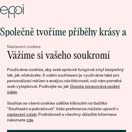
Společně tvoříme příběhy krásy a
lásky
Nastavení cookies
Vážíme si vašeho soukromí
Připojte se k nám!
Používáme cookies, aby web správně fungoval a byl bezpečný
tak, jak očekáváte. S vaším souhlasem je využíváme také pro
personalizaci reklam a analýzu návštěvnosti, což nám pomáhá
web vylepšovat. Podívejte se, jak
Google zpracovává osobní
údaje
.
Souhlas se všemi cookies udělíte kliknutím na tlačítko
"Souhlasím a pokračovat". Vaše preference můžete upravit v
nastavení voleb
. Podrobnosti a všechny důležité informace
© 2011 - 2026, Eppi.cz
naleznete
zde
.