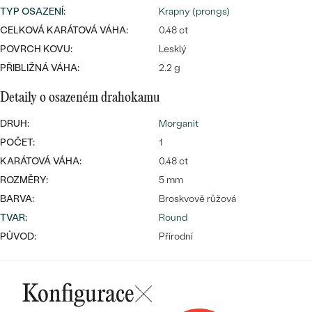
náušnice
TYP OSAZENÍ
:
Krapny (prongs)
Nejprodávanější
PODLE TVARU KAMENE
CELKOVÁ KARÁTOVÁ VÁHA:
0.48 ct
Personalizované
POVRCH KOVU:
Lesklý
prsteny
NA MÍRU
PROHLÉDNOUT
PŘIBLIŽNÁ VÁHA:
2.2 g
přívěsky
DIAMANTY
Detaily o osazeném drahokamu
PROHLÉDNOUT
DRUH:
Morganit
Wave kolekce
OBJEVIT
POČET:
1
KARÁTOVÁ VÁHA:
0.48 ct
ROZMĚRY:
5 mm
BARVA:
Broskvově růžová
PROHLÉDNOUT
TVAR
:
Round
PŮVOD:
Přírodní
Konfigurace