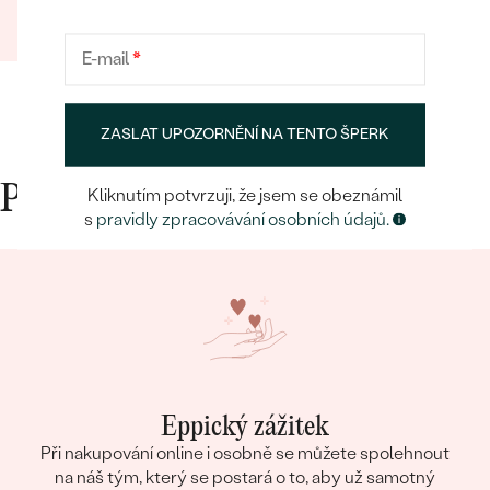
Jiří
03.01.2025
Zobrazit celou recenzi
E-mail
*
ZASLAT UPOZORNĚNÍ NA TENTO ŠPERK
Proč nakupovat v Eppi
Kliknutím potvrzuji, že jsem se obeznámil
s
pravidly zpracovávání osobních údajů.
Eppický zážitek
Při nakupování online i osobně se můžete spolehnout
na náš tým, který se postará o to, aby už samotný