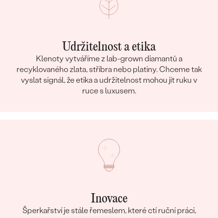
Udržitelnost a etika
Klenoty vytváříme z lab-grown diamantů a
recyklovaného zlata, stříbra nebo platiny. Chceme tak
vyslat signál, že etika a udržitelnost mohou jít ruku v
ruce s luxusem.
Inovace
Šperkařství je stále řemeslem, které ctí ruční práci,