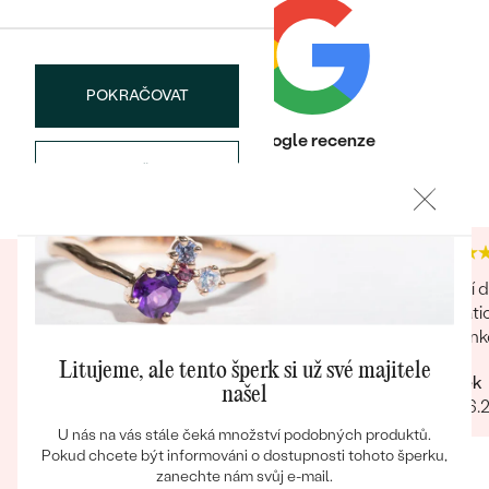
POKRAČOVAT
Bestsellery
Heureka recenze
Google recenze
ULOŽIT
4.9
4.7
OBJEVIT
Nevyhodu asi nenajdu. byl jsem spokojený, není
Zboží d
co dodat, objednal jsem přes net, do pár dnů
tématic
byl balík u mě, fakt hezky zabalené, náušnice
sušenko
udelaly radost pod stromečkem. můžu jen
Litujeme, ale tento šperk si už své majitele
Radek
doporučit Děkuji
našel
Rychlost Hezky zabalene Dárečky Náušnice
26.06.
co jsem koupil pro holky, úplně super, děkuju
U nás na vás stále čeká množství podobných produktů.
Kvalita
Pokud chcete být informováni o dostupnosti tohoto šperku,
zanechte nám svůj e-mail.