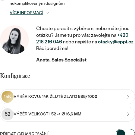
MINIMALISTICKÉ
RUČNĚ RYTÉ
DĚTSKÉ
nekomplikovaným designům
ZAČÍT S LAB-GROWN DIAMANTEM
MEDAILONKY
DĚTSKÉ ŠPERKY
VÍCE INFORMACÍ
STATEMENT
S VÝPLNÍ
PIERCING
ZAČÍT S BAREVNÝM DIAMANTEM
ŘETÍZKY
BROŽE
Chcete poradit s výběrem, nebo máte jinou
PEČETNÍ
SVATEBNÍ SETY
otázku? Jsme tu pro vás: zavolejte na
+420
VE TVARU SRDCE
DOPLŇKY
DLE KAMENE
DLE DRAHOKAMU
216 216 046
nebo napište na
otazky@eppi.cz
.
PERSONALIZOVANÉ
Rádi poradíme!
S DIAMANTY
DLE CENY
SE ZVÍŘATY
DIAMANT
DLE MATERIÁLU
Aneta, Sales Specialist
CENOVĚ DOSTUPNÉ
DLE DRAHOKAMU
S DRAHOKAMY
LAB-GROWN DIAMANT
ZLATO
DLE DRAHOKAMU
S DIAMANTY
Konfigurace
LUXUSNÍ
S PERLAMI
MOISSANIT
S DIAMANTY
STŘÍBRO
S DRAHOKAMY
14K
VÝBĚR KOVU:
14K ŽLUTÉ ZLATO 585/1000
BAREVNÝ DIAMANT
S DRAHOKAMY
PLATINA
DLE CENY
S PERLAMI
CENOVĚ DOSTUPNÉ
ČERNÝ DIAMANT
S PERLAMI
52
VÝBĚR VELIKOSTI:
52 -> Ø 16,6 MM
DLE KAMENE
DLE CENY
LUXUSNÍ
SALT AND PEPPER DIAMANT
S DIAMANTY
DLE CENY
PŘIDAT GRAVÍROVÁNÍ