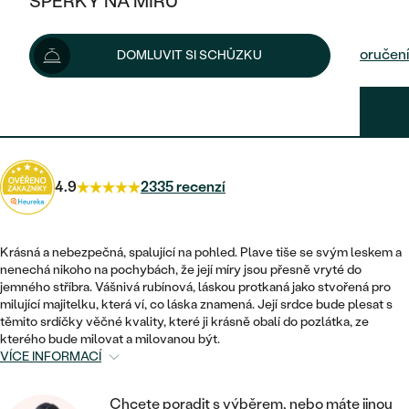
ŠPERKY NA MÍRU
3 830 Kč
4 160 Kč
-8 %
KOMBINOVANÉ ZLATO
STŘÍBRNÉ
POSTRANNÍ KAMENY
ZLATÉ
VÝPRODEJ
ŠPERKY SKLADEM
Možnosti doručení
DOMLUVIT SI SCHŮZKU
PLATINOVÉ
HALO
DLE STYLU
STŘÍBRNÉ
KDYŽ ŠPERKY POMÁHAJÍ
VÝPRODEJ
JEDNODUCHÉ
3 447 Kč
s kódem
SUN10
.
TŘI KAMENY
PLATINOVÉ
DLE STYLU
DLE TYPU
DLE MATERIÁLU
BEZ KAMENE
PECKOVÉ
VINTAGE
NÁUŠNICE
ZLATÉ
DLE STYLU
4.9
2335 recenzí
ETERNITY
KRUHOVÉ
SNUBNÍ A ZÁSNUBNÍ SETY
SOLITÉR
PRSTENY
STŘÍBRNÉ
VYKROJENÉ
MINIMALISTICKÉ
NETRADIČNÍ
Krásná a nebezpečná, spalující na pohled. Plave tiše se svým leskem a
NAROZENÍ DÍTĚTE
PŘÍVĚSKY
PLATINOVÉ
nenechá nikoho na pochybách, že její míry jsou přesně vryté do
VINTAGE
jemného stříbra. Vášnivá rubínová, láskou protkaná jako stvořená pro
VISACÍ
PERSONALIZOVANÉ
milující majitelku, která ví, co láska znamená. Její srdce bude plesat s
NÁRAMKY
SESTAV SI SVŮJ PRSTEN
těmito srdíčky věčné kvality, které ji krásně obalí do pozlátka, ze
NETRADIČNÍ
DLE STYLU
SOLITÉR
kterého bude milovat a milovanou být.
ZAČÍT S PRSTENEM
SE ZNAMENÍM ZVĚROKRUHU
SETY
VÍCE INFORMACÍ
ETERNITY
TEPANÉ
VE TVARU SRDCE
ZAČÍT S DIAMANTEM
MINIMALISTICKÉ
PÁNSKÉ ŠPERKY
Chcete poradit s výběrem, nebo máte jinou