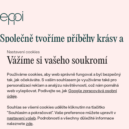
Společně tvoříme příběhy krásy a
lásky
Nastavení cookies
Vážíme si vašeho soukromí
Připojte se k nám!
Používáme cookies, aby web správně fungoval a byl bezpečný
tak, jak očekáváte. S vaším souhlasem je využíváme také pro
personalizaci reklam a analýzu návštěvnosti, což nám pomáhá
web vylepšovat. Podívejte se, jak
Google zpracovává osobní
údaje
.
Souhlas se všemi cookies udělíte kliknutím na tlačítko
"Souhlasím a pokračovat". Vaše preference můžete upravit v
nastavení voleb
. Podrobnosti a všechny důležité informace
© 2011 - 2026, Eppi.cz
naleznete
zde
.