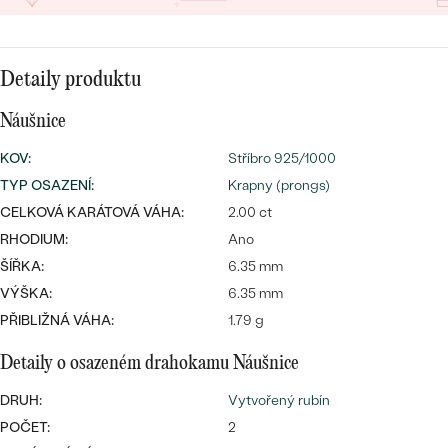
CENOVĚ DOSTUPNÉ
DRAHOKAM
CENOVĚ DOSTUPNÉ
S DRAHOKAMY
LUXUSNÍ
Nejprodávanější
Detaily produktu
LUXUSNÍ
S LAB-GROWN DIAMANTY
DLE MATERIÁLU
snubní prsteny
Náušnice
ZLATO
S PERLAMI
KOV
:
Stříbro 925/1000
PLATINA
TYP OSAZENÍ
:
Krapny (prongs)
DLE STYLU
CELKOVÁ KARÁTOVÁ VÁHA:
2.00 ct
PROHLÉDNOUT
STŘÍBRO
PERSONALIZOVANÉ
RHODIUM:
Ano
ŠÍŘKA:
6.35 mm
SYMBOLICKÉ
VÝŠKA:
6.35 mm
PŘIBLIŽNÁ VÁHA:
1.79 g
MINIMALISTICKÉ
Detaily o osazeném drahokamu Náušnice
PODLE PŘÍLEŽITOSTI
Nejprodávanější
DRUH:
Vytvořený rubín
POČET:
2
PODLE BARVY