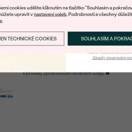
nákup.
eká množství podobných produktů. Pokud chcete být informováni
emi cookies udělíte kliknutím na tlačítko "Souhlasím a pokračov
šperku, zanechte nám svůj e-mail.
ůžete upravit v
nastavení voleb
. Podrobnosti a všechny důleži
e
.
E-mail
*
JEN TECHNICKÉ COOKIES
SOUHLASÍM A POKRA
PŘIHLÁSIT SE A ZÍ
ZASLAT UPOZORNĚNÍ NA TENTO
ŠPERK
Vaša e-mailová adresa je 
Zásady zpracování os
Kliknutím potvrzuji, že jsem se obeznámil
s
pravidly zpracovávání osobních údajů.