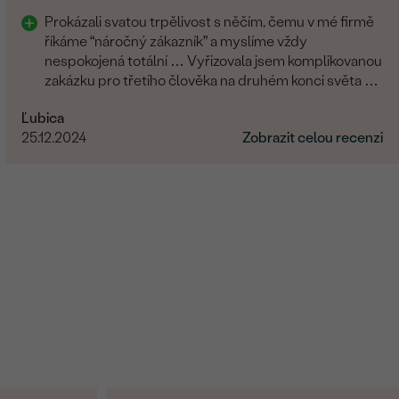
Prokázali svatou trpělivost s něčím, čemu v mé firmě
říkáme “náročný zákazník” a myslíme vždy
nespokojená totální … Vyřizovala jsem komplikovanou
zakázku pro třetího člověka na druhém konci světa a
zvládli to skvěle. Musím moc poděkovat.
Ľubica
25.12.2024
Zobrazit celou recenzi