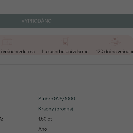
VYPRODÁNO
i vrácení zdarma
Luxusní balení zdarma
120 dní na vrácení
Stříbro 925/1000
Krapny (prongs)
A:
1.50 ct
Ano