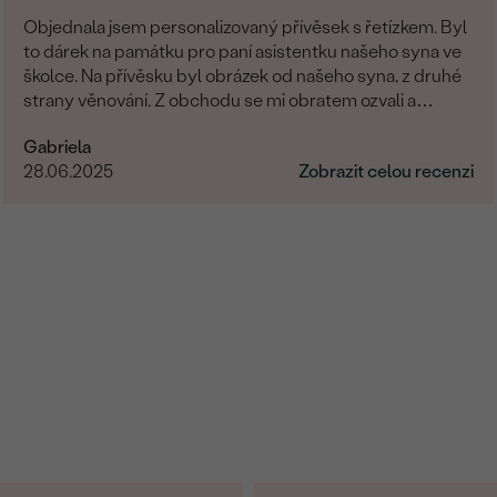
Objednala jsem personalizovaný přívěsek s řetízkem. Byl
to dárek na památku pro paní asistentku našeho syna ve
školce. Na přívěsku byl obrázek od našeho syna, z druhé
strany věnování. Z obchodu se mi obratem ozvali a
dořešili jsme všechny detaily objednávky. Šperk je
Gabriela
nádherný, udělal velikou radost, je originální a opravdová
28.06.2025
Zobrazit celou recenzi
památka. Jednání s paní po e-mailu bylo rychlé a
příjemné. Moc obchod doporučuji!