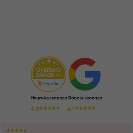
Heureka recenze
Google recenze
4.9
4.7