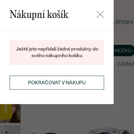
Nákupní košík
LETNÍ BLACK FRIDAY: −25 % NA ŠPERK
Ještě jste nepřidali žádné produkty do
O NÁS
BLOG
ŠPERKY NA MÍRU
DOMLUVIT SI SCHŮZKU
svého nákupního košíku
VÝPRODEJ
SNUBNÍ PRSTENY
ZÁSNU
NÁUŠNICE
NÁUŠNICE VE STYLU SOLITÉR
POKRAČOVAT V NÁKUPU