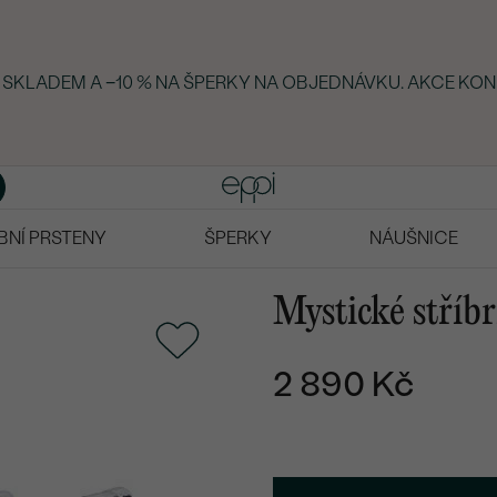
Y SKLADEM A −10 % NA ŠPERKY NA OBJEDNÁVKU. AKCE KON
BNÍ PRSTENY
ŠPERKY
NÁUŠNICE
Mystické stříb
2 890 Kč