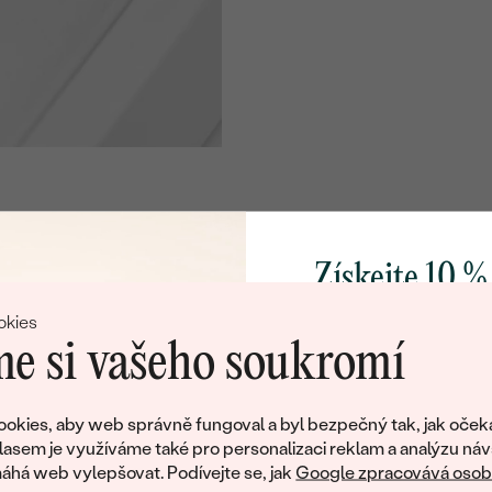
Získejte 10 %
svůj první 
okies
e si vašeho soukromí
Přidejte se k nám a 
poctivě vyráběných 
okies, aby web správně fungoval a byl bezpečný tak, jak oček
Jako dárek na přivítá
lasem je využíváme také pro personalizaci reklam a analýzu náv
Litujeme, ale tento šperk si už své majitele našel
zašleme slevový kód
há web vylepšovat. Podívejte se, jak
Google zpracovává osobn