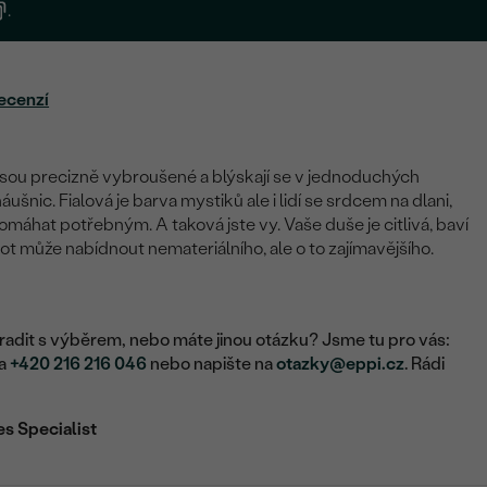
.
ecenzí
sou precizně vybroušené a blýskají se v jednoduchých
šnic. Fialová je barva mystiků ale i lidí se srdcem na dlani,
máhat potřebným. A taková jste vy. Vaše duše je citlivá, baví
vot může nabídnout nemateriálního, ale o to zajímavějšího.
adit s výběrem, nebo máte jinou otázku? Jsme tu pro vás:
na
+420 216 216 046
nebo napište na
otazky@eppi.cz
. Rádi
es Specialist