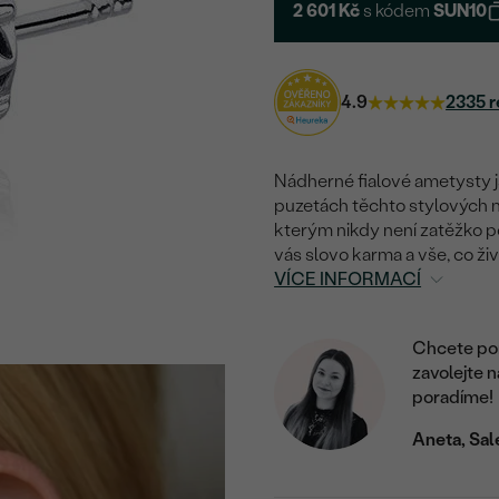
2 601 Kč
s kódem
SUN10
4.9
2335 r
Nádherné fialové ametysty j
puzetách těchto stylových náu
kterým nikdy není zatěžko po
vás slovo karma a vše, co ži
VÍCE INFORMACÍ
Chcete por
zavolejte 
poradíme!
Aneta, Sal