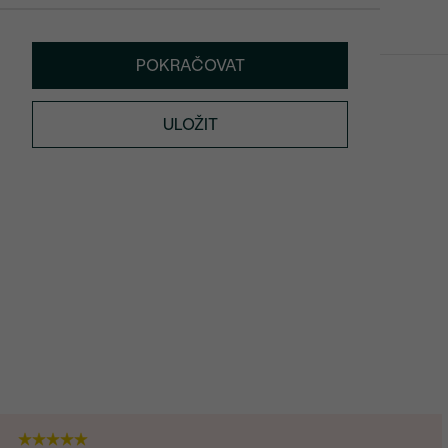
POKRAČOVAT
Edily
SKLADEM
4 790 Kč
ULOŽIT