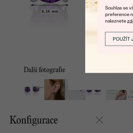
U nás na vás stále č
Souhlas se vš
preference m
naleznete
zd
POUŽÍT 
Další fotografie
Konfigurace
Mohlo by se vám líbit