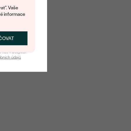
 o dostupnosti tohoto
at". Vaše
té informace
ČOVAT
SKAT SLEVU
u nás v bezpečí.
obních údajů