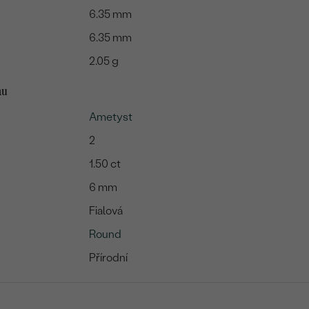
6.35 mm
6.35 mm
2.05 g
mu
Ametyst
2
1.50 ct
6 mm
Fialová
Round
Přírodní