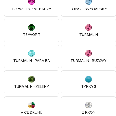
TOPAZ - RŮZNÉ BARVY
TOPAZ - ŠVÝCARSKÝ
Pozlacené stříbro - žlutá, Bez
kamene
Pozlacené stříbro - růžová
Ivy
Ankr
TSAVORIT
TURMALÍN
1 690 Kč
690 Kč
SKLADEM
SKLADEM
TURMALÍN - PARAIBA
TURMALÍN - RŮŽOVÝ
TURMALÍN - ZELENÝ
TYRKYS
VÍCE DRUHŮ
ZIRKON