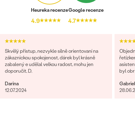
Heureka recenze
Google recenze
4.9
4.7
Skvělý přístup, nezvykle silně orientovaní na
Objedn
zákaznickou spokojenost, dárek byl krásně
řetízke
zabalený e udělal velkou radost, mohu jen
asisten
doporučit, D.
byl obr
věnován
Darina
Gabrie
dořešil
12.07.2024
28.06.
je nádhe
opravdo
bylo ry