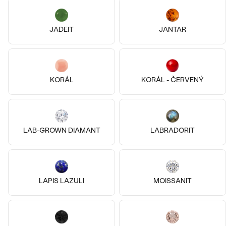
Malý princ
Ankr
2 290 Kč
6 890 Kč
JADEIT
JANTAR
SKLADEM
SKLADEM
KORÁL
KORÁL - ČERVENÝ
LAB-GROWN DIAMANT
LABRADORIT
LAPIS LAZULI
MOISSANIT
Stříbro, Bez kamene
Samuel
Malý princ