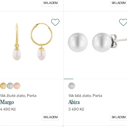
SKLADEM
SKLADEM
14k
14k
14k
14k
14k žluté zlato, Perla
14k bílé zlato, Perla
Margo
Abira
4 490 Kč
3 490 Kč
SKLADEM
SKLADEM