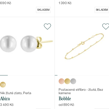
690 Kč
1 390 Kč
SKLADEM
SKLADEM
14k
Pozlacené stříbro - žlutá, Bez
14k žluté zlato, Perla
kamene
Abira
Bobble
3 490 Kč
od 890 Kč