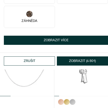
Pozlacené stříbro - žlutá, Perla
Stříbro
Landia
Venezia
ZÁHNĚDA
2 090 Kč
790 Kč
SKLADEM
SKLADEM
ZOBRAZIT VÍCE
ZRUŠIT
ZOBRAZIT (4 801)