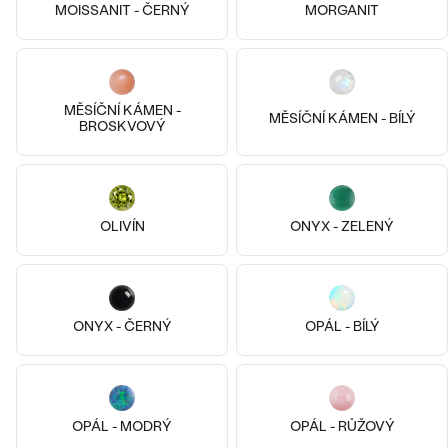
690 Kč
2 290 Kč
MOISSANIT - ČERNÝ
MORGANIT
SKLADEM
SKLADEM
MĚSÍČNÍ KÁMEN -
MĚSÍČNÍ KÁMEN - BÍLÝ
BROSKVOVÝ
OLIVÍN
ONYX - ZELENÝ
Xavier
Embla
ONYX - ČERNÝ
OPÁL - BÍLÝ
390 Kč
190 Kč
SKLADEM
SKLADEM
OPÁL - MODRÝ
OPÁL - RŮŽOVÝ