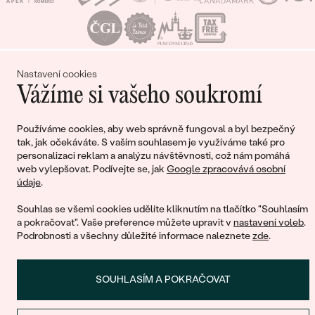
Nastavení cookies
Nákupní košík
Vážíme si vašeho soukromí
Používáme cookies, aby web správně fungoval a byl bezpečný
tak, jak očekáváte. S vaším souhlasem je využíváme také pro
personalizaci reklam a analýzu návštěvnosti, což nám pomáhá
Ještě jste nepřidali žádné produkty do svého
web vylepšovat. Podívejte se, jak
Google zpracovává osobní
nákupního košíku
údaje
.
Souhlas se všemi cookies udělíte kliknutím na tlačítko "Souhlasím
a pokračovat". Vaše preference můžete upravit v
nastavení voleb
.
Podrobnosti a všechny důležité informace naleznete
zde
.
POKRAČOVAT V NÁKUPU
SOUHLASÍM A POKRAČOVAT