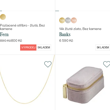
14k
14k
14k
Pozlacené stříbro - žlutá, Bez
kamene
14k žluté zlato, Bez kamene
Fern
Banks
890 Kč
800 Kč
6 590 Kč
VÝPRODEJ
SKLADEM
SKLADEM