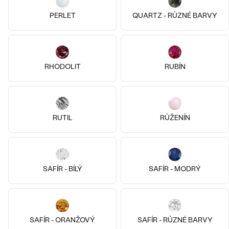
PERLET
QUARTZ - RŮZNÉ BARVY
RHODOLIT
RUBÍN
Pozlacené stříbro - růžová, Bez
kamene
Stříbro, Bez kamene
Malý princ
Malý princ
2 190 Kč
2 990 Kč
RUTIL
RŮŽENÍN
SKLADEM
SKLADEM
SAFÍR - BÍLÝ
SAFÍR - MODRÝ
SAFÍR - ORANŽOVÝ
SAFÍR - RŮZNÉ BARVY