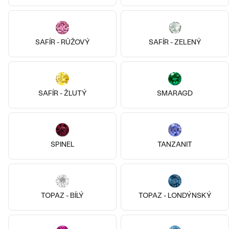
SAFÍR - RŮŽOVÝ
SAFÍR - ZELENÝ
Pozlacené stříbro - žlutá, Bez
Stříbro, Bez kamene
kamene
Malý princ
Lauma
1 990 Kč
1 990 Kč
SAFÍR - ŽLUTÝ
SMARAGD
SKLADEM
SKLADEM
SPINEL
TANZANIT
TOPAZ - BÍLÝ
TOPAZ - LONDÝNSKÝ