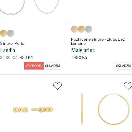
Pozlacené stříbro - žlutá, Bez
Stříbro, Perla
kamene
Landia
Malý princ
3 280 Kč
2 980 Kč
1 990 Kč
VÝPRODEJ
SKLADEM
SKLADEM