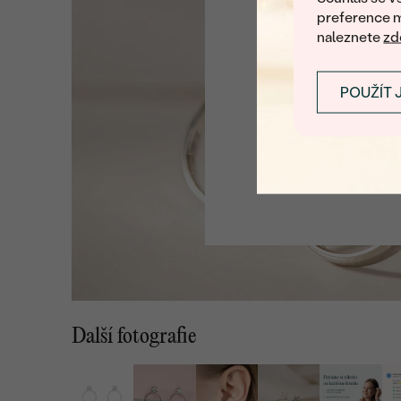
preference m
naleznete
zd
POUŽÍT 
Další fotografie