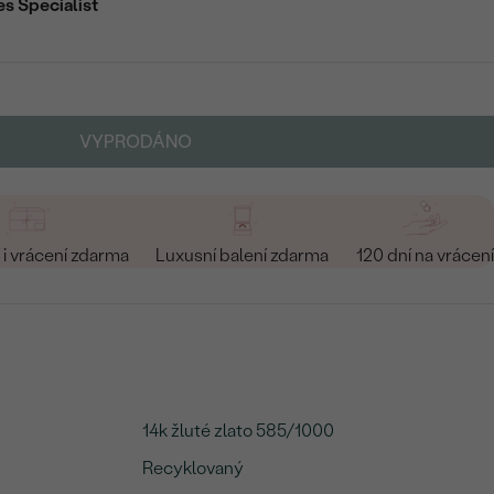
es Specialist
VYPRODÁNO
i vrácení zdarma
Luxusní balení zdarma
120 dní na vrácení
14k žluté zlato 585/1000
Recyklovaný