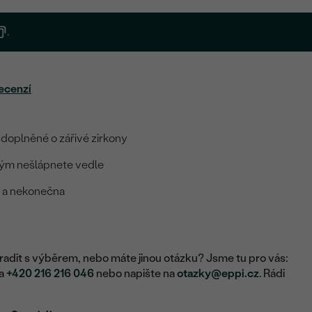
.
ecenzí
 doplněné o zářivé zirkony
rým nešlápnete vedle
y a nekonečna
adit s výběrem, nebo máte jinou otázku? Jsme tu pro vás:
na
+420 216 216 046
nebo napište na
otazky@eppi.cz
. Rádi