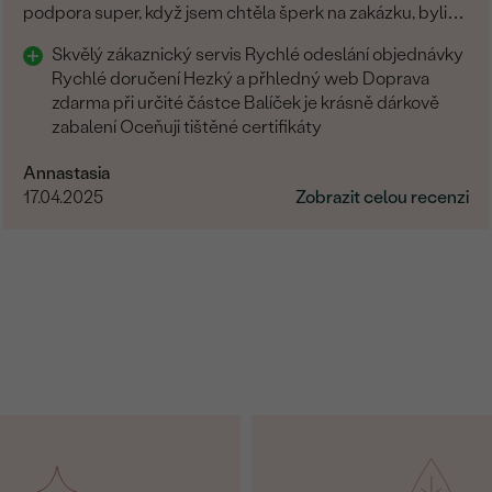
podpora super, když jsem chtěla šperk na zakázku, byli
všichni fajn. Rozhodně tyto šperky doporučuji
Skvělý zákaznický servis Rychlé odeslání objednávky
Rychlé doručení Hezký a přhledný web Doprava
zdarma při určité částce Balíček je krásně dárkově
zabalení Oceňuji tištěné certifikáty
Annastasia
17.04.2025
Zobrazit celou recenzi