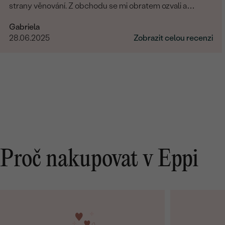
strany věnování. Z obchodu se mi obratem ozvali a
dořešili jsme všechny detaily objednávky. Šperk je
Gabriela
nádherný, udělal velikou radost, je originální a opravdová
28.06.2025
Zobrazit celou recenzi
památka. Jednání s paní po e-mailu bylo rychlé a
příjemné. Moc obchod doporučuji!
Proč nakupovat v Eppi