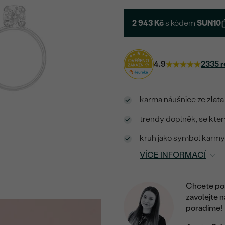
2 943 Kč
s kódem
SUN10
4.9
2335 r
karma náušnice ze zlata
trendy doplněk, se kte
kruh jako symbol karm
VÍCE INFORMACÍ
Chcete por
zavolejte 
poradíme!