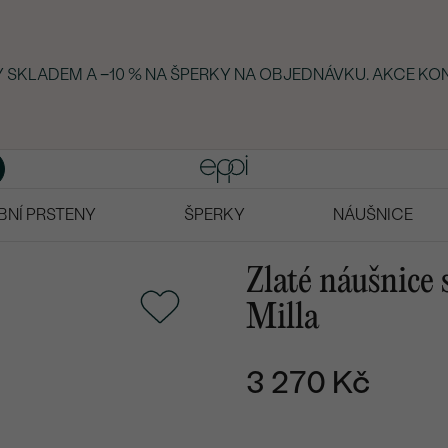
KY SKLADEM A −10 % NA ŠPERKY NA OBJEDNÁVKU. AKCE KON
BNÍ PRSTENY
ŠPERKY
NÁUŠNICE
Zlaté náušnice 
Milla
3 270 Kč