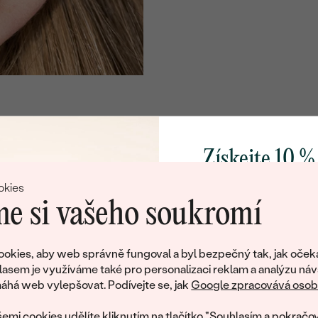
Získejte 10 %
svůj první 
okies
e si vašeho soukromí
Přidejte se k nám a 
poctivě vyráběných 
okies, aby web správně fungoval a byl bezpečný tak, jak oček
Jako dárek na přivítá
lasem je využíváme také pro personalizaci reklam a analýzu náv
Litujeme, ale tento šperk si už své majitele našel
zašleme slevový kód
há web vylepšovat. Podívejte se, jak
Google zpracovává osobn
nákup.
eká množství podobných produktů. Pokud chcete být informováni
emi cookies udělíte kliknutím na tlačítko "Souhlasím a pokračov
šperku, zanechte nám svůj e-mail.