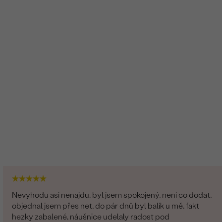
Nevyhodu asi nenajdu. byl jsem spokojený, není co dodat,
objednal jsem přes net, do pár dnů byl balík u mě, fakt
hezky zabalené, náušnice udelaly radost pod