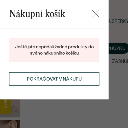
Nákupní košík
LETNÍ BLACK FRIDAY: −25 % NA ŠPER
Ještě jste nepřidali žádné produkty do
O NÁS
BLOG
ŠPERKY NA MÍRU
DOMLUVIT SI SCHŮZKU
svého nákupního košíku
VÝPRODEJ
SNUBNÍ PRSTENY
ZÁSNU
NÁUŠNICE
ZLATÉ NÁUŠNICE
POKRAČOVAT V NÁKUPU