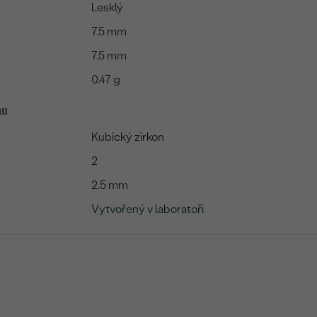
Lesklý
7.5 mm
7.5 mm
0.47 g
mu
Kubický zirkon
2
2.5 mm
Vytvořený v laboratoři