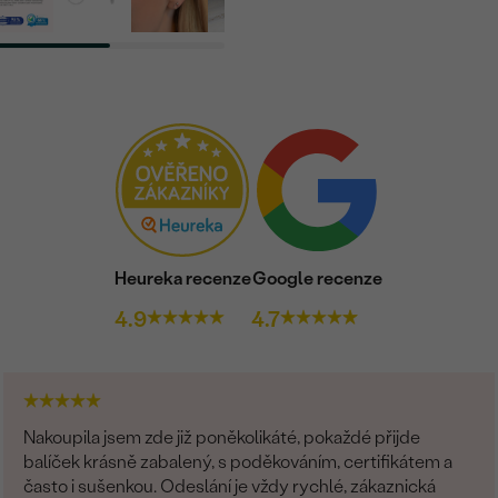
Heureka recenze
Google recenze
4.9
4.7
Nakoupila jsem zde již poněkolikáté, pokaždé přijde
balíček krásně zabalený, s poděkováním, certifikátem a
často i sušenkou. Odeslání je vždy rychlé, zákaznická