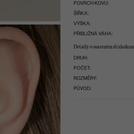
POVRCH KOVU:
ŠÍŘKA:
VÝŠKA:
PŘIBLIŽNÁ VÁHA:
Detaily o osazeném drahoka
DRUH:
POČET:
ROZMĚRY:
PŮVOD: