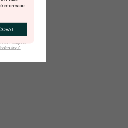
té informace
ČOVAT
SKAT SLEVU
u nás v bezpečí.
obních údajů