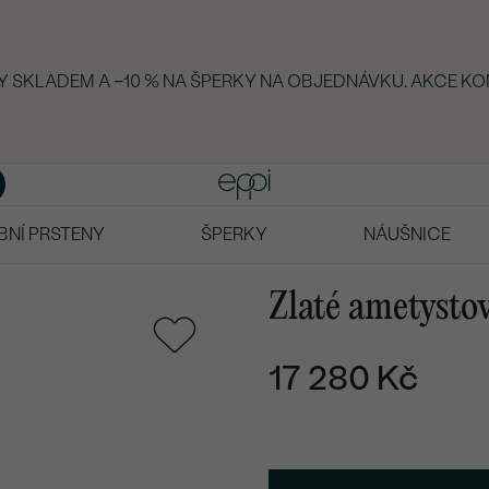
KY SKLADEM A −10 % NA ŠPERKY NA OBJEDNÁVKU. AKCE KO
BNÍ PRSTENY
ŠPERKY
NÁUŠNICE
Zlaté ametystov
17 280 Kč