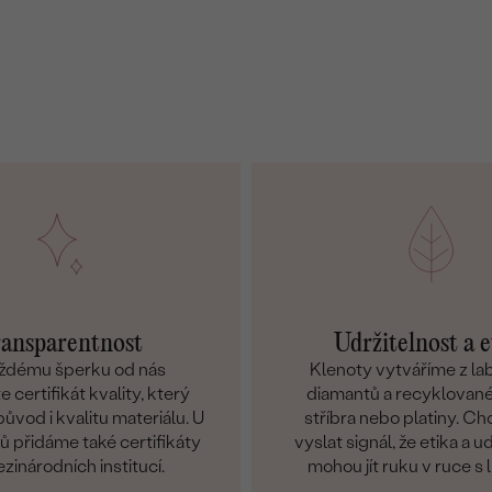
ansparentnost
Udržitelnost a e
ždému šperku od nás
Klenoty vytváříme z l
 certifikát kvality, který
diamantů a recyklované
ůvod i kvalitu materiálu. U
stříbra nebo platiny. C
 přidáme také certifikáty
vyslat signál, že etika a u
zinárodních institucí.
mohou jít ruku v ruce s