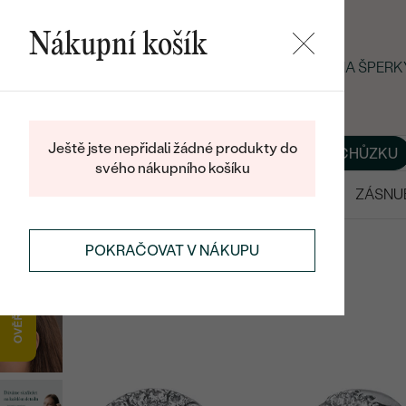
Nákupní košík
LETNÍ BLACK FRIDAY: −25 % NA ŠPER
Ještě jste nepřidali žádné produkty do
O NÁS
BLOG
ŠPERKY NA MÍRU
DOMLUVIT SI SCHŮZKU
svého nákupního košíku
VÝPRODEJ
SNUBNÍ PRSTENY
ZÁSNU
NÁUŠNICE
ZLATÉ NÁUŠNICE
POKRAČOVAT V NÁKUPU