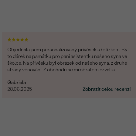
Objednala jsem personalizovaný přívěsek s řetízkem. Byl
to dárek na památku pro paní asistentku našeho syna ve
školce. Na přívěsku byl obrázek od našeho syna, z druhé
strany věnování. Z obchodu se mi obratem ozvali a
dořešili jsme všechny detaily objednávky. Šperk je
Gabriela
nádherný, udělal velikou radost, je originální a opravdová
28.06.2025
Zobrazit celou recenzi
památka. Jednání s paní po e-mailu bylo rychlé a
příjemné. Moc obchod doporučuji!