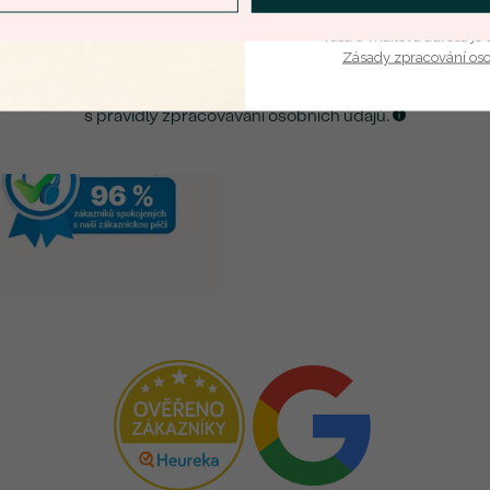
ZASLAT UPOZORNĚNÍ NA TENTO
ŠPERK
Vaša e-mailová adresa je 
Zásady zpracování os
Kliknutím potvrzuji, že jsem se obeznámil
s
pravidly zpracovávání osobních údajů.