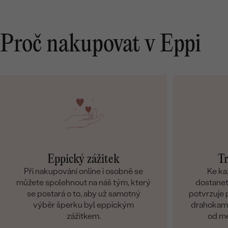
Proč nakupovat v Eppi
Eppický zážitek
Tr
Při nakupování online i osobně se
Ke ka
můžete spolehnout na náš tým, který
dostanete
se postará o to, aby už samotný
potvrzuje p
výběr šperku byl eppickým
drahokamů
zážitkem.
od me