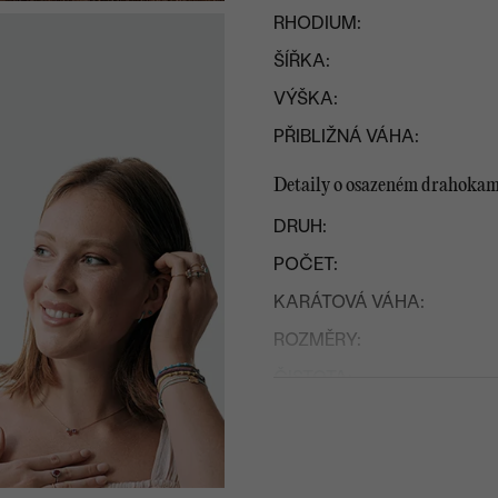
RHODIUM:
ŠÍŘKA:
VÝŠKA:
PŘIBLIŽNÁ VÁHA:
Detaily o osazeném drahoka
DRUH:
POČET:
KARÁTOVÁ VÁHA:
ROZMĚRY:
ČISTOTA
:
BARVA:
TVAR
:
PŮVOD: