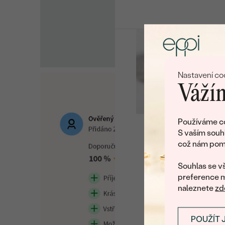
Nastavení co
Vážím
Používáme co
S vaším souh
což nám pomá
U nás na vás stále č
Souhlas se vš
preference m
naleznete
zd
POUŽÍT 