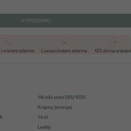
VYPRODÁNO
i vrácení zdarma
Luxusní balení zdarma
120 dní na vrácení
14k bílé zlato 585/1000
Krapny (prongs)
A:
1.4 ct
Lesklý