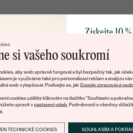
Postranní drahokamy
DRUH:
Získejte 10 %
KARÁTOVÁ VÁHA:
svůj první 
TVAR
:
okies
e si vašeho soukromí
ČISTOTA
:
BARVA:
Přidejte se k nám a 
poctivě vyráběných 
okies, aby web správně fungoval a byl bezpečný tak, jak oček
PŮVOD:
Jako dárek na přivítá
lasem je využíváme také pro personalizaci reklam a analýzu náv
Litujeme, ale tento šperk si už své majitele našel
zašleme slevový kód
há web vylepšovat. Podívejte se, jak
Google zpracovává osobn
nákup.
eká množství podobných produktů. Pokud chcete být informováni
emi cookies udělíte kliknutím na tlačítko "Souhlasím a pokračov
šperku, zanechte nám svůj e-mail.
ůžete upravit v
nastavení voleb
. Podrobnosti a všechny důleži
e
.
E-mail
*
JEN TECHNICKÉ COOKIES
SOUHLASÍM A POKRA
PŘIHLÁSIT SE A ZÍ