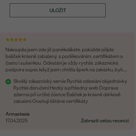
ULOŽIT
Nakoupila jsem zde již poněkolikáté, pokaždé přijde
balíček krásně zabalený, s poděkováním, certifikátem a
často i sušenkou. Odeslání je vždy rychlé, zákaznická
podpora super, když jsem chtěla šperk na zakázku, byli
všichni fajn. Rozhodně tyto šperky doporučuji
Skvělý zákaznický servis Rychlé odeslání objednávky
Rychlé doručení Hezký a přhledný web Doprava
zdarma při určité částce Balíček je krásně dárkově
zabalení Oceňuji tištěné certifikáty
Annastasia
17.04.2025
Zobrazit celou recenzi