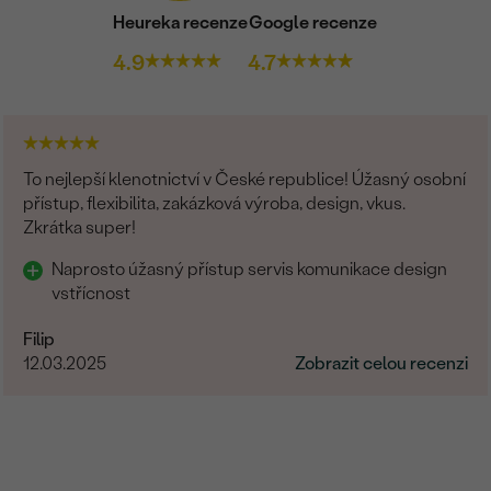
Heureka recenze
Google recenze
4.9
4.7
To nejlepší klenotnictví v České republice! Úžasný osobní
přístup, flexibilita, zakázková výroba, design, vkus.
Zkrátka super!
Naprosto úžasný přístup servis komunikace design
vstřícnost
Filip
12.03.2025
Zobrazit celou recenzi