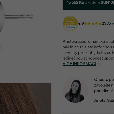
15 552 Kč
s kódem
SUN10
4.9
2335 r
Aristokracie, romantika a no
náušnice ze zlata každého s
skvosty prezentují fialovou k
jedinečnou schopnost upout
VÍCE INFORMACÍ
Chcete por
zavolejte 
poradíme!
Aneta, Sal