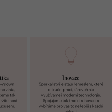
tika
Inovace
ab-grown
Šperkařství je stále řemeslem, které
ho zlata,
ctí ruční práci, zároveň ale
hceme tak
využíváme i moderní technologie.
držitelnost
Spojujeme tak tradici s inovací a
 luxusem.
vybíráme pro vás to nejlepší z každé
oblasti.