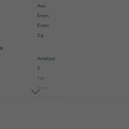
Ano
5 mm
5 mm
2 g
mu
Ametyst
2
1 ct
5 mm
Okem čistý
Fialová
Round
Přírodní