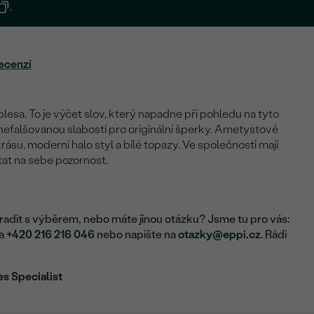
.
ecenzí
blesa. To je výčet slov, který napadne při pohledu na tyto
 nefalšovanou slabostí pro originální šperky. Ametystové
rásu, moderní halo styl a bílé topazy. Ve společnosti mají
at na sebe pozornost.
adit s výběrem, nebo máte jinou otázku? Jsme tu pro vás:
na
+420 216 216 046
nebo napište na
otazky@eppi.cz
. Rádi
es Specialist