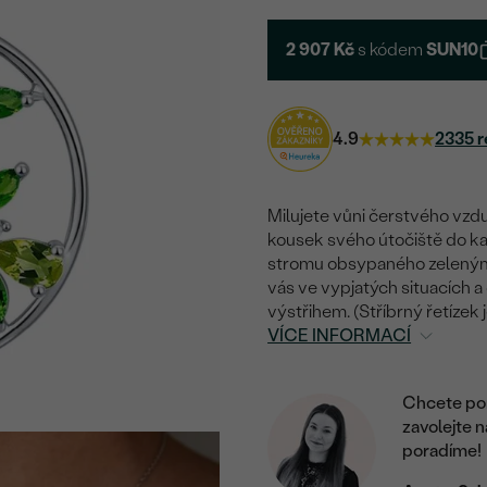
2 907 Kč
s kódem
SUN10
4.9
2335 r
Milujete vůni čerstvého vzdu
kousek svého útočiště do k
stromu obsypaného zelenými
vás ve vypjatých situacích a
výstřihem. (Stříbrný řetízek 
VÍCE INFORMACÍ
Chcete por
zavolejte 
poradíme!