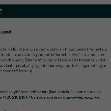
.
ecenzí
chu a klid, kterého se vám dostává v hloubi lesů? Přeneste si
aždodenního života v podobě stříbrného přívěsku s motivem
 drahokamy. Zelené tóny vás ochrání před stresem, uklidní
 ozvláštní jak obyčejný jednobarevný top, tak elegantní šaty s
je součástí šperku)
adit s výběrem, nebo máte jinou otázku? Jsme tu pro vás:
na
+420 216 216 046
nebo napište na
otazky@eppi.cz
. Rádi