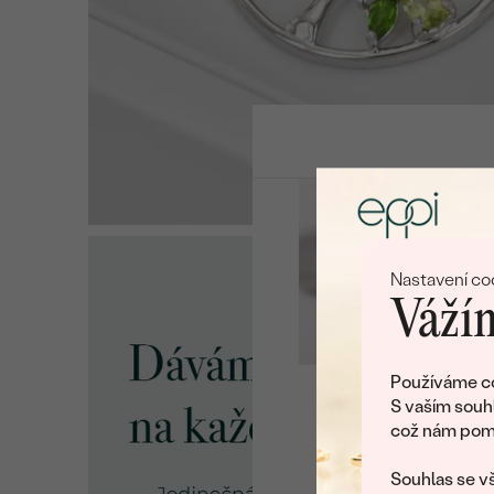
Nastavení co
Vážím
Používáme co
S vaším souh
což nám pomá
U nás na vás stále č
Souhlas se vš