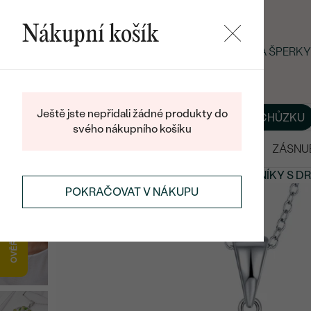
Nákupní košík
LETNÍ BLACK FRIDAY: −25 % NA ŠPER
Ještě jste nepřidali žádné produkty do
O NÁS
BLOG
ŠPERKY NA MÍRU
DOMLUVIT SI SCHŮZKU
svého nákupního košíku
VÝPRODEJ
SNUBNÍ PRSTENY
ZÁSNU
PŘÍVĚSKY A NÁHRDELNÍKY
PŘÍVĚSKY A NÁHRDELNÍKY
S D
POKRAČOVAT V NÁKUPU