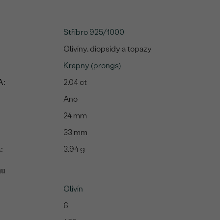
Stříbro 925/1000
Olivíny, diopsidy a topazy
Krapny (prongs)
A:
2.04 ct
Ano
24 mm
33 mm
:
3.94 g
mu
Olivín
6