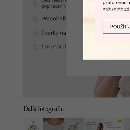
preference m
naleznete
zd
POUŽÍT 
Další fotografie