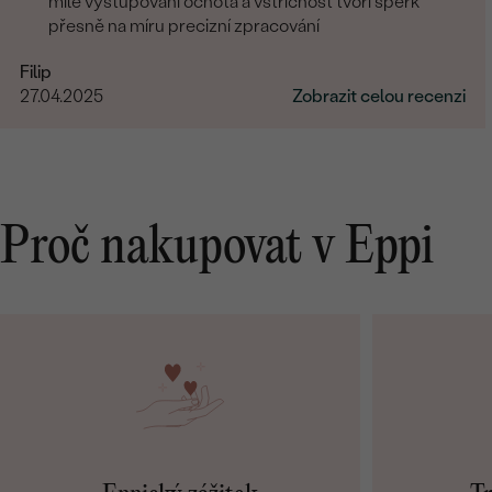
milé vystupování ochota a vstřícnost tvoři šperk
přesně na míru precizní zpracování
Filip
27.04.2025
Zobrazit celou recenzi
Proč nakupovat v Eppi