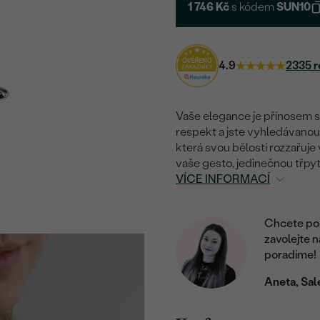
1 746 Kč
s kódem
SUN10
4.9
2335 r
Vaše elegance je přínosem s
respekt a jste vyhledávanou
která svou bělostí rozzařuje 
vaše gesto, jedinečnou třpyt
VÍCE INFORMACÍ
Chcete por
zavolejte 
poradíme!
Aneta, Sal