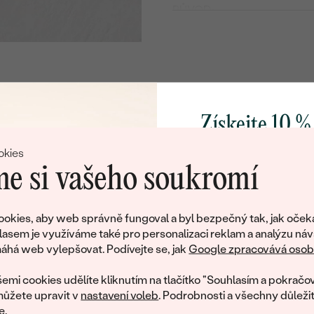
PŮVOD:
Postranní drahokamy
DRUH:
POČET:
TVAR
:
Získejte 10 %
BARVA:
svůj první 
okies
e si vašeho soukromí
Přidejte se k nám a 
poctivě vyráběných 
okies, aby web správně fungoval a byl bezpečný tak, jak oček
Jako dárek na přivítá
lasem je využíváme také pro personalizaci reklam a analýzu náv
Litujeme, ale tento šperk si už své majitele našel
zašleme slevový kód
há web vylepšovat. Podívejte se, jak
Google zpracovává osobn
nákup.
eká množství podobných produktů. Pokud chcete být informováni
emi cookies udělíte kliknutím na tlačítko "Souhlasím a pokračov
šperku, zanechte nám svůj e-mail.
ůžete upravit v
nastavení voleb
. Podrobnosti a všechny důleži
e
.