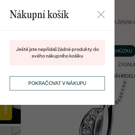
Nákupní košík
LETNÍ BLACK FRIDAY: −25 % NA ŠPER
Ještě jste nepřidali žádné produkty do
O NÁS
BLOG
ŠPERKY NA MÍRU
DOMLUVIT SI SCHŮZKU
svého nákupního košíku
VÝPRODEJ
SNUBNÍ PRSTENY
ZÁSNU
PŘÍVĚSKY A NÁHRDELNÍKY
PERLOVÉ PŘÍVĚSKY A NÁHRDEL
POKRAČOVAT V NÁKUPU