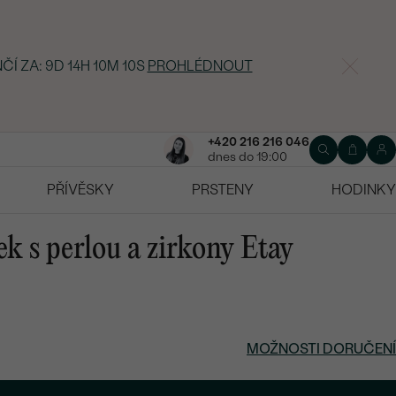
NČÍ ZA:
9D 14H 10M 9S
PROHLÉDNOUT
+420 216 216 046
dnes do 19:00
PŘÍVĚSKY
PRSTENY
HODINKY
ek s perlou a zirkony Etay
MOŽNOSTI DORUČENÍ