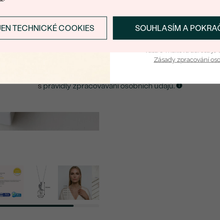
E-mail
*
JEN TECHNICKÉ COOKIES
SOUHLASÍM A POKRA
PŘIHLÁSIT SE A ZÍ
ZASLAT UPOZORNĚNÍ NA TENTO
ŠPERK
Vaša e-mailová adresa je 
Zásady zpracování os
Kliknutím potvrzuji, že jsem se obeznámil
s
pravidly zpracovávání osobních údajů.