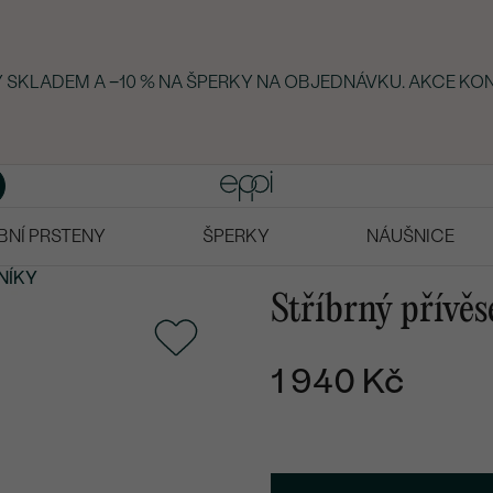
KY SKLADEM A −10 % NA ŠPERKY NA OBJEDNÁVKU. AKCE KO
BNÍ PRSTENY
ŠPERKY
NÁUŠNICE
NÍKY
Stříbrný přívěs
1 940 Kč