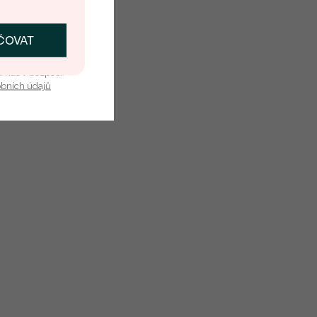
ČOVAT
SKAT SLEVU
u nás v bezpečí.
obních údajů