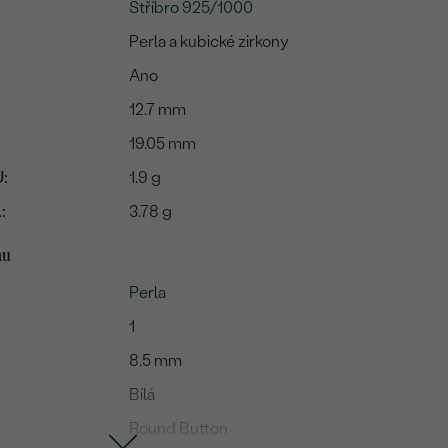
Stříbro 925/1000
Perla a kubické zirkony
Ano
12.7 mm
19.05 mm
:
1.9 g
:
3.78 g
mu
Perla
1
8.5 mm
Bílá
Round Button