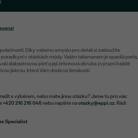
.
ecenzí
polečnosti. Díky vašemu smyslu pro detail si zasloužíte
 poradkyní v otázkách módy. Vaším talismanem je spanilá perla,
vaši alabastrovou pleť a její zirkonová obruba zvýrazní každé
ivou jiskrou, která Vám dodá na ženskosti.
adit s výběrem, nebo máte jinou otázku? Jsme tu pro vás:
na
+420 216 216 046
nebo napište na
otazky@eppi.cz
. Rádi
es Specialist