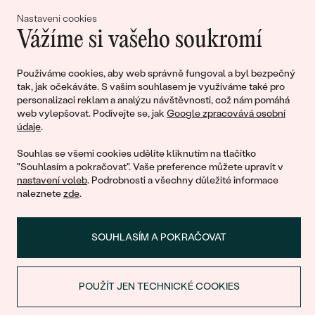
Nastavení cookies
Připojte se k nám!
Vážíme si vašeho soukromí
Používáme cookies, aby web správně fungoval a byl bezpečný
tak, jak očekáváte. S vaším souhlasem je využíváme také pro
personalizaci reklam a analýzu návštěvnosti, což nám pomáhá
web vylepšovat. Podívejte se, jak
Google zpracovává osobní
údaje
.
Souhlas se všemi cookies udělíte kliknutím na tlačítko
"Souhlasím a pokračovat". Vaše preference můžete upravit v
© 2011 - 2026, Eppi.cz
nastavení voleb
. Podrobnosti a všechny důležité informace
naleznete
zde
.
SOUHLASÍM A POKRAČOVAT
POUŽÍT JEN TECHNICKÉ COOKIES
Nákupní košík
SLEVA NA PRVNÍ NÁKUP