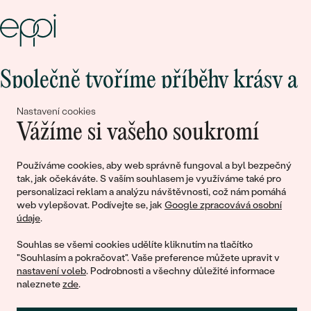
Společně tvoříme příběhy krásy a
lásky
Nastavení cookies
Vážíme si vašeho soukromí
Připojte se k nám!
Používáme cookies, aby web správně fungoval a byl bezpečný
tak, jak očekáváte. S vaším souhlasem je využíváme také pro
personalizaci reklam a analýzu návštěvnosti, což nám pomáhá
web vylepšovat. Podívejte se, jak
Google zpracovává osobní
údaje
.
Souhlas se všemi cookies udělíte kliknutím na tlačítko
"Souhlasím a pokračovat". Vaše preference můžete upravit v
nastavení voleb
. Podrobnosti a všechny důležité informace
© 2011 - 2026, Eppi.cz
naleznete
zde
.