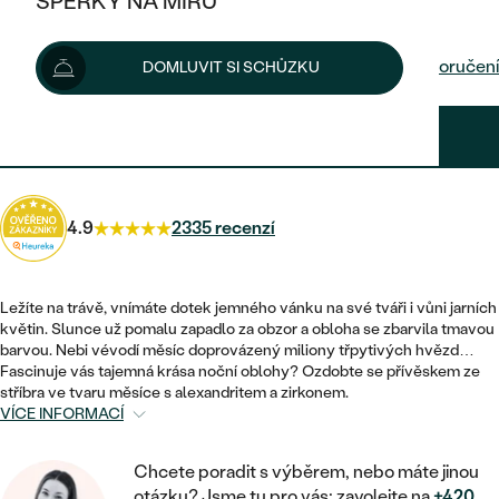
ŠPERKY NA MÍRU
2 500 Kč
KOMBINOVANÉ ZLATO
STŘÍBRNÉ
POSTRANNÍ KAMENY
ZLATÉ
VÝPRODEJ
ŠPERKY SKLADEM
Možnosti doručení
DOMLUVIT SI SCHŮZKU
PLATINOVÉ
HALO
DLE STYLU
STŘÍBRNÉ
KDYŽ ŠPERKY POMÁHAJÍ
VÝPRODEJ
JEDNODUCHÉ
2 250 Kč
s kódem
SUN10
.
TŘI KAMENY
PLATINOVÉ
DLE STYLU
DLE TYPU
DLE MATERIÁLU
BEZ KAMENE
PECKOVÉ
VINTAGE
NÁUŠNICE
ZLATÉ
DLE STYLU
4.9
2335 recenzí
ETERNITY
KRUHOVÉ
SNUBNÍ A ZÁSNUBNÍ SETY
SOLITÉR
PRSTENY
STŘÍBRNÉ
VYKROJENÉ
MINIMALISTICKÉ
NETRADIČNÍ
Ležíte na trávě, vnímáte dotek jemného vánku na své tváři i vůni jarních
NAROZENÍ DÍTĚTE
PŘÍVĚSKY
PLATINOVÉ
květin. Slunce už pomalu zapadlo za obzor a obloha se zbarvila tmavou
VINTAGE
barvou. Nebi vévodí měsíc doprovázený miliony třpytivých hvězd…
VISACÍ
PERSONALIZOVANÉ
Fascinuje vás tajemná krása noční oblohy? Ozdobte se přívěskem ze
NÁRAMKY
SESTAV SI SVŮJ PRSTEN
stříbra ve tvaru měsíce s alexandritem a zirkonem.
NETRADIČNÍ
DLE STYLU
SOLITÉR
VÍCE INFORMACÍ
ZAČÍT S PRSTENEM
SE ZNAMENÍM ZVĚROKRUHU
SETY
ETERNITY
TEPANÉ
VE TVARU SRDCE
ZAČÍT S DIAMANTEM
Chcete poradit s výběrem, nebo máte jinou
MINIMALISTICKÉ
PÁNSKÉ ŠPERKY
otázku? Jsme tu pro vás: zavolejte na
+420