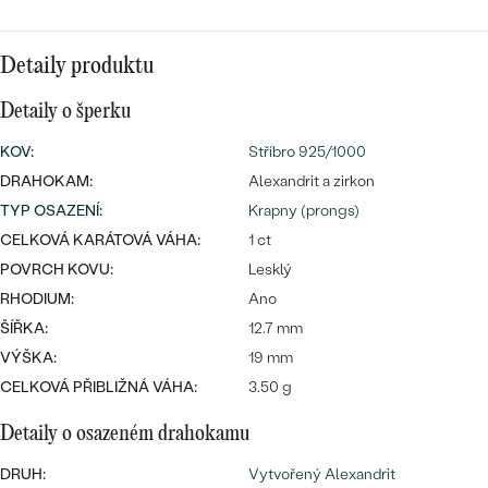
CENOVĚ DOSTUPNÉ
DRAHOKAM
CENOVĚ DOSTUPNÉ
S DRAHOKAMY
LUXUSNÍ
Detaily produktu
Nejprodávanější
LUXUSNÍ
S LAB-GROWN DIAMANTY
DLE MATERIÁLU
Detaily o šperku
snubní prsteny
ZLATO
S PERLAMI
KOV
:
Stříbro 925/1000
DRAHOKAM:
Alexandrit a zirkon
PLATINA
TYP OSAZENÍ
:
Krapny (prongs)
DLE STYLU
PROHLÉDNOUT
CELKOVÁ KARÁTOVÁ VÁHA:
STŘÍBRO
1 ct
PERSONALIZOVANÉ
POVRCH KOVU:
Lesklý
RHODIUM:
Ano
SYMBOLICKÉ
ŠÍŘKA:
12.7 mm
VÝŠKA:
19 mm
MINIMALISTICKÉ
CELKOVÁ PŘIBLIŽNÁ VÁHA:
3.50 g
PODLE PŘÍLEŽITOSTI
Nejprodávanější
Detaily o osazeném drahokamu
PODLE BARVY
DRUH:
Vytvořený Alexandrit