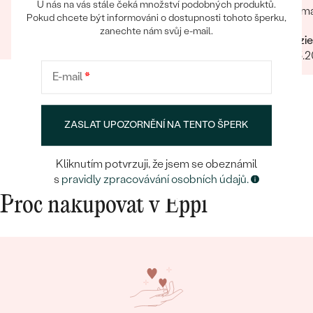
U nás na vás stále čeká množství podobných produktů.
byla ma
Pokud chcete být informováni o dostupnosti tohoto šperku,
Radek
málo.
zanechte nám svůj e-mail.
26.06.2025
Terezie
18.05.
E-mail
*
ZASLAT UPOZORNĚNÍ NA TENTO ŠPERK
Kliknutím potvrzuji, že jsem se obeznámil
s
pravidly zpracovávání osobních údajů.
Proč nakupovat v Eppi