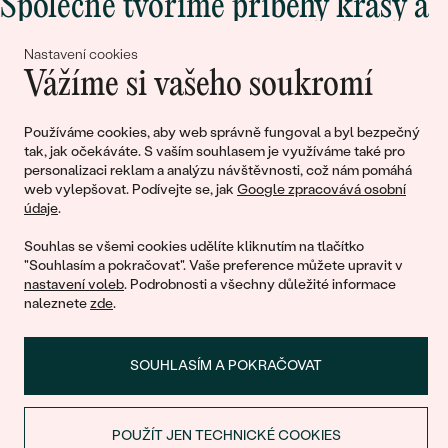
Společně tvoříme příběhy krásy a
lásky
Nastavení cookies
Vážíme si vašeho soukromí
Připojte se k nám!
Používáme cookies, aby web správně fungoval a byl bezpečný
tak, jak očekáváte. S vaším souhlasem je využíváme také pro
personalizaci reklam a analýzu návštěvnosti, což nám pomáhá
web vylepšovat. Podívejte se, jak
Google zpracovává osobní
údaje
.
Souhlas se všemi cookies udělíte kliknutím na tlačítko
"Souhlasím a pokračovat". Vaše preference můžete upravit v
nastavení voleb
. Podrobnosti a všechny důležité informace
© 2011 - 2026, Eppi.cz
naleznete
zde
.
SOUHLASÍM A POKRAČOVAT
POUŽÍT JEN TECHNICKÉ COOKIES