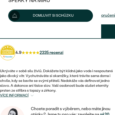
ŠPERKY NA MÍRU
5 150 Kč
KOMBINOVANÉ ZLATO
STŘÍBRNÉ
POSTRANNÍ KAMENY
ZLATÉ
VÝPRODEJ
ŠPERKY SKLADEM
Možnosti doručení
DOMLUVIT SI SCHŮZKU
PLATINOVÉ
HALO
DLE STYLU
STŘÍBRNÉ
KDYŽ ŠPERKY POMÁHAJÍ
VÝPRODEJ
JEDNODUCHÉ
4 635 Kč
s kódem
SUN10
.
TŘI KAMENY
PLATINOVÉ
DLE STYLU
DLE TYPU
DLE MATERIÁLU
BEZ KAMENE
PECKOVÉ
VINTAGE
NÁUŠNICE
ZLATÉ
DLE STYLU
4.9
2335 recenzí
ETERNITY
KRUHOVÉ
SNUBNÍ A ZÁSNUBNÍ SETY
SOLITÉR
PRSTENY
STŘÍBRNÉ
VYKROJENÉ
MINIMALISTICKÉ
NETRADIČNÍ
Ukrýváte v sobě sílu živlů. Dokážete být klidná jako voda i nespoutaná
NAROZENÍ DÍTĚTE
PŘÍVĚSKY
PLATINOVÉ
jako divoký vítr. Vychutnáváte si okamžiky, které trávíte sama doma i
VINTAGE
chvíle, kdy se bavíte se svými přáteli. Nedokáže vás definovat jedno
VISACÍ
PERSONALIZOVANÉ
slovo. A dokonce ani tisíce slov. Vaší osobnosti bude slušet eternity
NÁRAMKY
SESTAV SI SVŮJ PRSTEN
prsten ze stříbra s topazy a zirkony.
NETRADIČNÍ
DLE STYLU
SOLITÉR
VÍCE INFORMACÍ
ZAČÍT S PRSTENEM
SE ZNAMENÍM ZVĚROKRUHU
SETY
ETERNITY
TEPANÉ
VE TVARU SRDCE
ZAČÍT S DIAMANTEM
Chcete poradit s výběrem, nebo máte jinou
MINIMALISTICKÉ
PÁNSKÉ ŠPERKY
otázku? Jsme tu pro vás: zavolejte na
+420