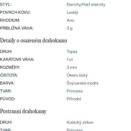
náušnice
STYL
:
Eternity/Half eternity
Nejprodávanější
PODLE TVARU KAMENE
POVRCH KOVU:
Lesklý
Personalizované
RHODIUM:
Ano
prsteny
NA MÍRU
PROHLÉDNOUT
PŘIBLIŽNÁ VÁHA:
3 g
přívěsky
DIAMANTY
Detaily o osazeném drahokamu
PROHLÉDNOUT
DRUH:
Topaz
Wave kolekce
KARÁTOVÁ VÁHA:
1 ct
OBJEVIT
ROZMĚRY:
3 mm
ČISTOTA
:
Okem čistý
BARVA:
Švýcarská modrá
PROHLÉDNOUT
TVAR
:
Princess
PŮVOD:
Přírodní
Postranní drahokamy
DRUH:
Kubický zirkon
TVAR
:
Princess