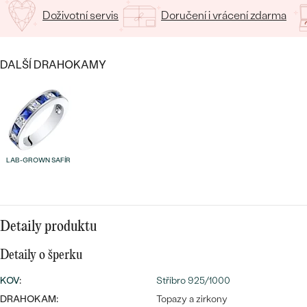
CENOVĚ DOSTUPNÉ
DRAHOKAM
Doživotní servis
Doručení i vrácení zdarma
CENOVĚ DOSTUPNÉ
S DRAHOKAMY
LUXUSNÍ
Nejprodávanější
LUXUSNÍ
S LAB-GROWN DIAMANTY
DLE MATERIÁLU
DALŠÍ DRAHOKAMY
snubní prsteny
ZLATO
S PERLAMI
PLATINA
DLE STYLU
PROHLÉDNOUT
STŘÍBRO
LAB-GROWN SAFÍR
PERSONALIZOVANÉ
SYMBOLICKÉ
Detaily produktu
MINIMALISTICKÉ
Detaily o šperku
PODLE PŘÍLEŽITOSTI
Nejprodávanější
KOV
:
Stříbro 925/1000
PODLE BARVY
DRAHOKAM:
Topazy a zirkony