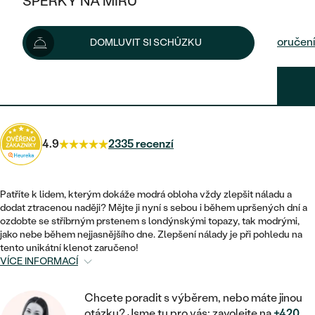
ŠPERKY NA MÍRU
3 320 Kč
3 790 Kč
-13 %
KOMBINOVANÉ ZLATO
STŘÍBRNÉ
POSTRANNÍ KAMENY
ZLATÉ
VÝPRODEJ
ŠPERKY SKLADEM
Možnosti doručení
DOMLUVIT SI SCHŮZKU
PLATINOVÉ
HALO
DLE STYLU
STŘÍBRNÉ
KDYŽ ŠPERKY POMÁHAJÍ
VÝPRODEJ
JEDNODUCHÉ
2 988 Kč
s kódem
SUN10
.
TŘI KAMENY
PLATINOVÉ
DLE STYLU
DLE TYPU
DLE MATERIÁLU
BEZ KAMENE
PECKOVÉ
VINTAGE
NÁUŠNICE
ZLATÉ
DLE STYLU
4.9
2335 recenzí
ETERNITY
KRUHOVÉ
SNUBNÍ A ZÁSNUBNÍ SETY
SOLITÉR
PRSTENY
STŘÍBRNÉ
VYKROJENÉ
MINIMALISTICKÉ
NETRADIČNÍ
Patříte k lidem, kterým dokáže modrá obloha vždy zlepšit náladu a
NAROZENÍ DÍTĚTE
PŘÍVĚSKY
PLATINOVÉ
dodat ztracenou naději? Mějte ji nyní s sebou i během upršených dní a
VINTAGE
ozdobte se stříbrným prstenem s londýnskými topazy, tak modrými,
VISACÍ
PERSONALIZOVANÉ
jako nebe během nejjasnějšího dne. Zlepšení nálady je při pohledu na
NÁRAMKY
SESTAV SI SVŮJ PRSTEN
tento unikátní klenot zaručeno!
NETRADIČNÍ
DLE STYLU
SOLITÉR
VÍCE INFORMACÍ
ZAČÍT S PRSTENEM
SE ZNAMENÍM ZVĚROKRUHU
SETY
ETERNITY
TEPANÉ
VE TVARU SRDCE
ZAČÍT S DIAMANTEM
Chcete poradit s výběrem, nebo máte jinou
MINIMALISTICKÉ
PÁNSKÉ ŠPERKY
otázku? Jsme tu pro vás: zavolejte na
+420