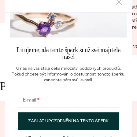
věnování. Z obchodu se mi obratem ozvali a
precizn
vst
Gabriela
dořešili jsme všechny detaily objednávky. Šperk
pro
28.06.2025
Zobrazit celou recenzi
je nádherný, udělal velikou radost, je originální a
vst
opravdová památka. Jednání s paní po e-mailu
pre
Bestsellery
bylo rychlé a příjemné. Moc obchod doporučuji!
Filip
27.04.
Litujeme, ale tento šperk si už své majitele
našel
OBJEVIT
U nás na vás stále čeká množství podobných produktů.
Pokud chcete být informováni o dostupnosti tohoto šperku,
zanechte nám svůj e-mail.
Proč nakupovat v Eppi
E-mail
*
ZASLAT UPOZORNĚNÍ NA TENTO ŠPERK