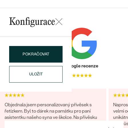
náušnice
Nejprodávanější
PODLE TVARU KAMENE
Personalizované
Konfigurace
prsteny
NA MÍRU
PROHLÉDNOUT
přívěsky
DIAMANTY
PROHLÉDNOUT
Wave kolekce
POKRAČOVAT
OBJEVIT
Heureka recenze
Google recenze
ULOŽIT
4.9
4.7
PROHLÉDNOUT
Objednala jsem personalizovaný přívěsek s
Napros
řetízkem. Byl to dárek na památku pro paní
velmi 
asistentku našeho syna ve školce. Na přívěsku
unikátn
byl obrázek od našeho syna, z druhé strany
přizpůs