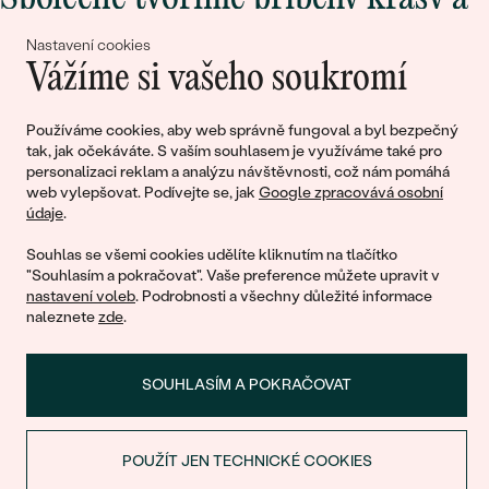
lásky
Nastavení cookies
Vážíme si vašeho soukromí
Připojte se k nám!
Používáme cookies, aby web správně fungoval a byl bezpečný
tak, jak očekáváte. S vaším souhlasem je využíváme také pro
personalizaci reklam a analýzu návštěvnosti, což nám pomáhá
web vylepšovat. Podívejte se, jak
Google zpracovává osobní
údaje
.
Souhlas se všemi cookies udělíte kliknutím na tlačítko
"Souhlasím a pokračovat". Vaše preference můžete upravit v
nastavení voleb
. Podrobnosti a všechny důležité informace
© 2011 - 2026, Eppi.cz
naleznete
zde
.
SOUHLASÍM A POKRAČOVAT
POUŽÍT JEN TECHNICKÉ COOKIES