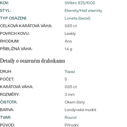
CENOVĚ DOSTUPNÉ
KOV
:
Stříbro 925/1000
DRAHOKAM
CENOVĚ DOSTUPNÉ
S DRAHOKAMY
STYL
:
Eternity/Half eternity
LUXUSNÍ
Nejprodávanější
TYP OSAZENÍ
:
Luneta (bezel)
LUXUSNÍ
S LAB-GROWN DIAMANTY
DLE MATERIÁLU
CELKOVÁ KARÁTOVÁ VÁHA:
0.65 ct
snubní prsteny
POVRCH KOVU:
Lesklý
ZLATO
S PERLAMI
RHODIUM:
Ano
PŘIBLIŽNÁ VÁHA:
PLATINA
1.4 g
DLE STYLU
Detaily o osazeném drahokamu
PROHLÉDNOUT
STŘÍBRO
PERSONALIZOVANÉ
DRUH:
Topaz
POČET:
5
SYMBOLICKÉ
KARÁTOVÁ VÁHA:
0.65 ct
ROZMĚRY:
3 mm
MINIMALISTICKÉ
ČISTOTA
:
Okem čistý
PODLE PŘÍLEŽITOSTI
Nejprodávanější
BARVA:
Londýnská modrá
TVAR
:
Round
PODLE BARVY
PŮVOD:
Přírodní