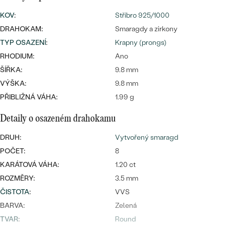
CENOVĚ DOSTUPNÉ
DRAHOKAM
KOV
:
Stříbro 925/1000
CENOVĚ DOSTUPNÉ
S DRAHOKAMY
LUXUSNÍ
DRAHOKAM:
Smaragdy a zirkony
Nejprodávanější
LUXUSNÍ
S LAB-GROWN DIAMANTY
TYP OSAZENÍ
DLE MATERIÁLU
:
Krapny (prongs)
RHODIUM:
Ano
snubní prsteny
ZLATO
S PERLAMI
ŠÍŘKA:
9.8 mm
VÝŠKA:
9.8 mm
PLATINA
PŘIBLIŽNÁ VÁHA:
1.99 g
DLE STYLU
PROHLÉDNOUT
STŘÍBRO
Detaily o osazeném drahokamu
PERSONALIZOVANÉ
DRUH:
Vytvořený smaragd
SYMBOLICKÉ
POČET:
8
KARÁTOVÁ VÁHA:
1.20 ct
MINIMALISTICKÉ
ROZMĚRY:
3.5 mm
ČISTOTA
:
VVS
PODLE PŘÍLEŽITOSTI
Nejprodávanější
BARVA:
Zelená
PODLE BARVY
TVAR
:
Round