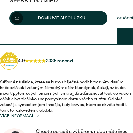
ŠPERKY NA MÍRU
2 500 Kč
KOMBINOVANÉ ZLATO
STŘÍBRNÉ
POSTRANNÍ KAMENY
ZLATÉ
VÝPRODEJ
ŠPERKY SKLADEM
Možnosti doručení
DOMLUVIT SI SCHŮZKU
PLATINOVÉ
HALO
DLE STYLU
STŘÍBRNÉ
KDYŽ ŠPERKY POMÁHAJÍ
VÝPRODEJ
JEDNODUCHÉ
2 250 Kč
s kódem
SUN10
.
TŘI KAMENY
PLATINOVÉ
DLE STYLU
DLE TYPU
DLE MATERIÁLU
BEZ KAMENE
PECKOVÉ
VINTAGE
NÁUŠNICE
ZLATÉ
DLE STYLU
4.9
2335 recenzí
ETERNITY
KRUHOVÉ
SNUBNÍ A ZÁSNUBNÍ SETY
SOLITÉR
PRSTENY
STŘÍBRNÉ
VYKROJENÉ
MINIMALISTICKÉ
NETRADIČNÍ
Stříbrné náušnice, které se budou báječně hodit k tmavým vlasům
NAROZENÍ DÍTĚTE
PŘÍVĚSKY
PLATINOVÉ
hnědovlásek i zeleným či modrým očím blondýnek, čekají, až budou
VINTAGE
moci třpytem svých omamných smaragdů zdůrazňovat lesk ve vašich
VISACÍ
PERSONALIZOVANÉ
očích a být třešinkou na pomyslném dortu vašeho outfitu. Oslnivá
NÁRAMKY
SESTAV SI SVŮJ PRSTEN
zelená je symbolem jara i naděje, tedy barvou, která se skvěle hodí k
NETRADIČNÍ
DLE STYLU
SOLITÉR
tomuto rozkvetlému období.
ZAČÍT S PRSTENEM
SE ZNAMENÍM ZVĚROKRUHU
SETY
VÍCE INFORMACÍ
ETERNITY
TEPANÉ
VE TVARU SRDCE
ZAČÍT S DIAMANTEM
MINIMALISTICKÉ
PÁNSKÉ ŠPERKY
Chcete poradit s výběrem, nebo máte jinou