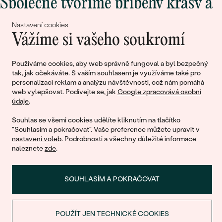
Společně tvoříme příběhy krásy a
lásky
Nastavení cookies
Vážíme si vašeho soukromí
Připojte se k nám!
Používáme cookies, aby web správně fungoval a byl bezpečný
tak, jak očekáváte. S vaším souhlasem je využíváme také pro
personalizaci reklam a analýzu návštěvnosti, což nám pomáhá
web vylepšovat. Podívejte se, jak
Google zpracovává osobní
údaje
.
Souhlas se všemi cookies udělíte kliknutím na tlačítko
"Souhlasím a pokračovat". Vaše preference můžete upravit v
nastavení voleb
. Podrobnosti a všechny důležité informace
© 2011 - 2026, Eppi.cz
naleznete
zde
.
SOUHLASÍM A POKRAČOVAT
POUŽÍT JEN TECHNICKÉ COOKIES