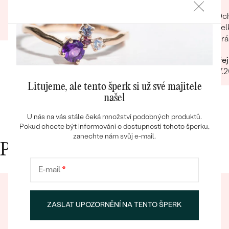
Martina
Och
06.07.2025
Vel
Krá
Bestsellery
Ondřej
06.07.
Litujeme, ale tento šperk si už své majitele
našel
OBJEVIT
U nás na vás stále čeká množství podobných produktů.
Pokud chcete být informováni o dostupnosti tohoto šperku,
zanechte nám svůj e-mail.
Proč nakupovat v Eppi
E-mail
*
ZASLAT UPOZORNĚNÍ NA TENTO ŠPERK