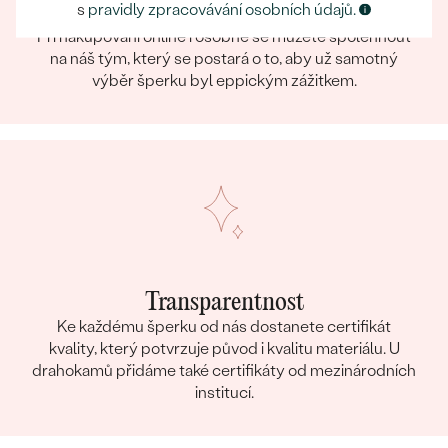
Eppický zážitek
s
pravidly zpracovávání osobních údajů.
Při nakupování online i osobně se můžete spolehnout
na náš tým, který se postará o to, aby už samotný
výběr šperku byl eppickým zážitkem.
Transparentnost
Ke každému šperku od nás dostanete certifikát
kvality, který potvrzuje původ i kvalitu materiálu. U
drahokamů přidáme také certifikáty od mezinárodních
institucí.