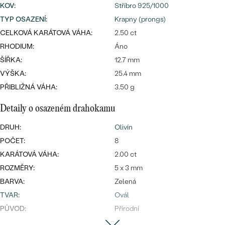
CENOVĚ DOSTUPNÉ
KOV
:
Stříbro 925/1000
DRAHOKAM
CENOVĚ DOSTUPNÉ
S DRAHOKAMY
TYP OSAZENÍ
:
Krapny (prongs)
LUXUSNÍ
Nejprodávanější
CELKOVÁ KARÁTOVÁ VÁHA:
2.50 ct
LUXUSNÍ
S LAB-GROWN DIAMANTY
DLE MATERIÁLU
RHODIUM:
Áno
snubní prsteny
ŠÍŘKA:
12.7 mm
ZLATO
S PERLAMI
VÝŠKA:
25.4 mm
PLATINA
PŘIBLIŽNÁ VÁHA:
3.50 g
DLE STYLU
Detaily o osazeném drahokamu
PROHLÉDNOUT
STŘÍBRO
PERSONALIZOVANÉ
DRUH:
Olivín
POČET:
8
SYMBOLICKÉ
KARÁTOVÁ VÁHA:
2.00 ct
ROZMĚRY:
MINIMALISTICKÉ
5 x 3 mm
BARVA:
Zelená
PODLE PŘÍLEŽITOSTI
Nejprodávanější
TVAR
:
Ovál
PŮVOD:
Přírodní
PODLE BARVY