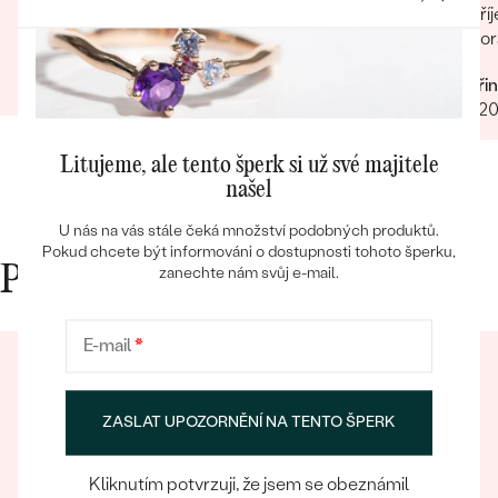
design vstřícnost
Příjemn
por
Filip
12.03.2025
Zobrazit celou recenzi
Kateři
Bestsellery
10.12.2
Litujeme, ale tento šperk si už své majitele
našel
OBJEVIT
U nás na vás stále čeká množství podobných produktů.
Pokud chcete být informováni o dostupnosti tohoto šperku,
Proč nakupovat v Eppi
zanechte nám svůj e-mail.
E-mail
*
ZASLAT UPOZORNĚNÍ NA TENTO ŠPERK
Kliknutím potvrzuji, že jsem se obeznámil