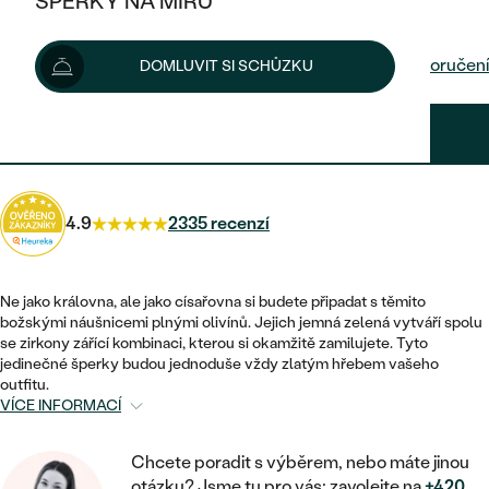
ŠPERKY NA MÍRU
4 110 Kč
KOMBINOVANÉ ZLATO
STŘÍBRNÉ
POSTRANNÍ KAMENY
ZLATÉ
VÝPRODEJ
ŠPERKY SKLADEM
Možnosti doručení
DOMLUVIT SI SCHŮZKU
PLATINOVÉ
HALO
DLE STYLU
STŘÍBRNÉ
KDYŽ ŠPERKY POMÁHAJÍ
VÝPRODEJ
JEDNODUCHÉ
3 699 Kč
s kódem
SUN10
.
TŘI KAMENY
PLATINOVÉ
DLE STYLU
DLE TYPU
DLE MATERIÁLU
BEZ KAMENE
PECKOVÉ
VINTAGE
NÁUŠNICE
ZLATÉ
DLE STYLU
4.9
2335 recenzí
ETERNITY
KRUHOVÉ
SNUBNÍ A ZÁSNUBNÍ SETY
SOLITÉR
PRSTENY
STŘÍBRNÉ
VYKROJENÉ
MINIMALISTICKÉ
NETRADIČNÍ
Ne jako královna, ale jako císařovna si budete připadat s těmito
NAROZENÍ DÍTĚTE
PŘÍVĚSKY
PLATINOVÉ
božskými náušnicemi plnými olivínů. Jejich jemná zelená vytváří spolu
VINTAGE
se zirkony zářící kombinaci, kterou si okamžitě zamilujete. Tyto
VISACÍ
PERSONALIZOVANÉ
jedinečné šperky budou jednoduše vždy zlatým hřebem vašeho
NÁRAMKY
SESTAV SI SVŮJ PRSTEN
outfitu.
NETRADIČNÍ
DLE STYLU
SOLITÉR
VÍCE INFORMACÍ
ZAČÍT S PRSTENEM
SE ZNAMENÍM ZVĚROKRUHU
SETY
ETERNITY
TEPANÉ
VE TVARU SRDCE
ZAČÍT S DIAMANTEM
Chcete poradit s výběrem, nebo máte jinou
MINIMALISTICKÉ
PÁNSKÉ ŠPERKY
otázku? Jsme tu pro vás: zavolejte na
+420