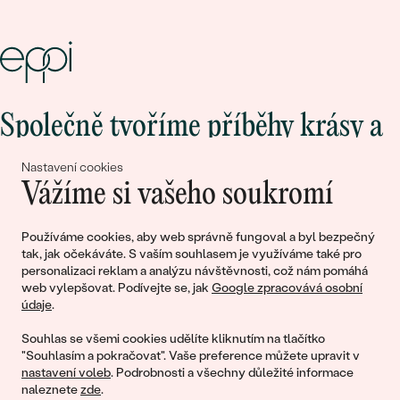
Společně tvoříme příběhy krásy a
lásky
Nastavení cookies
Vážíme si vašeho soukromí
Připojte se k nám!
Používáme cookies, aby web správně fungoval a byl bezpečný
tak, jak očekáváte. S vaším souhlasem je využíváme také pro
personalizaci reklam a analýzu návštěvnosti, což nám pomáhá
web vylepšovat. Podívejte se, jak
Google zpracovává osobní
údaje
.
Souhlas se všemi cookies udělíte kliknutím na tlačítko
"Souhlasím a pokračovat". Vaše preference můžete upravit v
nastavení voleb
. Podrobnosti a všechny důležité informace
© 2011 - 2026, Eppi.cz
naleznete
zde
.