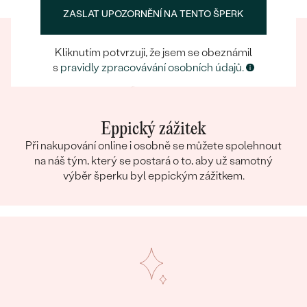
TVAR
:
Round
ZASLAT UPOZORNĚNÍ NA TENTO ŠPERK
BARVA:
Bílá
Kliknutím potvrzuji, že jsem se obeznámil
s
pravidly zpracovávání osobních údajů.
Eppický zážitek
Při nakupování online i osobně se můžete spolehnout
na náš tým, který se postará o to, aby už samotný
výběr šperku byl eppickým zážitkem.