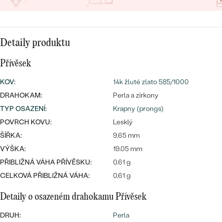
CENOVĚ DOSTUPNÉ
DRAHOKAM
CENOVĚ DOSTUPNÉ
S DRAHOKAMY
LUXUSNÍ
Nejprodávanější
LUXUSNÍ
S LAB-GROWN DIAMANTY
DLE MATERIÁLU
Detaily produktu
snubní prsteny
ZLATO
Přívěsek
S PERLAMI
KOV
:
14k žluté zlato 585/1000
PLATINA
DRAHOKAM:
Perla a zirkony
DLE STYLU
PROHLÉDNOUT
TYP OSAZENÍ
:
Krapny (prongs)
STŘÍBRO
PERSONALIZOVANÉ
POVRCH KOVU:
Lesklý
ŠÍŘKA:
9.65 mm
SYMBOLICKÉ
VÝŠKA:
19.05 mm
PŘIBLIŽNÁ VÁHA PŘÍVĚSKU:
0.61 g
MINIMALISTICKÉ
CELKOVÁ PŘIBLIŽNÁ VÁHA:
0.61 g
PODLE PŘÍLEŽITOSTI
Nejprodávanější
Detaily o osazeném drahokamu Přívěsek
PODLE BARVY
DRUH:
Perla