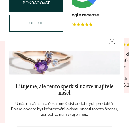
POKRAČOVAT
Heureka recenze
Google recenze
ULOŽIT
4.9
4.7
Bestsellery
Nevyhodu asi nenajdu. byl jsem spokojený, není
Zboží d
OBJEVIT
co dodat, objednal jsem přes net, do pár dnů
tématic
byl balík u mě, fakt hezky zabalené, náušnice
sušenko
udelaly radost pod stromečkem. můžu jen
Radek
doporučit Děkuji
Rychlost Hezky zabalene Dárečky Náušnice
26.06.
Litujeme, ale tento šperk si už své majitele
co jsem koupil pro holky, úplně super, děkuju
našel
Kvalita
U nás na vás stále čeká množství podobných produktů.
Jiří
Pokud chcete být informováni o dostupnosti tohoto šperku,
zanechte nám svůj e-mail.
03.01.2025
Zobrazit celou recenzi