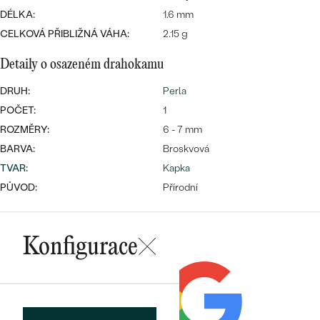
náušnice
Nejprodávanější
DÉLKA:
1.6 mm
PODLE TVARU KAMENE
CELKOVÁ PŘIBLIŽNÁ VÁHA:
2.15 g
Personalizované
prsteny
NA MÍRU
Detaily o osazeném drahokamu
PROHLÉDNOUT
přívěsky
DIAMANTY
DRUH:
Perla
POČET:
1
PROHLÉDNOUT
ROZMĚRY:
6 - 7 mm
Wave kolekce
OBJEVIT
BARVA:
Broskvová
TVAR
:
Kapka
PŮVOD:
Přírodní
PROHLÉDNOUT
Konfigurace