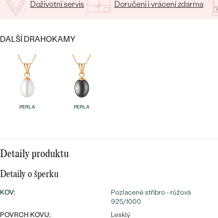
CENOVĚ DOSTUPNÉ
Doživotní servis
Doručení i vrácení zdarma
DRAHOKAM
CENOVĚ DOSTUPNÉ
S DRAHOKAMY
LUXUSNÍ
Nejprodávanější
DALŠÍ DRAHOKAMY
LUXUSNÍ
S LAB-GROWN DIAMANTY
DLE MATERIÁLU
snubní prsteny
ZLATO
S PERLAMI
PLATINA
DLE STYLU
PROHLÉDNOUT
STŘÍBRO
PERLA
PERLA
PERSONALIZOVANÉ
SYMBOLICKÉ
Detaily produktu
MINIMALISTICKÉ
Detaily o šperku
PODLE PŘÍLEŽITOSTI
Nejprodávanější
KOV
:
Pozlacené stříbro - růžová
925/1000
PODLE BARVY
POVRCH KOVU:
Lesklý