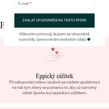
E-mail
*
ZASLAT UPOZORNĚNÍ NA TENTO ŠPERK
Proč nakupovat v Eppi
Kliknutím potvrzuji, že jsem se obeznámil
s
pravidly zpracovávání osobních údajů.
Eppický zážitek
Při nakupování online i osobně se můžete spolehnout
na náš tým, který se postará o to, aby už samotný
výběr šperku byl eppickým zážitkem.