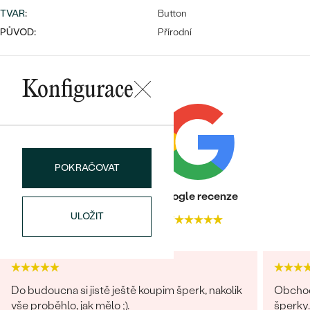
náušnice
Nejprodávanější
TVAR
:
Button
PODLE TVARU KAMENE
PŮVOD:
Přírodní
Personalizované
prsteny
NA MÍRU
PROHLÉDNOUT
přívěsky
Konfigurace
DIAMANTY
PROHLÉDNOUT
Wave kolekce
OBJEVIT
POKRAČOVAT
Heureka recenze
Google recenze
PROHLÉDNOUT
ULOŽIT
4.9
4.7
Do budoucna si jistě ještě koupim šperk, nakolik
Obchod
vše proběhlo, jak mělo ;).
šperky.