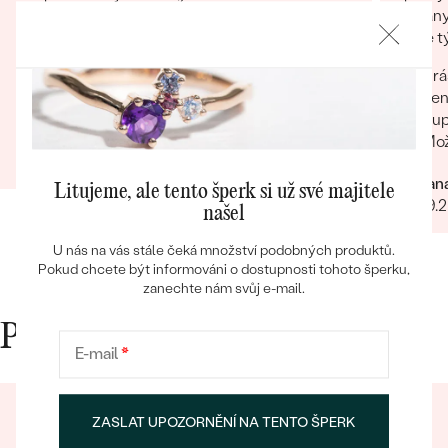
dodány.
Obchod na 100 % doporučuji :), nakolik jsem
co se týče vstřícného je
velice spokojená s krásnym přívěskem a s
problém
milou a rýchlou komunikaci. Obchod nabízí
Krá
doporu
Bestsellery
mnoho různých šperků. Veliké plus dávam i
nen
za rýchle vyhotovení přívěsku.
Sup
Erika
Mož
27.04.2025
Zobrazit celou recenzi
Adrian
Litujeme, ale tento šperk si už své majitele
OBJEVIT
22.09.
našel
U nás na vás stále čeká množství podobných produktů.
Pokud chcete být informováni o dostupnosti tohoto šperku,
zanechte nám svůj e-mail.
Proč nakupovat v Eppi
E-mail
*
ZASLAT UPOZORNĚNÍ NA TENTO ŠPERK