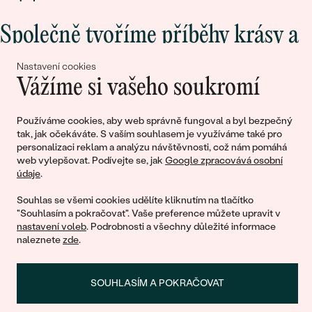
Společně tvoříme příběhy krásy a
lásky
Nastavení cookies
Vážíme si vašeho soukromí
Připojte se k nám!
Používáme cookies, aby web správně fungoval a byl bezpečný
tak, jak očekáváte. S vaším souhlasem je využíváme také pro
personalizaci reklam a analýzu návštěvnosti, což nám pomáhá
web vylepšovat. Podívejte se, jak
Google zpracovává osobní
údaje
.
Souhlas se všemi cookies udělíte kliknutím na tlačítko
"Souhlasím a pokračovat". Vaše preference můžete upravit v
nastavení voleb
. Podrobnosti a všechny důležité informace
© 2011 - 2026, Eppi.cz
naleznete
zde
.
SOUHLASÍM A POKRAČOVAT