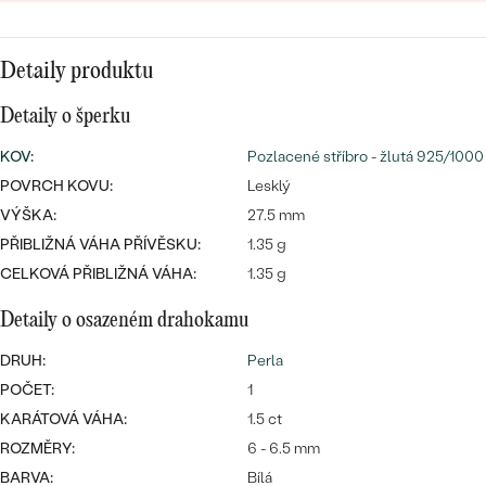
CENOVĚ DOSTUPNÉ
DRAHOKAM
CENOVĚ DOSTUPNÉ
S DRAHOKAMY
LUXUSNÍ
Nejprodávanější
Detaily produktu
LUXUSNÍ
S LAB-GROWN DIAMANTY
DLE MATERIÁLU
Detaily o šperku
snubní prsteny
ZLATO
S PERLAMI
KOV
:
Pozlacené stříbro - žlutá 925/1000
POVRCH KOVU:
Lesklý
PLATINA
VÝŠKA:
DLE STYLU
27.5 mm
PROHLÉDNOUT
STŘÍBRO
PŘIBLIŽNÁ VÁHA PŘÍVĚSKU:
1.35 g
PERSONALIZOVANÉ
CELKOVÁ PŘIBLIŽNÁ VÁHA:
1.35 g
SYMBOLICKÉ
Detaily o osazeném drahokamu
DRUH:
Perla
MINIMALISTICKÉ
POČET:
1
PODLE PŘÍLEŽITOSTI
Nejprodávanější
KARÁTOVÁ VÁHA:
1.5 ct
ROZMĚRY:
6 - 6.5 mm
PODLE BARVY
BARVA:
Bílá