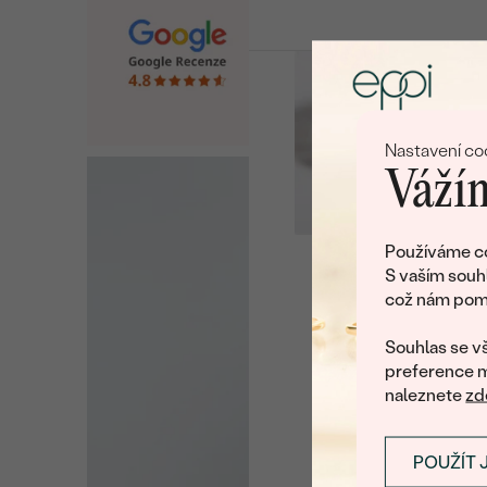
Nastavení co
Vážím
Používáme co
S vaším souh
což nám pomá
U nás na vás stále č
Souhlas se vš
preference m
naleznete
zd
POUŽÍT 