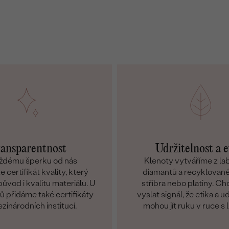
ansparentnost
Udržitelnost a e
ždému šperku od nás
Klenoty vytváříme z l
 certifikát kvality, který
diamantů a recyklované
ůvod i kvalitu materiálu. U
stříbra nebo platiny. C
 přidáme také certifikáty
vyslat signál, že etika a u
zinárodních institucí.
mohou jít ruku v ruce s