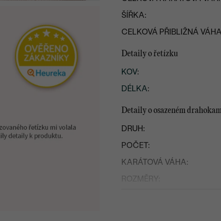
ŠÍŘKA:
CELKOVÁ PŘIBLIŽNÁ VÁHA
Detaily o řetízku
KOV
:
DÉLKA
:
Detaily o osazeném drahoka
DRUH:
POČET:
KARÁTOVÁ VÁHA:
ROZMĚRY:
ČISTOTA
:
BARVA: