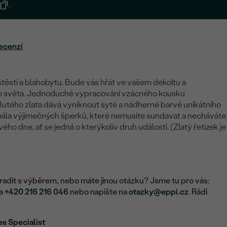
.
ecenzí
ěstí a blahobytu. Bude vás hřát ve vašem dekoltu a
to světa. Jednoduché vypracování vzácného kousku
utého zlata dává vyniknout syté a nádherné barvě unikátního
 mála výjimečných šperků, které nemusíte sundavat a necháváte
ho dne, ať se jedná o kterýkoliv druh události. (Zlatý řetízek je
adit s výběrem, nebo máte jinou otázku? Jsme tu pro vás:
na
+420 216 216 046
nebo napište na
otazky@eppi.cz
. Rádi
es Specialist