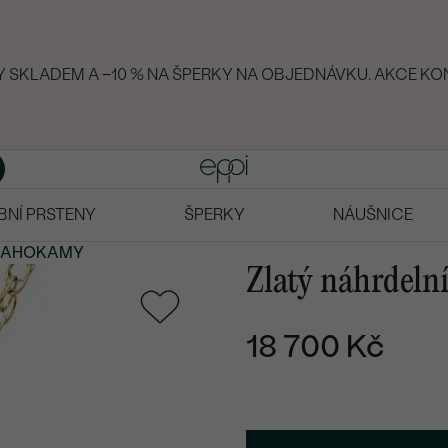
KY SKLADEM A −10 % NA ŠPERKY NA OBJEDNÁVKU. AKCE KO
BNÍ PRSTENY
ŠPERKY
NÁUŠNICE
RAHOKAMY
Zlatý náhrdeln
18 700 Kč