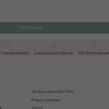
VYPRODÁNO
i vrácení zdarma
Luxusní balení zdarma
120 dní na vrácení
14k žluté zlato 585/1000
Krapny (prongs)
A:
1.00 ct