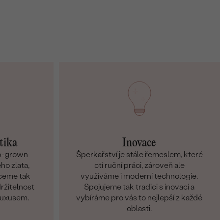
tika
Inovace
ab-grown
Šperkařství je stále řemeslem, které
ho zlata,
ctí ruční práci, zároveň ale
hceme tak
využíváme i moderní technologie.
držitelnost
Spojujeme tak tradici s inovací a
 luxusem.
vybíráme pro vás to nejlepší z každé
oblasti.