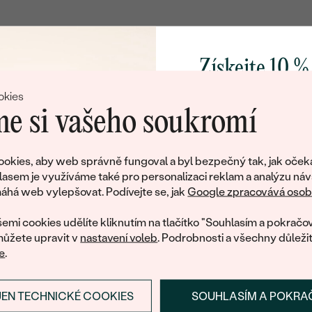
TVAR
:
PŮVOD:
Získejte 10 %
svůj první 
okies
e si vašeho soukromí
Přidejte se k nám a 
poctivě vyráběných 
okies, aby web správně fungoval a byl bezpečný tak, jak oček
Jako dárek na přivítá
lasem je využíváme také pro personalizaci reklam a analýzu náv
Litujeme, ale tento šperk si už své majitele našel
zašleme slevový kód
há web vylepšovat. Podívejte se, jak
Google zpracovává osobn
nákup.
eká množství podobných produktů. Pokud chcete být informováni
emi cookies udělíte kliknutím na tlačítko "Souhlasím a pokračov
šperku, zanechte nám svůj e-mail.
ůžete upravit v
nastavení voleb
. Podrobnosti a všechny důleži
e
.
E-mail
*
JEN TECHNICKÉ COOKIES
SOUHLASÍM A POKRA
PŘIHLÁSIT SE A ZÍ