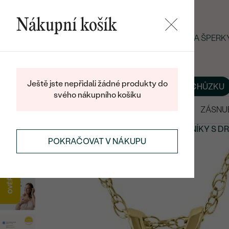
Nákupní košík
LETNÍ BLACK FRIDAY: −25 % NA ŠPER
Ještě jste nepřidali žádné produkty do
O NÁS
BLOG
ŠPERKY NA MÍRU
DOMLUVIT SI SCHŮZKU
svého nákupního košíku
VÝPRODEJ
SNUBNÍ PRSTENY
ZÁSNU
PŘÍVĚSKY A NÁHRDELNÍKY
PŘÍVĚSKY A NÁHRDELNÍKY
S D
POKRAČOVAT V NÁKUPU