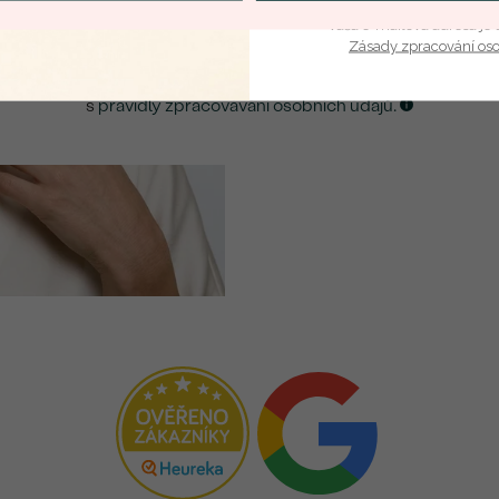
ZASLAT UPOZORNĚNÍ NA TENTO
ŠPERK
Vaša e-mailová adresa je 
Zásady zpracování os
Kliknutím potvrzuji, že jsem se obeznámil
s
pravidly zpracovávání osobních údajů.