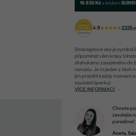
16 830 Kč
s kódem
SUN10
4.9
2335 r
Smaragdové oko je symbol št
připomínat vám krásy toho
drahokamu zasazeného do žl
nerostu. Je to jeden z těch
jím prozářit každý moment své
součástí šperku)
VÍCE INFORMACÍ
Chcete por
zavolejte 
poradíme!
Aneta, Sal