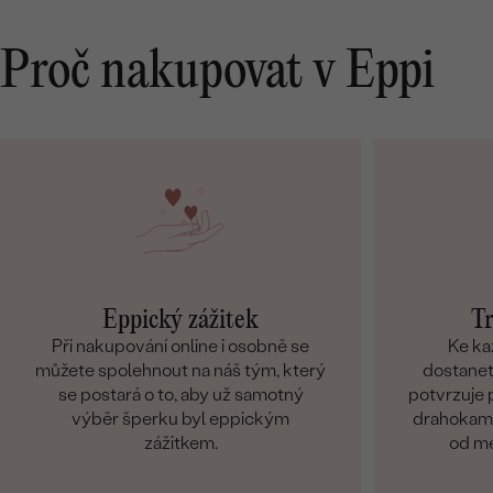
Proč nakupovat v Eppi
Eppický zážitek
Tr
Při nakupování online i osobně se
Ke ka
můžete spolehnout na náš tým, který
dostanete
se postará o to, aby už samotný
potvrzuje p
výběr šperku byl eppickým
drahokamů
zážitkem.
od me