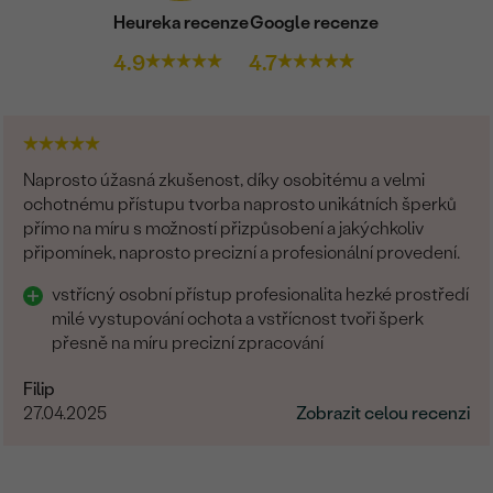
Heureka recenze
Google recenze
4.9
4.7
Naprosto úžasná zkušenost, díky osobitému a velmi
ochotnému přístupu tvorba naprosto unikátních šperků
přímo na míru s možností přizpůsobení a jakýchkoliv
připomínek, naprosto precizní a profesionální provedení.
vstřícný osobní přístup profesionalita hezké prostředí
milé vystupování ochota a vstřícnost tvoři šperk
přesně na míru precizní zpracování
Filip
27.04.2025
Zobrazit celou recenzi