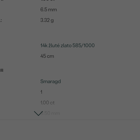
6.5 mm
:
3.32 g
14k žluté zlato 585/1000
45 cm
mu
Smaragd
1
1.00 ct
6.50 mm
SI
Zelená