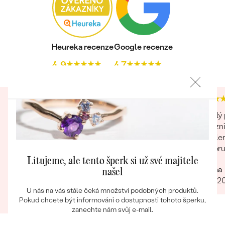
Heureka recenze
Google recenze
Bestsellery
4.9
4.7
OBJEVIT
To nejlepší klenotnictví v České republice!
Skvělý 
Úžasný osobní přístup, flexibilita, zakázková
zákazni
výroba, design, vkus. Zkrátka super!
zabalen
doporuč
Naprosto úžasný přístup servis komunikace
Litujeme, ale tento šperk si už své majitele
design vstřícnost
Darina
našel
12.07.2
Filip
U nás na vás stále čeká množství podobných produktů.
12.03.2025
Zobrazit celou recenzi
Pokud chcete být informováni o dostupnosti tohoto šperku,
zanechte nám svůj e-mail.