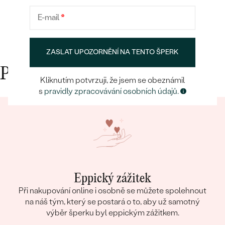
E-mail
*
ZASLAT UPOZORNĚNÍ NA TENTO ŠPERK
Proč nakupovat v Eppi
Kliknutím potvrzuji, že jsem se obeznámil
s
pravidly zpracovávání osobních údajů.
Eppický zážitek
Při nakupování online i osobně se můžete spolehnout
na náš tým, který se postará o to, aby už samotný
výběr šperku byl eppickým zážitkem.