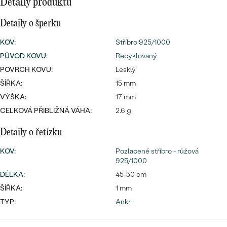
Detaily produktu
CENOVĚ DOSTUPNÉ
DRAHOKAM
CENOVĚ DOSTUPNÉ
S DRAHOKAMY
Detaily o šperku
LUXUSNÍ
Nejprodávanější
LUXUSNÍ
KOV
:
S LAB-GROWN DIAMANTY
Stříbro 925/1000
DLE MATERIÁLU
PŮVOD KOVU
:
Recyklovaný
snubní prsteny
ZLATO
S PERLAMI
POVRCH KOVU:
Lesklý
ŠÍŘKA:
15 mm
PLATINA
VÝŠKA:
17 mm
DLE STYLU
PROHLÉDNOUT
CELKOVÁ PŘIBLIŽNÁ VÁHA:
2.6 g
STŘÍBRO
PERSONALIZOVANÉ
Detaily o řetízku
SYMBOLICKÉ
KOV
:
Pozlacené stříbro - růžová
925/1000
MINIMALISTICKÉ
DÉLKA
:
45-50 cm
ŠÍŘKA:
1 mm
PODLE PŘÍLEŽITOSTI
Nejprodávanější
TYP:
Ankr
PODLE BARVY