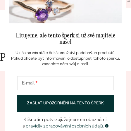
29.01.2025
Zobrazit celou recenzi
Bestsellery
Litujeme, ale tento šperk si už své majitele
našel
U nás na vás stále čeká množství podobných produktů.
Proč nakupovat v Eppi
OBJEVIT
Pokud chcete být informováni o dostupnosti tohoto šperku,
zanechte nám svůj e-mail.
E-mail
*
ZASLAT UPOZORNĚNÍ NA TENTO ŠPERK
Eppický zážitek
Kliknutím potvrzuji, že jsem se obeznámil
Při nakupování online i osobně se můžete spolehnout
s
pravidly zpracovávání osobních údajů.