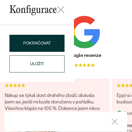
náušnice
Nejprodávanější
Konfigurace
PODLE TVARU KAMENE
Personalizované
prsteny
NA MÍRU
PROHLÉDNOUT
přívěsky
DIAMANTY
POKRAČOVAT
PROHLÉDNOUT
Heureka recenze
Google recenze
Wave kolekce
OBJEVIT
ULOŽIT
4.9
4.7
PROHLÉDNOUT
Nákup se týkal dost drahého zboží, obávala
Eppi si
jsem se, jestli mi bude doručeno v pořádku.
budouc
Všechno klaplo na 100 %. Dokonce jsem něco
Lux
přiobjednávala a vše mi bylo doručeno
najednou, jak mi slíbili. Obchod můžu rozhodně
Martin
Marcela
doporučit.
06.07.