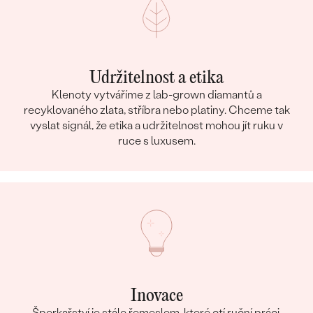
Udržitelnost a etika
Klenoty vytváříme z lab-grown diamantů a
recyklovaného zlata, stříbra nebo platiny. Chceme tak
vyslat signál, že etika a udržitelnost mohou jít ruku v
ruce s luxusem.
Inovace
Šperkařství je stále řemeslem, které ctí ruční práci,