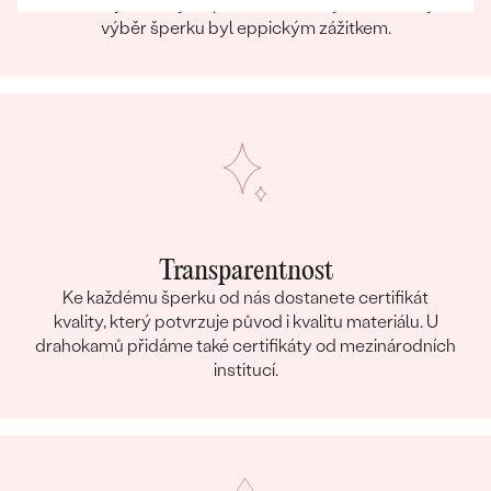
na náš tým, který se postará o to, aby už samotný
výběr šperku byl eppickým zážitkem.
Transparentnost
Ke každému šperku od nás dostanete certifikát
kvality, který potvrzuje původ i kvalitu materiálu. U
drahokamů přidáme také certifikáty od mezinárodních
institucí.