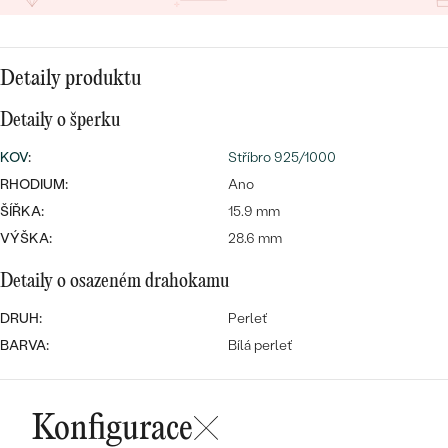
CENOVĚ DOSTUPNÉ
DRAHOKAM
CENOVĚ DOSTUPNÉ
S DRAHOKAMY
LUXUSNÍ
Nejprodávanější
Detaily produktu
LUXUSNÍ
S LAB-GROWN DIAMANTY
DLE MATERIÁLU
snubní prsteny
Detaily o šperku
ZLATO
S PERLAMI
KOV
:
Stříbro 925/1000
PLATINA
RHODIUM:
Ano
DLE STYLU
ŠÍŘKA:
15.9 mm
PROHLÉDNOUT
STŘÍBRO
VÝŠKA:
PERSONALIZOVANÉ
28.6 mm
Detaily o osazeném drahokamu
SYMBOLICKÉ
DRUH:
Perleť
MINIMALISTICKÉ
BARVA:
Bílá perleť
PODLE PŘÍLEŽITOSTI
Nejprodávanější
Konfigurace
PODLE BARVY