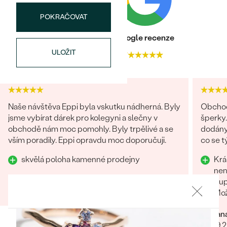
náušnice
Nejprodávanější
PODLE TVARU KAMENE
POKRAČOVAT
Personalizované
prsteny
Heureka recenze
Google recenze
NA MÍRU
PROHLÉDNOUT
přívěsky
ULOŽIT
4.9
4.7
DIAMANTY
PROHLÉDNOUT
Wave kolekce
OBJEVIT
Naše návštěva Eppi byla vskutku nádherná. Byly
Obchod
jsme vybírat dárek pro kolegyni a slečny v
šperky.
obchodě nám moc pomohly. Byly trpělivé a se
dodány.
vším poradily. Eppi opravdu moc doporučuji.
co se týče vstřícného je
PROHLÉDNOUT
problém
skvělá poloha kamenné prodejny
Krá
doporu
nen
Tereza
Sup
23.07.2025
Zobrazit celou recenzi
Mož
Adrian
22.09.