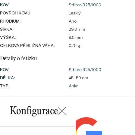
CENOVĚ DOSTUPNÉ
KOV
:
Stříbro 925/1000
DRAHOKAM
CENOVĚ DOSTUPNÉ
S DRAHOKAMY
POVRCH KOVU:
Lesklý
LUXUSNÍ
Nejprodávanější
RHODIUM:
Ano
LUXUSNÍ
S LAB-GROWN DIAMANTY
DLE MATERIÁLU
ŠÍŘKA:
29.3 mm
snubní prsteny
VÝŠKA:
ZLATO
9.8 mm
S PERLAMI
CELKOVÁ PŘIBLIŽNÁ VÁHA:
0.75 g
PLATINA
Detaily o řetízku
DLE STYLU
PROHLÉDNOUT
STŘÍBRO
KOV
:
Stříbro 925/1000
PERSONALIZOVANÉ
DÉLKA
:
45 -50 cm
TYP:
Ankr
SYMBOLICKÉ
MINIMALISTICKÉ
Konfigurace
PODLE PŘÍLEŽITOSTI
Nejprodávanější
PODLE BARVY