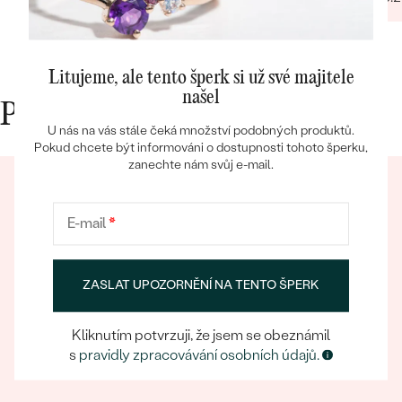
Litujeme, ale tento šperk si už své majitele
Bestsellery
našel
Proč nakupovat v Eppi
U nás na vás stále čeká množství podobných produktů.
Pokud chcete být informováni o dostupnosti tohoto šperku,
zanechte nám svůj e-mail.
OBJEVIT
E-mail
*
ZASLAT UPOZORNĚNÍ NA TENTO ŠPERK
Eppický zážitek
Při nakupování online i osobně se můžete spolehnout
Kliknutím potvrzuji, že jsem se obeznámil
na náš tým, který se postará o to, aby už samotný
s
pravidly zpracovávání osobních údajů.
výběr šperku byl eppickým zážitkem.