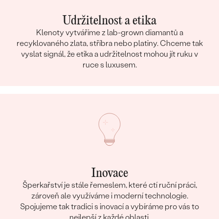
Udržitelnost a etika
Klenoty vytváříme z lab-grown diamantů a
recyklovaného zlata, stříbra nebo platiny. Chceme tak
vyslat signál, že etika a udržitelnost mohou jít ruku v
ruce s luxusem.
Inovace
Šperkařství je stále řemeslem, které ctí ruční práci,
zároveň ale využíváme i moderní technologie.
Spojujeme tak tradici s inovací a vybíráme pro vás to
nejlepší z každé oblasti.