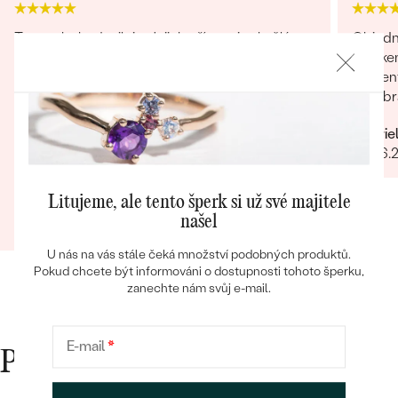
Tento obchod miluju. Jejich přístup je skvělý,
Objedn
služby 100% a zboží dokonalé. Již jsem
řetízke
objednávala několikrát a vše vždy bylo na
asisten
Bestsellery
jedničku.
byl obr
věnován
Rychlé vyřízení objednávky Skvělá
Gabrie
dořešil
komunikace Velký výběr Vždy krásně
28.06.
je nádhe
zabaleno
opravdo
OBJEVIT
bylo ry
Litujeme, ale tento šperk si už své majitele
Gabriela
našel
09.12.2024
Zobrazit celou recenzi
U nás na vás stále čeká množství podobných produktů.
Pokud chcete být informováni o dostupnosti tohoto šperku,
zanechte nám svůj e-mail.
E-mail
*
Proč nakupovat v Eppi