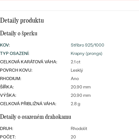
CENOVĚ DOSTUPNÉ
DRAHOKAM
CENOVĚ DOSTUPNÉ
S DRAHOKAMY
LUXUSNÍ
Nejprodávanější
Detaily produktu
LUXUSNÍ
S LAB-GROWN DIAMANTY
DLE MATERIÁLU
Detaily o šperku
snubní prsteny
ZLATO
S PERLAMI
KOV
:
Stříbro 925/1000
TYP OSAZENÍ
PLATINA
:
Krapny (prongs)
DLE STYLU
CELKOVÁ KARÁTOVÁ VÁHA:
2.1 ct
PROHLÉDNOUT
STŘÍBRO
POVRCH KOVU:
Lesklý
PERSONALIZOVANÉ
RHODIUM:
Ano
ŠÍŘKA:
20.90 mm
SYMBOLICKÉ
VÝŠKA:
20.90 mm
CELKOVÁ PŘIBLIŽNÁ VÁHA:
MINIMALISTICKÉ
2.8 g
Detaily o osazeném drahokamu
PODLE PŘÍLEŽITOSTI
Nejprodávanější
DRUH:
Rhodolit
PODLE BARVY
POČET:
20