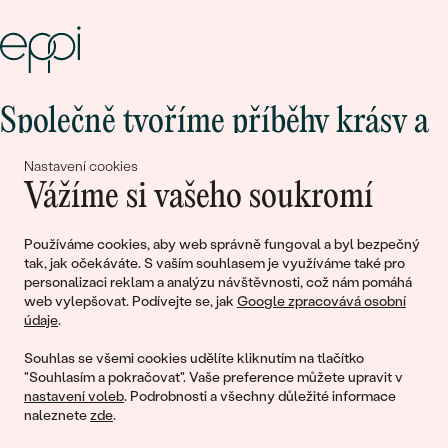
Společně tvoříme příběhy krásy a
lásky
Nastavení cookies
Vážíme si vašeho soukromí
Připojte se k nám!
Používáme cookies, aby web správně fungoval a byl bezpečný
tak, jak očekáváte. S vaším souhlasem je využíváme také pro
personalizaci reklam a analýzu návštěvnosti, což nám pomáhá
web vylepšovat. Podívejte se, jak
Google zpracovává osobní
údaje
.
Souhlas se všemi cookies udělíte kliknutím na tlačítko
"Souhlasím a pokračovat". Vaše preference můžete upravit v
nastavení voleb
. Podrobnosti a všechny důležité informace
© 2011 - 2026, Eppi.cz
naleznete
zde
.