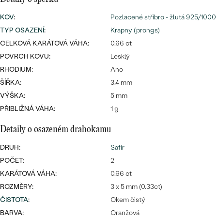
CENOVĚ DOSTUPNÉ
DRAHOKAM
CENOVĚ DOSTUPNÉ
KOV
:
S DRAHOKAMY
Pozlacené stříbro - žlutá 925/1000
LUXUSNÍ
Nejprodávanější
TYP OSAZENÍ
:
Krapny (prongs)
LUXUSNÍ
S LAB-GROWN DIAMANTY
DLE MATERIÁLU
CELKOVÁ KARÁTOVÁ VÁHA:
0.66 ct
snubní prsteny
POVRCH KOVU:
Lesklý
ZLATO
S PERLAMI
RHODIUM:
Ano
ŠÍŘKA:
3.4 mm
PLATINA
VÝŠKA:
5 mm
DLE STYLU
PROHLÉDNOUT
STŘÍBRO
PŘIBLIŽNÁ VÁHA:
1 g
PERSONALIZOVANÉ
Detaily o osazeném drahokamu
SYMBOLICKÉ
DRUH:
Safír
POČET:
2
MINIMALISTICKÉ
KARÁTOVÁ VÁHA:
0.66 ct
PODLE PŘÍLEŽITOSTI
Nejprodávanější
ROZMĚRY:
3 x 5 mm (0.33ct)
ČISTOTA
:
Okem čistý
PODLE BARVY
BARVA:
Oranžová