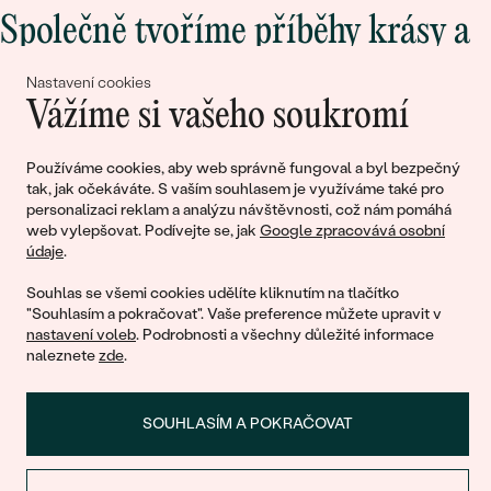
Společně tvoříme příběhy krásy a
lásky
Nastavení cookies
Vážíme si vašeho soukromí
Připojte se k nám!
Používáme cookies, aby web správně fungoval a byl bezpečný
tak, jak očekáváte. S vaším souhlasem je využíváme také pro
personalizaci reklam a analýzu návštěvnosti, což nám pomáhá
web vylepšovat. Podívejte se, jak
Google zpracovává osobní
údaje
.
Souhlas se všemi cookies udělíte kliknutím na tlačítko
"Souhlasím a pokračovat". Vaše preference můžete upravit v
nastavení voleb
. Podrobnosti a všechny důležité informace
© 2011 - 2026, Eppi.cz
naleznete
zde
.
SOUHLASÍM A POKRAČOVAT