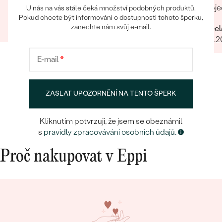
přiobje
U nás na vás stále čeká množství podobných produktů.
Radek
Pokud chcete být informováni o dostupnosti tohoto šperku,
najedno
zanechte nám svůj e-mail.
26.06.2025
Marcel
doporuč
29.01.
E-mail
*
ZASLAT UPOZORNĚNÍ NA TENTO ŠPERK
Kliknutím potvrzuji, že jsem se obeznámil
s
pravidly zpracovávání osobních údajů.
Proč nakupovat v Eppi