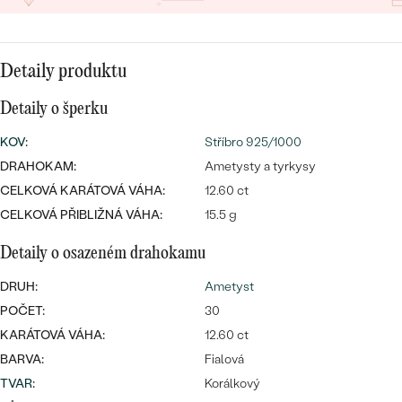
CENOVĚ DOSTUPNÉ
DRAHOKAM
CENOVĚ DOSTUPNÉ
S DRAHOKAMY
LUXUSNÍ
Nejprodávanější
Detaily produktu
LUXUSNÍ
S LAB-GROWN DIAMANTY
DLE MATERIÁLU
snubní prsteny
Detaily o šperku
ZLATO
S PERLAMI
KOV
:
Stříbro 925/1000
PLATINA
DRAHOKAM:
Ametysty a tyrkysy
DLE STYLU
CELKOVÁ KARÁTOVÁ VÁHA:
12.60 ct
PROHLÉDNOUT
STŘÍBRO
PERSONALIZOVANÉ
CELKOVÁ PŘIBLIŽNÁ VÁHA:
15.5 g
Detaily o osazeném drahokamu
SYMBOLICKÉ
DRUH:
Ametyst
MINIMALISTICKÉ
POČET:
30
KARÁTOVÁ VÁHA:
12.60 ct
PODLE PŘÍLEŽITOSTI
Nejprodávanější
BARVA:
Fialová
TVAR
:
Korálkový
PODLE BARVY