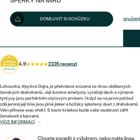
ŠPERKY NA MÍRU
16 890 Kč
KOMBINOVANÉ ZLATO
STŘÍBRNÉ
POSTRANNÍ KAMENY
ZLATÉ
VÝPRODEJ
ŠPERKY SKLADEM
Možnosti doručení
DOMLUVIT SI SCHŮZKU
PLATINOVÉ
HALO
DLE STYLU
STŘÍBRNÉ
KDYŽ ŠPERKY POMÁHAJÍ
VÝPRODEJ
JEDNODUCHÉ
15 201 Kč
s kódem
SUN10
.
TŘI KAMENY
PLATINOVÉ
DLE STYLU
DLE TYPU
DLE MATERIÁLU
BEZ KAMENE
PECKOVÉ
VINTAGE
NÁUŠNICE
ZLATÉ
DLE STYLU
4.9
2335 recenzí
ETERNITY
KRUHOVÉ
SNUBNÍ A ZÁSNUBNÍ SETY
SOLITÉR
PRSTENY
STŘÍBRNÉ
VYKROJENÉ
MINIMALISTICKÉ
NETRADIČNÍ
Lehounká, třpytivá Gajra, je překrásné zrozená ze dvou oblíbených
NAROZENÍ DÍTĚTE
PŘÍVĚSKY
PLATINOVÉ
ženských drahokamů. Její šumivé ametysty vyrážejí dech a výrazné
VINTAGE
tyrkysy jsou perfektním stylovým prvkem. I když se na první pohled
VISACÍ
PERSONALIZOVANÉ
zdá jemná její linie jsou plné jisker a božsky spletený duet z drahokamů
NÁRAMKY
SESTAV SI SVŮJ PRSTEN
Vám přinese wau efekt. S touto kráskou bude vaše osobnost zářit
NETRADIČNÍ
DLE STYLU
SOLITÉR
ženskostí a barvami.
ZAČÍT S PRSTENEM
SE ZNAMENÍM ZVĚROKRUHU
SETY
VÍCE INFORMACÍ
ETERNITY
TEPANÉ
VE TVARU SRDCE
ZAČÍT S DIAMANTEM
MINIMALISTICKÉ
PÁNSKÉ ŠPERKY
Chcete poradit s výběrem, nebo máte jinou