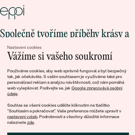
Společně tvoříme příběhy krásy a
lásky
Nastavení cookies
Vážíme si vašeho soukromí
Připojte se k nám!
Používáme cookies, aby web správně fungoval a byl bezpečný
tak, jak očekáváte. S vaším souhlasem je využíváme také pro
personalizaci reklam a analýzu návštěvnosti, což nám pomáhá
web vylepšovat. Podívejte se, jak
Google zpracovává osobní
údaje
.
Souhlas se všemi cookies udělíte kliknutím na tlačítko
"Souhlasím a pokračovat". Vaše preference můžete upravit v
nastavení voleb
. Podrobnosti a všechny důležité informace
© 2011 - 2026, Eppi.cz
naleznete
zde
.