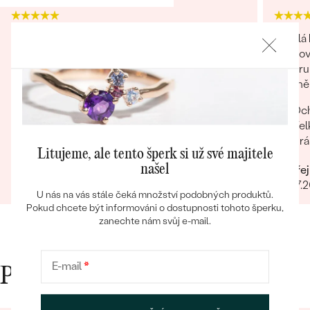
Nevyhodu asi nenajdu. byl jsem spokojený, není
Skvělá
co dodat, objednal jsem přes net, do pár dnů
zodpov
Bestsellery
byl balík u mě, fakt hezky zabalené, náušnice
výběru 
udelaly radost pod stromečkem. můžu jen
přesně
doporučit Děkuji
Rychlost Hezky zabalene Dárečky Náušnice
Och
co jsem koupil pro holky, úplně super, děkuju
Vel
OBJEVIT
Kvalita
Krá
Litujeme, ale tento šperk si už své majitele
našel
Jiří
Ondřej
03.01.2025
Zobrazit celou recenzi
06.07.
U nás na vás stále čeká množství podobných produktů.
Pokud chcete být informováni o dostupnosti tohoto šperku,
zanechte nám svůj e-mail.
E-mail
*
Proč nakupovat v Eppi