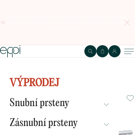
LETNÍ BLACK FRIDAY: - 25 % NA ŠPERKY SKLADEM A -10 % NA
ŠPERKY NA OBJEDNÁVKU. AKCE KONČÍ ZA:
6D 20H 15M 14S
PROHLÉDNOUT
Elegantní stříbrné náušnice s
akvamaríny Raijin
VÝPRODEJ
Snubní prsteny
NEPŘEHLÉDNĚTE
Zásnubní prsteny
NOVINKY
NEPŘEHLÉDNĚTE