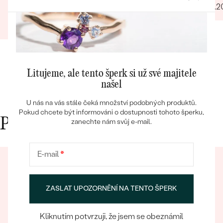
21.04.
Filip
12.03.2025
Zobrazit celou recenzi
Bestsellery
Litujeme, ale tento šperk si už své majitele
našel
OBJEVIT
U nás na vás stále čeká množství podobných produktů.
Pokud chcete být informováni o dostupnosti tohoto šperku,
Proč nakupovat v Eppi
zanechte nám svůj e-mail.
E-mail
*
ZASLAT UPOZORNĚNÍ NA TENTO ŠPERK
Kliknutím potvrzuji, že jsem se obeznámil