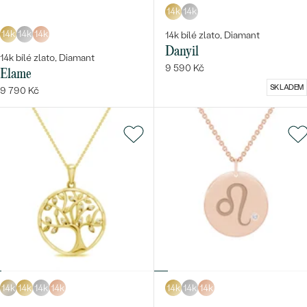
14k
14k
14k
14k
14k
14k bílé zlato, Diamant
Danyil
14k bílé zlato, Diamant
9 590 Kč
Elame
SKLADEM
9 790 Kč
14k
14k
14k
14k
14k
14k
14k