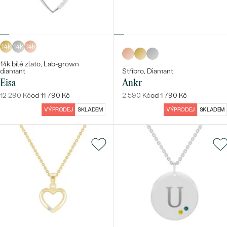
14k
14k
14k
14k bílé zlato, Lab-grown
diamant
Stříbro, Diamant
Eisa
Ankr
12 290 Kč
od 11 790 Kč
2 590 Kč
od 1 790 Kč
VÝPRODEJ
SKLADEM
VÝPRODEJ
SKLADEM