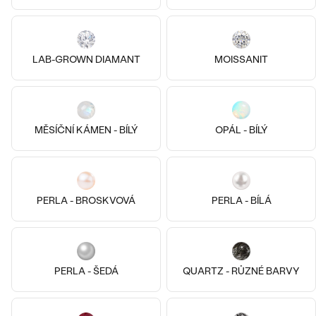
náušnice
Nejprodávanější
PODLE TVARU KAMENE
Personalizované
14k
14k
14k
prsteny
NA MÍRU
LAB-GROWN DIAMANT
MOISSANIT
PROHLÉDNOUT
přívěsky
14k žluté zlato, Diamant
Lalom
DIAMANTY
Platina, Diamant
od 12 990 Kč
Ella
PROHLÉDNOUT
SKLADEM
81 690 Kč
MĚSÍČNÍ KÁMEN - BÍLÝ
OPÁL - BÍLÝ
Wave kolekce
OBJEVIT
PERLA - BROSKVOVÁ
PERLA - BÍLÁ
PROHLÉDNOUT
PERLA - ŠEDÁ
QUARTZ - RŮZNÉ BARVY