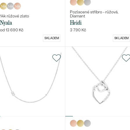
14k
14k
14k
Pozlacené stříbro - růžová,
14k růžové zlato
Diamant
Nyala
Heidi
od 13 690 Kč
3 790 Kč
SKLADEM
SKLADEM