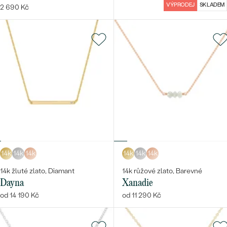
VÝPRODEJ
SKLADEM
2 690 Kč
14k
14k
14k
14k
14k
14k
14k žluté zlato, Diamant
14k růžové zlato, Barevné
Dayna
Xanadie
od 14 190 Kč
od 11 290 Kč