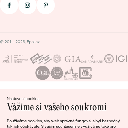
© 2011 - 2026, Eppi.cz
Nákupní košík
Nastavení cookies
Vážíme si vašeho soukromí
Používáme cookies, aby web správně fungoval a byl bezpečný
tak, jak očekáváte. S vaším souhlasem je využíváme také pro
Ještě jste nepřidali žádné produkty do svého