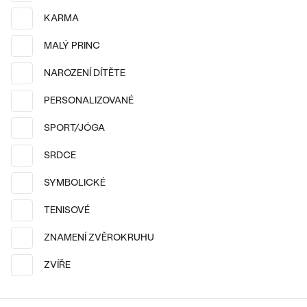
Olivia
SKLADEM
KARMA
3 990 Kč
MALÝ PRINC
NAROZENÍ DÍTĚTE
PERSONALIZOVANÉ
SPORT/JÓGA
SRDCE
SYMBOLICKÉ
TENISOVÉ
14k
14k
14k
ZNAMENÍ ZVĚROKRUHU
Stříbro, Diamant
14k bílé zlato, Diamant
Cassius
Sager
ZVÍŘE
3 390 Kč
od 13 590 Kč