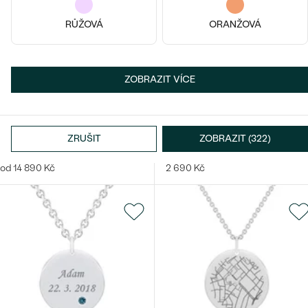
RŮŽOVÁ
ORANŽOVÁ
ZOBRAZIT VÍCE
14k
14k
14k
Pozlacené stříbro - žlutá,
14k bílé zlato, Diamant
Diamant
ZRUŠIT
ZOBRAZIT (322)
Olivia
Malý princ
od 14 890 Kč
2 690 Kč