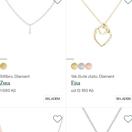
14k
14k
14k
Stříbro, Diamant
14k žluté zlato, Diamant
Zusa
Eisa
1 690 Kč
od 13 190 Kč
SKLADEM
SKLADEM