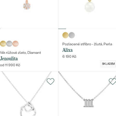
14k
14k
14k
Pozlacené stříbro - žlutá, Perla
Alixa
14k růžové zlato, Diamant
6 190 Kč
Jenoulita
SKLADEM
od 11 990 Kč