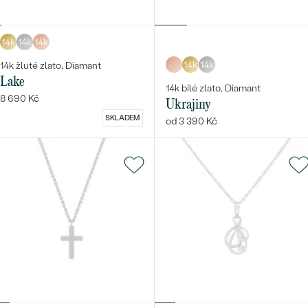
14k
14k
14k
14k
14k
14k žluté zlato, Diamant
Lake
14k bílé zlato, Diamant
8 690 Kč
Ukrajiny
SKLADEM
od 3 390 Kč