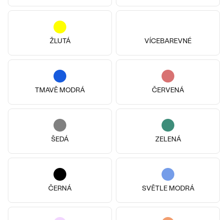
ŽLUTÁ
VÍCEBAREVNÉ
TMAVĚ MODRÁ
ČERVENÁ
14k
14k
14k
14k
14k
14k
14k růžové zlato, Diamant
Glosie
14k růžové zlato, Diamant
od 15 190 Kč
ŠEDÁ
Cassius
ZELENÁ
SKLADEM
od 13 590 Kč
ČERNÁ
SVĚTLE MODRÁ