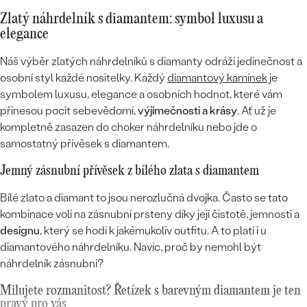
Zlatý náhrdelník s diamantem: symbol luxusu a
elegance
Náš výběr zlatých náhrdelníků s diamanty odráží jedinečnost a
osobní styl každé nositelky. Každý
diamantový kamínek
je
symbolem luxusu, elegance a osobních hodnot, které vám
přinesou pocit sebevědomí,
výjimečnosti a krásy
. Ať už je
kompletně zasazen do choker náhrdelníku nebo jde o
samostatný přívěsek s diamantem.
Jemný zásnubní přívěsek z bílého zlata s diamantem
Bílé zlato a diamant to jsou nerozlučná dvojka. Často se tato
kombinace volí na zásnubní prsteny díky její čistotě, jemnosti a
designu
, který se hodí k jakémukoliv outfitu. A to platí i u
diamantového náhrdelníku. Navíc, proč by nemohl být
náhrdelník zásnubní?
Milujete rozmanitost? Řetízek s barevným diamantem je ten
pravý pro vás