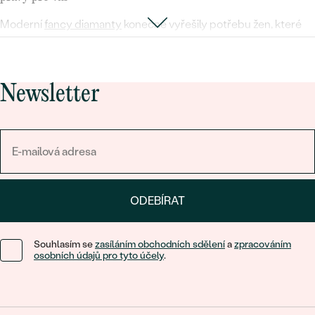
Moderní
fancy diamanty
konečně vyřešily potřebu žen, které
od šperků s drahokamem požadují vysokou kvalitu, ale také
barevnost.
Dámský diamantový náhrdelník nemusí být jen čirý.
Newsletter
Může zářit například modrým diamantem, salt and pepper
diamantem, černým diamantem a mnoha dalšími odstíny. Stačí
si jen vybrat a nevzdat se diamantu kvůli barvám.
Diamantové náhrdelníky s barevnými nebo čirými kameny
budou jednoznačně vypovídat o tom, že
toužíte po vysoké
kvalitě
nejen šperků, ale celého vašeho života. Přejeme vám
ODEBÍRAT
příjemné vybírání.
Souhlasím se
zasíláním obchodních sdělení
a
zpracováním
osobních údajů pro tyto účely
.