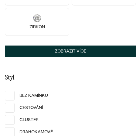
diamant
diamant
Lupe
Isaac
od 27 190 Kč
od 13 390 Kč
ZIRKON
ZOBRAZIT VÍCE
Styl
BEZ KAMÍNKU
CESTOVÁNÍ
Pozlacené stříbro - růžová,
Diamant
CLUSTER
Nyala
Stříbro, Diamant
DRAHOKAMOVÉ
od 3 190 Kč