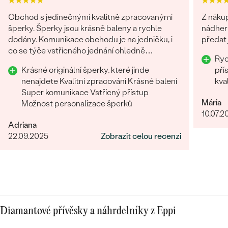
Obchod s jedinečnými kvalitně zpracovanými
Z nákup
šperky. Šperky jsou krásně baleny a rychle
nádhern
dodány. Komunikace obchodu je na jedničku, i
předat 
co se týče vstřícného jednání ohledně
Rychle d
problému na straně zákazníka. Nákup určitě
Krásné originální šperky, které jinde
přístup Komunikace 
doporučuji
nenajdete Kvalitní zpracování Krásné balení
kva
Super komunikace Vstřícný přístup
Mária
Možnost personalizace šperků
10.07.2
Adriana
22.09.2025
Zobrazit celou recenzi
Diamantové přívěsky a náhrdelníky z Eppi