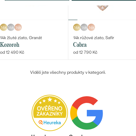
14k
14k
14k
14k
14k
14k
Bestsellery
14k žluté zlato, Granát
14k růžové zlato, Safír
Kozoroh
Cabra
od 12 490 Kč
od 12 790 Kč
OBJEVIT
Viděli jste všechny produkty v kategorii.