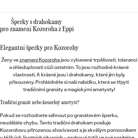
Šperky s drahokamy
pro znamení Kozoroha z Eppi
Elegantní šperky pro Kozorohy
Ženy ve
znamení Kozoroha
jsou vybavené trpělivostí, tolerancí
a ohleduplností vůči ostatním. To jsou rozhodně krásné
vlastnosti. A krásné jsou i drahokamy, které jim byly
přisouzeny. Prohlédněte si naši nabídku, která se třpytí
tradičními granáty a magickými ametysty
!
Tradiční granát nebo kouzelný ametyst?
Pokud se rozhodnete sáhnout po granátovém šperku,
neuděláte chybu. Tento tradiční drahokam posiluje
Kozorohovu přirozenou shovívavost a je skvělým pomocníkem
v
těžkých životních situacích
– probouzí totiž ve své nositelce