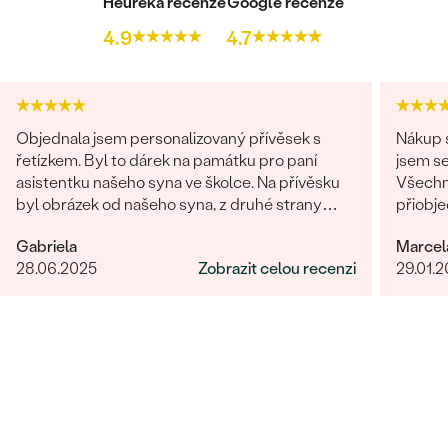
Heureka recenze
Google recenze
4.9
4.7
Objednala jsem personalizovaný přívěsek s
Nákup s
řetízkem. Byl to dárek na památku pro paní
jsem se
asistentku našeho syna ve školce. Na přívěsku
Všechn
byl obrázek od našeho syna, z druhé strany
přiobje
věnování. Z obchodu se mi obratem ozvali a
najedno
Gabriela
Marcel
dořešili jsme všechny detaily objednávky. Šperk
doporuč
28.06.2025
Zobrazit celou recenzi
29.01.
je nádherný, udělal velikou radost, je originální a
opravdová památka. Jednání s paní po e-mailu
bylo rychlé a příjemné. Moc obchod doporučuji!