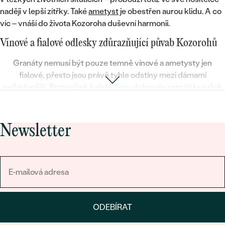
naději v lepší zítřky. Také
ametyst
je obestřen aurou klidu. A co
víc – vnáší do života Kozoroha
duševní harmonii
.
Vínové a fialové odlesky zdůrazňující půvab Kozorohů
Granáty
nemusí být pouze temně vínové a ametysty jen
fialové
, přesto jsou právě tyhle odstíny mezi dámami
nejžádanější. Prsteníček každé ženy dokonale rozzáří kroužek
s romantickým ametystovým srdcem, dekolt zkrášlí
granátem
zdobený zlatý přívěsek
. Kozoroha s netradičními choutkami
pak dozajista upoutají doplňky s
ametystem ve světle zelené
Newsletter
variaci
.
Hledáte dárek pro ženu narozenou v tomto znamení? V naší
nabídce naleznete
zlatý i stříbrný přívěsek se znamením
Kozoroha
. Nebo jí udělejte radost
šperkem s elegantními
granáty
, či ametysty!
ODEBÍRAT