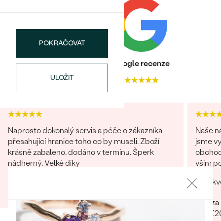
náušnice
Nejprodávanější
PODLE TVARU KAMENE
Personalizované
prsteny
NA MÍRU
POKRAČOVAT
PROHLÉDNOUT
přívěsky
DIAMANTY
Heureka recenze
Google recenze
ULOŽIT
4.9
4.7
PROHLÉDNOUT
Wave kolekce
OBJEVIT
Naprosto dokonalý servis a péče o zákazníka
Naše ná
přesahující hranice toho co by museli. Zboží
jsme vy
PROHLÉDNOUT
krásně zabaleno, dodáno v termínu. Šperk
obchod
nádherný. Velké díky
vším po
skv
Lucie
21.04.2025
Tereza
23.07.