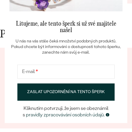
Litujeme, ale tento šperk si už své majitele
Bestsellery
našel
Proč nakupovat v Eppi
U nás na vás stále čeká množství podobných produktů.
Pokud chcete být informováni o dostupnosti tohoto šperku,
zanechte nám svůj e-mail.
OBJEVIT
E-mail
*
ZASLAT UPOZORNĚNÍ NA TENTO ŠPERK
Eppický zážitek
Při nakupování online i osobně se můžete spolehnout
Kliknutím potvrzuji, že jsem se obeznámil
na náš tým, který se postará o to, aby už samotný
s
pravidly zpracovávání osobních údajů.
výběr šperku byl eppickým zážitkem.