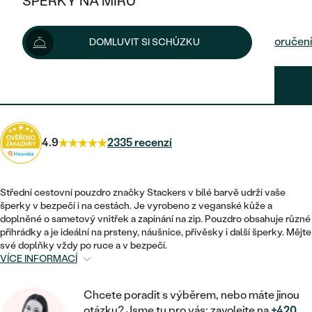
ŠPERKY NA MÍRU
950 Kč
1 270 Kč
-26 %
KOMBINOVANÉ ZLATO
STŘÍBRNÉ
POSTRANNÍ KAMENY
ZLATÉ
VÝPRODEJ
ŠPERKY SKLADEM
Možnosti doručení
DOMLUVIT SI SCHŮZKU
PLATINOVÉ
HALO
DLE STYLU
STŘÍBRNÉ
KDYŽ ŠPERKY POMÁHAJÍ
VÝPRODEJ
JEDNODUCHÉ
855 Kč
s kódem
SUN10
.
TŘI KAMENY
PLATINOVÉ
DLE STYLU
DLE TYPU
DLE MATERIÁLU
BEZ KAMENE
PECKOVÉ
VINTAGE
NÁUŠNICE
ZLATÉ
DLE STYLU
4.9
2335 recenzí
ETERNITY
KRUHOVÉ
SNUBNÍ A ZÁSNUBNÍ SETY
SOLITÉR
PRSTENY
STŘÍBRNÉ
VYKROJENÉ
MINIMALISTICKÉ
NETRADIČNÍ
Střední cestovní pouzdro značky Stackers v bílé barvě udrží vaše
NAROZENÍ DÍTĚTE
PŘÍVĚSKY
PLATINOVÉ
šperky v bezpečí i na cestách. Je vyrobeno z veganské kůže a
VINTAGE
doplněné o sametový vnitřek a zapínání na zip. Pouzdro obsahuje různé
VISACÍ
PERSONALIZOVANÉ
přihrádky a je ideální na prsteny, náušnice, přívěsky i další šperky. Mějte
NÁRAMKY
SESTAV SI SVŮJ PRSTEN
své doplňky vždy po ruce a v bezpečí.
NETRADIČNÍ
DLE STYLU
SOLITÉR
VÍCE INFORMACÍ
ZAČÍT S PRSTENEM
SE ZNAMENÍM ZVĚROKRUHU
SETY
ETERNITY
TEPANÉ
VE TVARU SRDCE
ZAČÍT S DIAMANTEM
Chcete poradit s výběrem, nebo máte jinou
MINIMALISTICKÉ
PÁNSKÉ ŠPERKY
otázku? Jsme tu pro vás: zavolejte na
+420