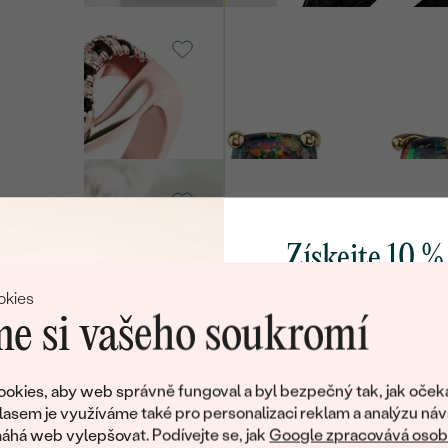
14k bílé zlato, Opál
Chavonah
SKLADEM
SKLA
od 15 790 Kč
14k žluté zlato,
Diamant
VÝPROD
Veli
47 190 Kč
SKLAD
Získejte 10 %
od 42 479 Kč
svůj první 
okies
SKLADEM
e si vašeho soukromí
, Diamant
Karbon, Bez kamene
Přidejte se k nám a 
Grover
poctivě vyráběných 
SKLADEM
SK
okies, aby web správně fungoval a byl bezpečný tak, jak oček
7 630 Kč
Jako dárek na přivítá
lasem je využíváme také pro personalizaci reklam a analýzu náv
zašleme slevový kód
há web vylepšovat. Podívejte se, jak
Google zpracovává osobn