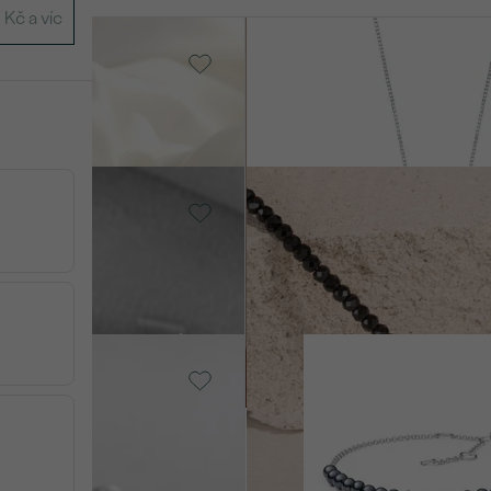
o, Diamant
14k žluté zlato, Opál
Icy
SKL
od 7 590 Kč
ro -
SKLADEM
Stříbro, Spinel
Gibbs
2 390 Kč
ro -
SKLADEM
Stříbro, Perla
Cynthia
2 290 Kč