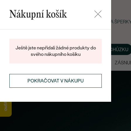
Nákupní košík
LETNÍ BLACK FRIDAY: −25 % NA ŠPER
Ještě jste nepřidali žádné produkty do
O NÁS
BLOG
ŠPERKY NA MÍRU
DOMLUVIT SI SCHŮZKU
svého nákupního košíku
VÝPRODEJ
SNUBNÍ PRSTENY
ZÁSNU
POKRAČOVAT V NÁKUPU