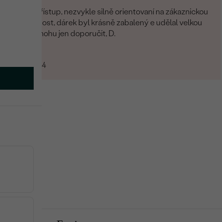
Skvělý přístup, nezvykle silně orientovaní na zákaznickou
spokojenost, dárek byl krásně zabalený e udělal velkou
radost, mohu jen doporučit, D.
Darina
12.07.2024