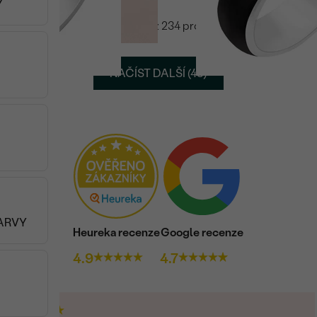
Ý
Viděli jste 48 z 234 produktů
NAČÍST DALŠÍ (48)
BARVY
Heureka recenze
Google recenze
4.9
4.7