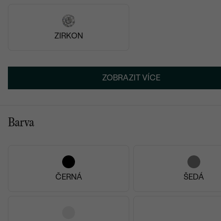
Nakoupila jsem zde již poněkolikáté, pokaždé přijde
balíček krásně zabalený, s poděkováním, certifikátem a
často i sušenkou. Odeslání je vždy rychlé, zákaznická
ZIRKON
podpora super, když jsem chtěla šperk na zakázku, byli
všichni fajn. Rozhodně tyto šperky doporučuji
Skvělý zákaznický servis Rychlé odeslání objednávky
Rychlé doručení Hezký a přhledný web Doprava
ZOBRAZIT VÍCE
zdarma při určité částce Balíček je krásně dárkově
zabalení Oceňuji tištěné certifikáty
Annastasia
Barva
17.04.2025
Zobrazit celou recenzi
ČERNÁ
ŠEDÁ