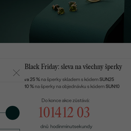
Letní Black Friday: sleva na všechny šperky
Sleva 25 %
na šperky skladem s kódem
SUN25
Sleva 10 %
na šperky na objednávku s kódem
SUN10
Do konce akce zůstává:
10
14
12
02
dnů
hodin
minut
sekundy