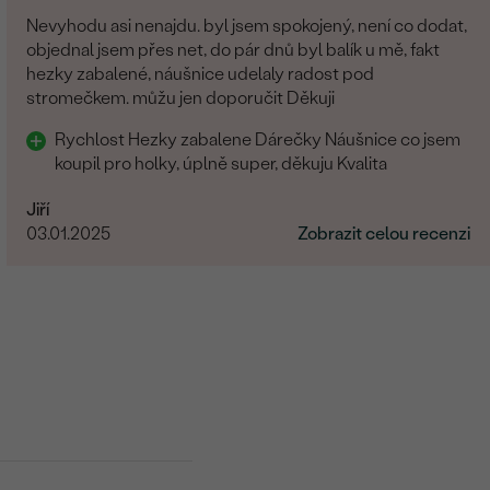
Nevyhodu asi nenajdu. byl jsem spokojený, není co dodat,
objednal jsem přes net, do pár dnů byl balík u mě, fakt
hezky zabalené, náušnice udelaly radost pod
stromečkem. můžu jen doporučit Děkuji
Rychlost Hezky zabalene Dárečky Náušnice co jsem
koupil pro holky, úplně super, děkuju Kvalita
Jiří
03.01.2025
Zobrazit celou recenzi