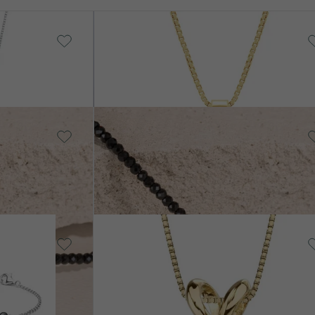
Stříbro, Onyx
Freesia
ADEM
SKLADEM
1 190 Kč
Stříbro, Spinel
Fionn
SKLADEM
SKLADE
1 690 Kč
14k bílé zlato, Opál
Emolyna
SKLADEM
od 11 990 Kč
SKLADEM