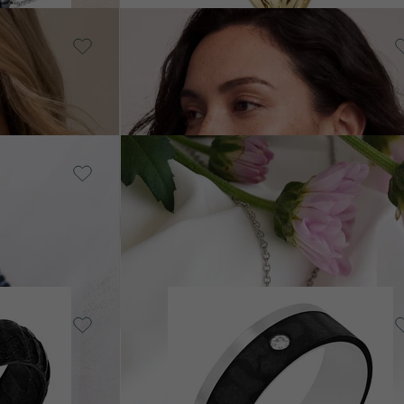
14k žluté zlato, Opál
Reata
LADEM
SKLADEM
od 13 490 Kč
Stříbro, Perla
Avanti
SKLADEM
SKLADE
1 590 Kč
Karbon + stříbro, Zirkon
Adidan
DEM
SKLADEM
7 790 Kč