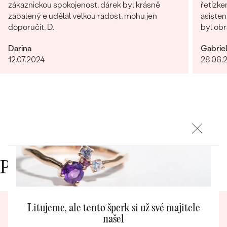
náušnice
zákaznickou spokojenost, dárek byl krásně
řetízke
Nejprodávanější
zabalený e udělal velkou radost, mohu jen
PODLE TVARU KAMENE
asisten
Personalizované
doporučit, D.
byl obr
prsteny
věnován
NA MÍRU
PROHLÉDNOUT
Darina
Gabrie
dořešil
přívěsky
12.07.2024
28.06.
je nádhe
DIAMANTY
opravdo
bylo ry
PROHLÉDNOUT
Wave kolekce
OBJEVIT
PROHLÉDNOUT
Proč nakupovat v Eppi
Litujeme, ale tento šperk si už své majitele
našel