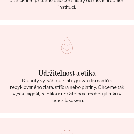
drahokamů přidáme také certifikáty od mezinárodních
institucí.
Udržitelnost a etika
Klenoty vytváříme z lab-grown diamantů a
recyklovaného zlata, stříbra nebo platiny. Chceme tak
vyslat signál, že etika a udržitelnost mohou jít ruku v
ruce s luxusem.