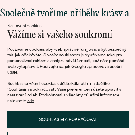
Společně tvoříme příběhy krásy a
lásky
Nastavení cookies
Vážíme si vašeho soukromí
Připojte se k nám!
Používáme cookies, aby web správně fungoval a byl bezpečný
tak, jak očekáváte. S vaším souhlasem je využíváme také pro
personalizaci reklam a analýzu návštěvnosti, což nám pomáhá
web vylepšovat. Podívejte se, jak
Google zpracovává osobní
údaje
.
Souhlas se všemi cookies udělíte kliknutím na tlačítko
"Souhlasím a pokračovat". Vaše preference můžete upravit v
nastavení voleb
. Podrobnosti a všechny důležité informace
naleznete
zde
.
© 2011 - 2026, Eppi.cz
SOUHLASÍM A POKRAČOVAT