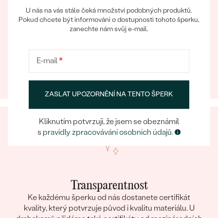
U nás na vás stále čeká množství podobných produktů.
Pokud chcete být informováni o dostupnosti tohoto šperku,
zanechte nám svůj e-mail.
Eppický zážitek
Bestsellery
Při nakupování online i osobně se můžete spolehnout
E-mail
*
na náš tým, který se postará o to, aby už samotný
výběr šperku byl eppickým zážitkem.
ZASLAT UPOZORNĚNÍ NA TENTO ŠPERK
OBJEVIT
Kliknutím potvrzuji, že jsem se obeznámil
s
pravidly zpracovávání osobních údajů.
Transparentnost
Ke každému šperku od nás dostanete certifikát
kvality, který potvrzuje původ i kvalitu materiálu. U