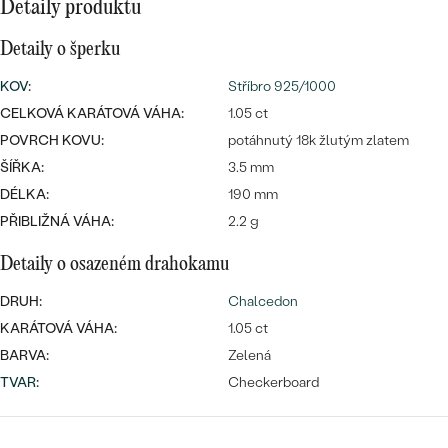
CENOVĚ DOSTUPNÉ
Detaily produktu
DRAHOKAM
CENOVĚ DOSTUPNÉ
S DRAHOKAMY
Detaily o šperku
LUXUSNÍ
Nejprodávanější
LUXUSNÍ
S LAB-GROWN DIAMANTY
DLE MATERIÁLU
KOV
:
Stříbro 925/1000
snubní prsteny
CELKOVÁ KARÁTOVÁ VÁHA:
1.05 ct
ZLATO
S PERLAMI
POVRCH KOVU:
potáhnutý 18k žlutým zlatem
ŠÍŘKA:
3.5 mm
PLATINA
DÉLKA:
190 mm
DLE STYLU
PROHLÉDNOUT
STŘÍBRO
PŘIBLIŽNÁ VÁHA:
2.2 g
PERSONALIZOVANÉ
Detaily o osazeném drahokamu
SYMBOLICKÉ
DRUH:
Chalcedon
KARÁTOVÁ VÁHA:
1.05 ct
MINIMALISTICKÉ
BARVA:
Zelená
TVAR
PODLE PŘÍLEŽITOSTI
:
Checkerboard
Nejprodávanější
PODLE BARVY