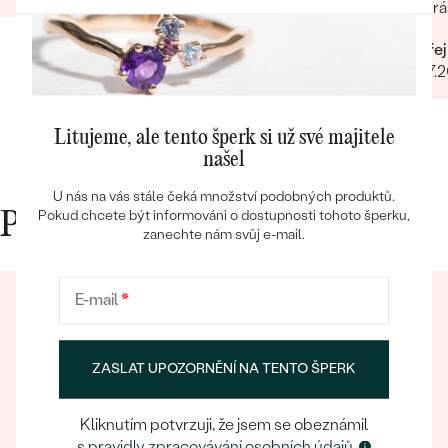
Krá
Ondřej
06.07.
Bestsellery
Litujeme, ale tento šperk si už své majitele
našel
OBJEVIT
U nás na vás stále čeká množství podobných produktů.
Pokud chcete být informováni o dostupnosti tohoto šperku,
Proč nakupovat v Eppi
zanechte nám svůj e-mail.
E-mail
*
ZASLAT UPOZORNĚNÍ NA TENTO ŠPERK
Kliknutím potvrzuji, že jsem se obeznámil
Eppický zážitek
s
pravidly zpracovávání osobních údajů.