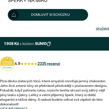
ŠPERKY NA MÍRU
KOMBINOVANÉ ZLATO
STŘÍBRNÉ
POSTRANNÍ KAMENY
ZLATÉ
VÝPRODEJ
ŠPERKY SKLADEM
2 120 Kč
DOMLUVIT SI SCHŮZKU
PLATINOVÉ
HALO
DLE STYLU
STŘÍBRNÉ
KDYŽ ŠPERKY POMÁHAJÍ
VÝPRODEJ
Možnosti doručení
JEDNODUCHÉ
TŘI KAMENY
PLATINOVÉ
DLE STYLU
DLE TYPU
DLE MATERIÁLU
BEZ KAMENE
PECKOVÉ
VINTAGE
1 908 Kč
s kódem
SUN10
.
NÁUŠNICE
ZLATÉ
DLE STYLU
ETERNITY
KRUHOVÉ
SNUBNÍ A ZÁSNUBNÍ SETY
SOLITÉR
PRSTENY
STŘÍBRNÉ
VYKROJENÉ
4.9
2335 recenzí
MINIMALISTICKÉ
NETRADIČNÍ
NAROZENÍ DÍTĚTE
PŘÍVĚSKY
PLATINOVÉ
VINTAGE
VISACÍ
PERSONALIZOVANÉ
Plná dávka zlatavých tónů, které smyslně rozviřuje jemný chalcedon.
NÁRAMKY
SESTAV SI SVŮJ PRSTEN
Jeho živé zelené tóny se překrásné předvádějí v pozlaceném designu.
NETRADIČNÍ
DLE STYLU
SOLITÉR
Pokaždé, když pohnete rukou, rozevře tenhle skvost svůj zářivý vějíř
ZAČÍT S PRSTENEM
SE ZNAMENÍM ZVĚROKRUHU
SETY
plný lesku a jiskry. Lehký a velmi příjemný šperk, který si oblíbí
ETERNITY
TEPANÉ
elegantní a něžné dámy. S radostí budete odívat své zápěstí do této
VE TVARU SRDCE
ZAČÍT S DIAMANTEM
dokonalosti!
MINIMALISTICKÉ
PÁNSKÉ ŠPERKY
VÍCE INFORMACÍ