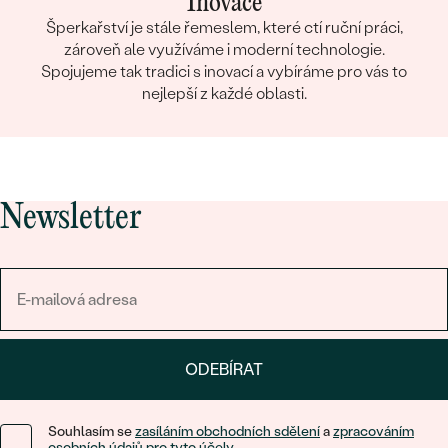
Inovace
Šperkařství je stále řemeslem, které ctí ruční práci,
zároveň ale využíváme i moderní technologie.
Spojujeme tak tradici s inovací a vybíráme pro vás to
nejlepší z každé oblasti.
Newsletter
ODEBÍRAT
Souhlasím se
zasíláním obchodních sdělení
a
zpracováním
osobních údajů pro tyto účely
.