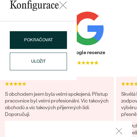
náušnice
Konfigurace
Nejprodávanější
PODLE TVARU KAMENE
Personalizované
prsteny
NA MÍRU
PROHLÉDNOUT
přívěsky
DIAMANTY
POKRAČOVAT
Heureka recenze
Google recenze
PROHLÉDNOUT
Wave kolekce
ULOŽIT
4.9
4.7
OBJEVIT
PROHLÉDNOUT
S obchodem jsem byla velmi spokojená. Přístup
Skvělá
pracovnice byl velmi profesionální. Víc takových
zodpov
obchodů a víc takových příjemných lidí.
výběru 
Doporučuji.
přesně
Och
Miroslava
Vel
07.01.2025