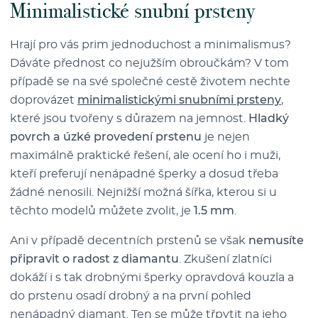
Minimalistické snubní prsteny
Hrají pro vás prim jednoduchost a minimalismus?
Dáváte přednost co nejužším obroučkám? V tom
případě se na své společné cestě životem nechte
doprovázet
minimalistickými snubními prsteny
,
které jsou tvořeny s důrazem na jemnost.
Hladký
povrch a úzké provedení prstenu
je nejen
maximálně praktické řešení, ale ocení ho i muži,
kteří preferují nenápadné šperky a dosud třeba
žádné nenosili. Nejnižší možná šířka, kterou si u
těchto modelů můžete zvolit, je
1.5 mm
.
Ani v případě decentních prstenů se však
nemusíte
připravit o radost z diamantu
. Zkušení zlatníci
dokáží i s tak drobnými šperky opravdová kouzla a
do prstenu osadí drobný a na první pohled
nenápadný diamant. Ten se může třpytit na jeho