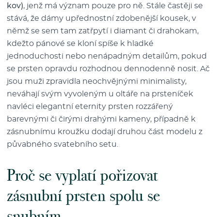
kov)
, jenž má význam pouze pro ně. Stále častěji se
stává, že dámy upřednostní zdobenější kousek, v
němž se sem tam zatřpytí i diamant či drahokam,
kdežto pánové se kloní spíše k hladké
jednoduchosti nebo nenápadným detailům, pokud
se prsten opravdu rozhodnou dennodenně nosit. Ač
jsou muži zpravidla neochvějnými minimalisty,
neváhají svým vyvoleným u oltáře na prsteníček
navléci elegantní eternity prsten rozzářený
barevnými či čirými drahými kameny, případně k
zásnubnímu kroužku dodají druhou část modelu z
půvabného svatebního setu.
Proč se vyplatí pořizovat
zásnubní prsten spolu se
snubním