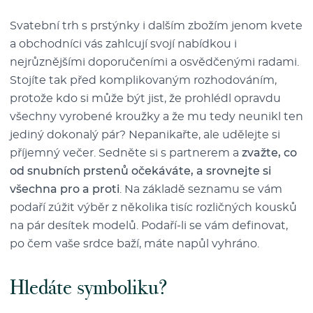
Svatební trh s prstýnky i dalším zbožím jenom kvete
a obchodníci vás zahlcují svojí nabídkou i
nejrůznějšími doporučeními a osvědčenými radami.
Stojíte tak před komplikovaným rozhodováním,
protože kdo si může být jist, že prohlédl opravdu
všechny vyrobené kroužky a že mu tedy neunikl ten
jediný dokonalý pár? Nepanikařte, ale udělejte si
příjemný večer. Sedněte si s partnerem a
zvažte, co
od snubních prstenů očekáváte, a srovnejte si
všechna pro a proti
. Na základě seznamu se vám
podaří zúžit výběr z několika tisíc rozličných kousků
na pár desítek modelů. Podaří-li se vám definovat,
po čem vaše srdce baží, máte napůl vyhráno.
Hledáte symboliku?