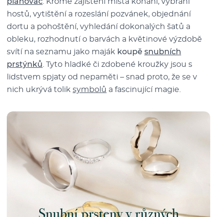
plánovač
. Kromě zajištění místa konání, vybrání
hostů, vytištění a rozeslání pozvánek, objednání
dortu a pohoštění, vyhledání dokonalých šatů a
obleku, rozhodnutí o barvách a květinové výzdobě
svítí na seznamu jako maják
koupě
snubních
prstýnků
. Tyto hladké či zdobené kroužky jsou s
lidstvem spjaty od nepaměti – snad proto, že se v
nich ukrývá tolik
symbolů
a fascinující magie.
Snubní prsteny v různých