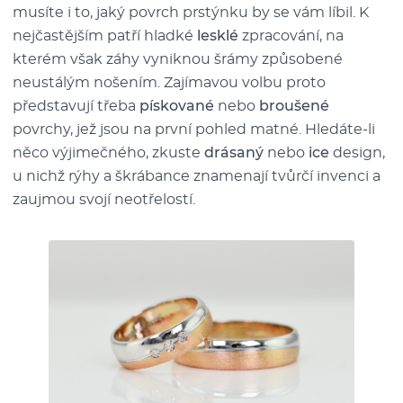
musíte i to, jaký povrch prstýnku by se vám líbil. K
nejčastějším patří hladké
lesklé
zpracování, na
kterém však záhy vyniknou šrámy způsobené
neustálým nošením. Zajímavou volbu proto
představují třeba
pískované
nebo
broušené
povrchy, jež jsou na první pohled matné. Hledáte-li
něco výjimečného, zkuste
drásaný
nebo
ice
design,
u nichž rýhy a škrábance znamenají tvůrčí invenci a
zaujmou svojí neotřelostí.