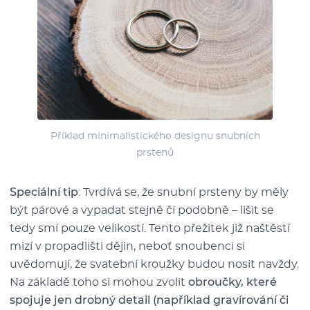
Příklad minimalistického designu snubních
prstenů
Speciální tip
: Tvrdívá se, že snubní prsteny by měly
být párové a vypadat stejně či podobně – lišit se
tedy smí pouze velikostí. Tento přežitek již naštěstí
mizí v propadlišti dějin, neboť snoubenci si
uvědomují, že svatební kroužky budou nosit navždy.
Na základě toho si mohou zvolit
obroučky, které
spojuje jen drobný detail (například gravírování či