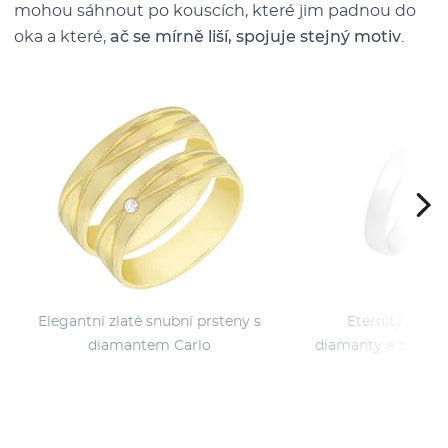
mohou sáhnout po kouscích, které jim padnou do
oka a které,
ač se mírně liší, spojuje stejný motiv
.
Elegantní zlaté snubní prsteny s
Eternity prste
diamantem Carlo
diamanty a pánský
Gar