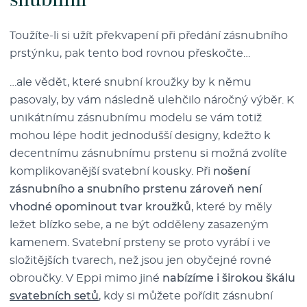
Toužíte-li si užít překvapení při předání zásnubního
prstýnku, pak tento bod rovnou přeskočte…
…ale vědět, které snubní kroužky by k němu
pasovaly, by vám následně ulehčilo náročný výběr. K
unikátnímu zásnubnímu modelu se vám totiž
mohou lépe hodit jednodušší designy, kdežto k
decentnímu zásnubnímu prstenu si možná zvolíte
komplikovanější svatební kousky. Při
nošení
zásnubního a snubního prstenu zároveň není
vhodné opominout tvar kroužků
, které by měly
ležet blízko sebe, a ne být odděleny zasazeným
kamenem. Svatební prsteny se proto vyrábí i ve
složitějších tvarech, než jsou jen obyčejné rovné
obroučky. V Eppi mimo jiné
nabízíme i širokou škálu
svatebních setů
, kdy si můžete pořídit zásnubní