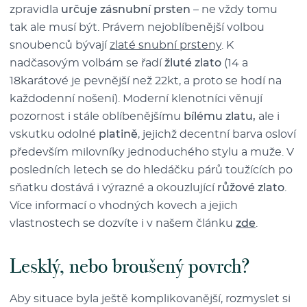
zpravidla
určuje zásnubní prsten
– ne vždy tomu
tak ale musí být. Právem nejoblíbenější volbou
snoubenců bývají
zlaté snubní prsteny
. K
nadčasovým volbám se řadí
žluté zlato
(14 a
18karátové je pevnější než 22kt, a proto se hodí na
každodenní nošení). Moderní klenotníci věnují
pozornost i stále oblíbenějšímu
bílému zlatu,
ale i
vskutku odolné
platině
, jejichž decentní barva osloví
především milovníky jednoduchého stylu a muže. V
posledních letech se do hledáčku párů toužících po
sňatku dostává i výrazné a okouzlující
růžové zlato
.
Více informací o vhodných kovech a jejich
vlastnostech se dozvíte i v našem článku
zde
.
Lesklý, nebo broušený povrch?
Aby situace byla ještě komplikovanější, rozmyslet si