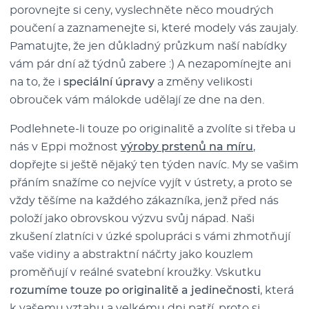
porovnejte si ceny, vyslechněte něco moudrých
poučení a zaznamenejte si, které modely vás zaujaly.
Pamatujte, že jen důkladný průzkum naší nabídky
vám pár dní až týdnů zabere :) A nezapomínejte ani
na to, že i
speciální úpravy
a změny velikosti
obrouček vám málokde udělají ze dne na den.
Podlehnete-li touze po originalitě a zvolíte si třeba u
nás v Eppi možnost
výroby prstenů na míru
,
dopřejte si ještě nějaký ten týden navíc. My se vašim
přáním snažíme co nejvíce vyjít v ústrety, a proto se
vždy těšíme na každého zákazníka, jenž před nás
položí jako obrovskou výzvu svůj nápad. Naši
zkušení zlatníci v úzké spolupráci s vámi zhmotňují
vaše vidiny a abstraktní náčrty jako kouzlem
proměňují v reálné svatební kroužky. Vskutku
rozumíme touze po originalitě a jedinečnosti
, která
k vašemu vztahu a velkému dni patří, proto si