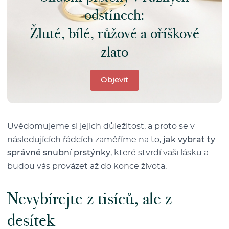
odstínech:
Žluté, bílé, růžové a oříškové
zlato
Objevit
Uvědomujeme si jejich důležitost, a proto se v
následujících řádcích zaměříme na to,
jak vybrat ty
správné snubní prstýnky
, které stvrdí vaši lásku a
budou vás provázet až do konce života.
Nevybírejte z tisíců, ale z
desítek