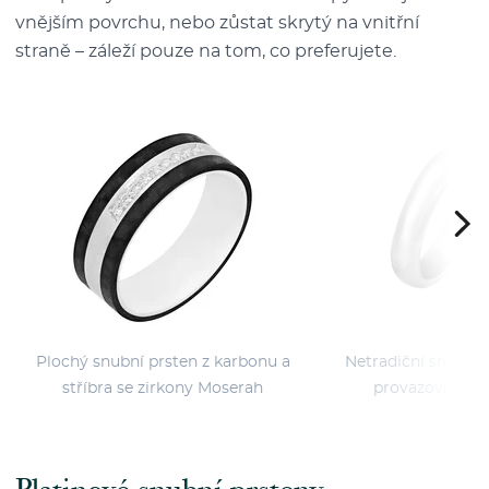
vnějším povrchu, nebo zůstat skrytý na vnitřní
straně – záleží pouze na tom, co preferujete.
Plochý snubní prsten z karbonu a
Netradiční snubní p
stříbra se zirkony Moserah
provazovitým 