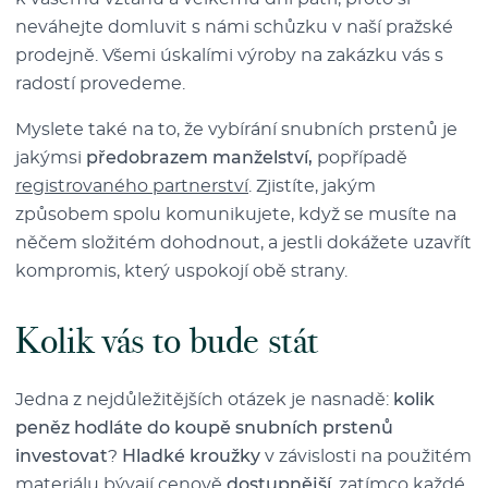
neváhejte domluvit s námi schůzku v naší pražské
prodejně. Všemi úskalími výroby na zakázku vás s
radostí provedeme.
Myslete také na to, že vybírání snubních prstenů je
jakýmsi
předobrazem manželství,
popřípadě
registrovaného partnerství
. Zjistíte, jakým
způsobem spolu komunikujete, když se musíte na
něčem složitém dohodnout, a jestli dokážete uzavřít
kompromis, který uspokojí obě strany.
Kolik vás to bude stát
Jedna z nejdůležitějších otázek je nasnadě:
kolik
peněz hodláte do koupě snubních prstenů
investovat
?
Hladké kroužky
v závislosti na použitém
materiálu bývají cenově
dostupnější
, zatímco každé