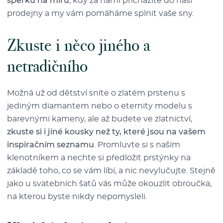
šperků na míru
, kdy za námi přicházíte do naší
prodejny a my vám pomáháme splnit vaše sny.
Zkuste i něco jiného a
netradičního
Možná už od dětství sníte o zlatém prstenu s
jediným diamantem nebo o eternity modelu s
barevnými kameny, ale až budete ve zlatnictví,
zkuste si i jiné kousky než ty, které jsou na vašem
inspiračním seznamu
. Promluvte si s naším
klenotníkem a nechte si předložit prstýnky na
základě toho, co se vám líbí, a nic nevylučujte. Stejně
jako u svatebních šatů vás může okouzlit obroučka,
na kterou byste nikdy nepomysleli.