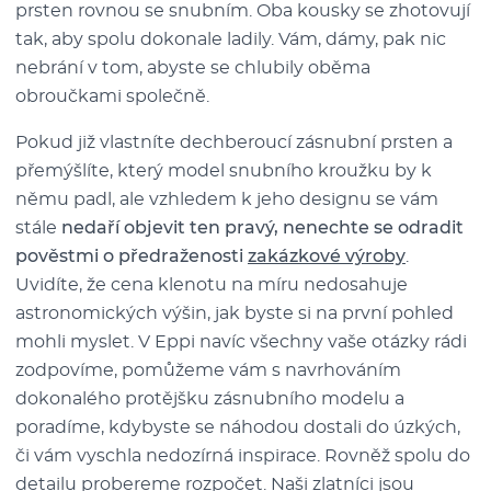
prsten rovnou se snubním. Oba kousky se zhotovují
tak, aby spolu dokonale ladily. Vám, dámy, pak nic
nebrání v tom, abyste se chlubily oběma
obroučkami společně.
Pokud již vlastníte dechberoucí zásnubní prsten a
přemýšlíte, který model snubního kroužku by k
němu padl, ale vzhledem k jeho designu se vám
stále
nedaří objevit ten pravý, nenechte se odradit
pověstmi o předraženosti
zakázkové výroby
.
Uvidíte, že cena klenotu na míru nedosahuje
astronomických výšin, jak byste si na první pohled
mohli myslet. V Eppi navíc všechny vaše otázky rádi
zodpovíme, pomůžeme vám s navrhováním
dokonalého protějšku zásnubního modelu a
poradíme, kdybyste se náhodou dostali do úzkých,
či vám vyschla nedozírná inspirace. Rovněž spolu do
detailu probereme rozpočet. Naši zlatníci jsou