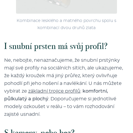
Kombinace lesklého a matného povrchu spolu s
kombinací dvou druhů zlata
I snubní prsten má svůj profil?
Ne, nebojte, nenaznačujeme, že snubní prstýnky
mají své profily na sociálních sítích, ale ukazujeme,
že každý kroužek má jiný průřez, který ovlivňuje
pohodlí při jeho nošení a navlékání. U nás můžete
vybírat ze
základní trojice profilů
:
komfortní,
půlkulatý a plochý
. Doporučujeme si jednotlivé
modely ozkoušet v reálu – to vám rozhodování
zajisté usnadní.
S kameny, nebo bez?