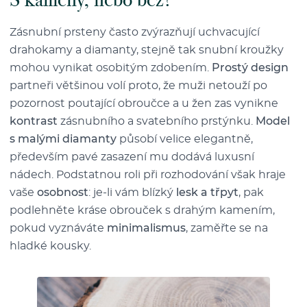
Zásnubní prsteny často zvýrazňují uchvacující
drahokamy a diamanty, stejně tak snubní kroužky
mohou vynikat osobitým zdobením.
Prostý design
partneři většinou volí proto, že muži netouží po
pozornost poutající obroučce a u žen zas vynikne
kontrast
zásnubního a svatebního prstýnku.
Model
s malými diamanty
působí velice elegantně,
především pavé zasazení mu dodává luxusní
nádech. Podstatnou roli při rozhodování však hraje
vaše
osobnost
: je-li vám blízký
lesk a třpyt
, pak
podlehněte kráse obrouček s drahým kamením,
pokud vyznáváte
minimalismus
, zaměřte se na
hladké kousky.