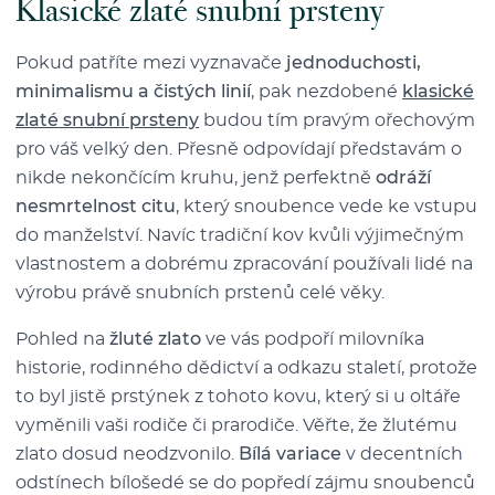
Klasické zlaté snubní prsteny
Pokud patříte mezi vyznavače
jednoduchosti,
minimalismu a čistých linií
, pak nezdobené
klasické
zlaté snubní prsteny
budou tím pravým ořechovým
pro váš velký den. Přesně odpovídají představám o
nikde nekončícím kruhu, jenž perfektně
odráží
nesmrtelnost citu
, který snoubence vede ke vstupu
do manželství. Navíc tradiční kov kvůli výjimečným
vlastnostem a dobrému zpracování používali lidé na
výrobu právě snubních prstenů celé věky.
Pohled na
žluté zlato
ve vás podpoří milovníka
historie, rodinného dědictví a odkazu staletí, protože
to byl jistě prstýnek z tohoto kovu, který si u oltáře
vyměnili vaši rodiče či prarodiče. Věřte, že žlutému
zlato dosud neodzvonilo.
Bílá variace
v decentních
odstínech bílošedé se do popředí zájmu snoubenců