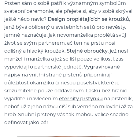
Prsten sám o sobě patří k významným symbolům
svatební ceremonie, ale přejete si, aby v sobě skrýval
ještě něco navíc?
Design proplétajících se kroužků
,
jenž bývá oblíbený u svatebních setů pro nevěsty,
jemně naznačuje, jak novomanželka proplétá svůj
život se svým partnerem, ač ten na prstu nosí
odlišný a hladký kroužek.
Stejné obroučky
, jež nosí
manžel i manželka a jež se liší pouze velikostí, zas
vypovídají o partnerské jednotě.
Vygravírované
nápisy
na vnitřní straně prstenů připomínají
důležitost okamžiku či nesou poselství, které je
srozumitelné pouze oddávaným. Lásku bez hranic
vyjádříte i navlečením
eternity prstýnku
na prsteník,
neboť už z jeho názvu čiší slib věrného milování až za
hrob. Snubní prsteny vás tak mohou velice snadno
definovat jako pár.