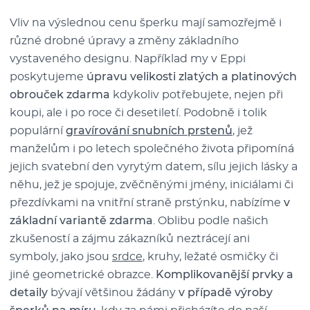
Vliv na výslednou cenu šperku mají samozřejmě i
různé drobné úpravy a změny základního
vystaveného designu. Například my v Eppi
poskytujeme
úpravu velikosti zlatých a platinových
obrouček zdarma
kdykoliv potřebujete, nejen při
koupi, ale i po roce či desetiletí. Podobně i tolik
populární
gravírování snubních prstenů
, jež
manželům i po letech společného života připomíná
jejich svatební den vyrytým datem, sílu jejich lásky a
něhu, jež je spojuje, zvěčněnými jmény, iniciálami či
přezdívkami na vnitřní straně prstýnku, nabízíme
v
základní variantě zdarma
. Oblibu podle našich
zkušeností a zájmu zákazníků neztrácejí ani
symboly, jako jsou
srdce
, kruhy, ležaté osmičky či
jiné geometrické obrazce.
Komplikovanější prvky a
detaily
bývají většinou žádány
v případě výroby