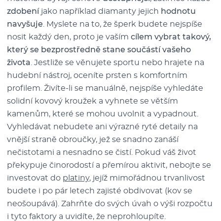
zdobení
jako například diamanty jejich
hodnotu
navyšuje
. Myslete na to, že šperk budete nejspíše
nosit každý den, proto je vaším
cílem vybrat takový,
který se bezprostředně stane součástí vašeho
života
. Jestliže se věnujete sportu nebo hrajete na
hudební nástroj, oceníte prsten s komfortním
profilem. Živíte-li se manuálně, nejspíše vyhledáte
solidní kovový kroužek a vyhnete se větším
kamenům, které se mohou uvolnit a vypadnout.
Vyhledávat nebudete ani výrazné ryté detaily na
vnější straně obroučky, jež se snadno zanáší
nečistotami a nesnadno se čistí. Pokud váš život
překypuje činorodostí a přemírou aktivit, nebojte se
investovat do
platiny
, jejíž mimořádnou trvanlivost
budete i po pár letech zajisté obdivovat (kov se
neošoupává). Zahrňte do svých úvah o výši rozpočtu
i tyto faktory a uvidíte, že neprohloupíte.