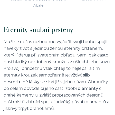
Abale
Eternity snubní prsteny
Muži se občas rozhodnou vyjádřit svoji touhu spojit
navěky život s jedinou ženou eternity prstenem,
který jí darují při svatebním obřadu. Sami pak často
nosí hladký nezdobený kroužek z ušlechtilého kovu.
Pro svoji princeznu však chtějí to nejlepší, a tím
eternity kroužek samozřejmě je: vždyť
slib
nesmrtelné lásky
se skví již v jeho názvu. Obroučky
po celém obvodě či jeho části zdobí
diamanty
či
drahé kameny. U zvlášť propracovaných designů
naši mistři zlatníci spojují odvěký půvab diamantů a
jiskřivý třpyt drahokamů.