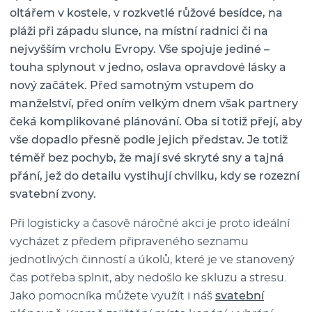
oltářem v kostele, v rozkvetlé růžové besídce, na
pláži při západu slunce, na místní radnici či na
nejvyšším vrcholu Evropy. Vše spojuje jediné –
touha splynout v jedno, oslava opravdové lásky a
nový začátek. Před samotným vstupem do
manželství, před oním velkým dnem však partnery
čeká komplikované plánování. Oba si totiž přejí, aby
vše dopadlo přesně podle jejich představ. Je totiž
téměř bez pochyb, že mají své skryté sny a tajná
přání, jež do detailu vystihují chvilku, kdy se rozezní
svatební zvony.
Při logisticky a časově náročné akci je proto ideální
vycházet z předem připraveného seznamu
jednotlivých činností a úkolů, které je ve stanovený
čas potřeba splnit, aby nedošlo ke skluzu a stresu.
Jako pomocníka můžete využít i náš
svatební