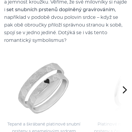
a jemnost kroužku. Věříme, že své milovníky si najde
i
set snubních prstenů doplněný gravírováním
,
například v podobě dvou polovin srdce – když se
pak obě obroučky přiloží správnou stranou k sobě,
spojí se v jedno jediné. Dotýká se i vás tento
romantický symbolismus?
Tepané a škrábané platinové snubní
Platinové minima
prsteny s enamelovým srdcem
prsteny s černým