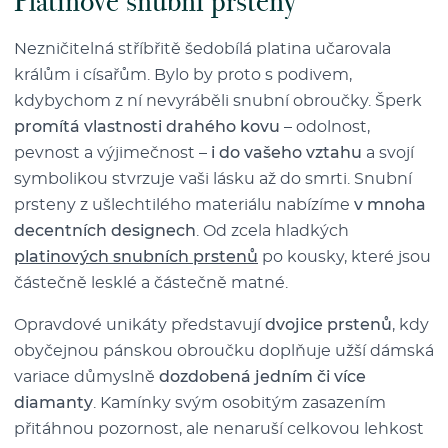
Platinové snubní prsteny
Nezničitelná stříbřitě šedobílá platina učarovala
králům i císařům. Bylo by proto s podivem,
kdybychom z ní nevyráběli snubní obroučky. Šperk
promítá vlastnosti drahého kovu
– odolnost,
pevnost a výjimečnost –
i do vašeho vztahu
a svojí
symbolikou stvrzuje vaši lásku až do smrti. Snubní
prsteny z ušlechtilého materiálu nabízíme
v mnoha
decentních designech
. Od zcela hladkých
platinových snubních prstenů
po kousky, které jsou
částečně lesklé a částečně matné.
Opravdové unikáty představují
dvojice prstenů
, kdy
obyčejnou pánskou obroučku doplňuje užší dámská
variace důmyslně
dozdobená jedním či více
diamanty
. Kamínky svým osobitým zasazením
přitáhnou pozornost, ale nenaruší celkovou lehkost