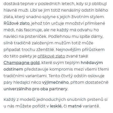
dostává teprve v posledních letech, kdy si ji oblibují
hlavně muži. Líbí se jim totiž nenásilný odstín bílého
zlata, který snadno splyne s jejich životním stylem.
Růžové zlato
, jehož tón určuje množství přímísené
mědi, nás fascinuje, ale ne každý má odvahu ho
navléci na prsteníček. Podlehnou mu spíše dámy,
silně tradičně založeným mužům totiž může
připadat trochu zženštilé. Nejnovějším přírůstkem
do této palety je
oříškové zlato
zvané také
Champagne gold
, které svým teplým
hnědavým
odstínem
představuje kompromis mezi všemi třemi
tradičními variantami. Tento čtvrtý odstín oslovuje
páry hledající něco
výjimečného
, přitom dostatečně
univerzálního pro oba partnery
.
Každý z modelů jednoduchých snubních prstenů si
u nás můžete pořídit v
lesklé,
či
matné
variantě.