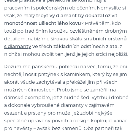
velice praktické a perfektně se kombinují s
pracovním i společenským oblečením. Nemyslíte si
však, že malý
třpytivý diamant by dokázal oživit
monotónnost ušlechtilého kovu
? Právě těm, kdo
touží po tradičním kroužku ozvláštněném drobným
detailem, nabízíme
širokou škálu
snubních prstenů
s diamanty
ve třech základních odstínech zlata
, z
nichž si mohou zvolit ten, jenž je jejich srdci nejbližší.
Rozumíme pánskému pohledu na věc, tomu, že oni
nechtějí nosit prstýnek s kamínkem, který by se jim
akorát všude zachytával a překážel jim při všech
mužných činnostech. Proto jsme se zaměřili na
dámské exempláře, jež z nudné šedi vytrhují drobné
a dokonale vybroušené diamanty v zajímavém
osazení, a prsteny pro muže, jež zdobí nejvýše
speciálně upravený povrch a design kopírující variaci
pro nevěsty – avšak bez kamenů. Oba partneři tak