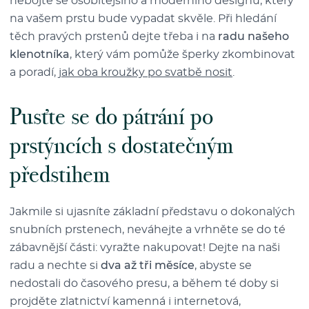
nebojte se osobitějšího a moderního designu, který
na vašem prstu bude vypadat skvěle. Při hledání
těch pravých prstenů dejte třeba i na
radu našeho
klenotníka
, který vám pomůže šperky zkombinovat
a poradí,
jak oba kroužky po svatbě nosit
.
Pusťte se do pátrání po
prstýncích s dostatečným
předstihem
Jakmile si ujasníte základní představu o dokonalých
snubních prstenech, neváhejte a vrhněte se do té
zábavnější části: vyražte nakupovat! Dejte na naši
radu a nechte si
dva až tři měsíce
, abyste se
nedostali do časového presu, a během té doby si
projděte zlatnictví kamenná i internetová,